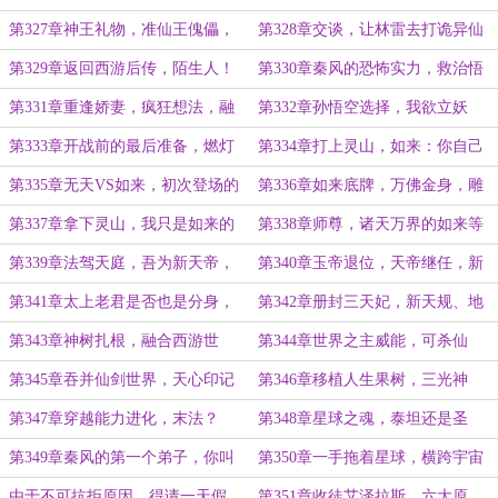
莲？修成五大秘境
仙王姜澜，天地第一王
第327章神王礼物，准仙王傀儡，
第328章交谈，让林雷去打诡异仙
姜澜界，盘龙男主林雷
帝！始祖黑血
第329章返回西游后传，陌生人！
第330章秦风的恐怖实力，救治悟
俺老孙不认识你！
空，无天师尊
第331章重逢娇妻，疯狂想法，融
第332章孙悟空选择，我欲立妖
合西游后传世界
界，悟空拜师无天
第333章开战前的最后准备，燃灯
第334章打上灵山，如来：你自己
上古佛圆寂
走，还是我送你走！
第335章无天VS如来，初次登场的
第336章如来底牌，万佛金身，雕
真仙傀儡
虫小技，也敢班门弄斧
第337章拿下灵山，我只是如来的
第338章师尊，诸天万界的如来等
万界分身而已！
着你去搞！无天？？
第339章法驾天庭，吾为新天帝，
第340章玉帝退位，天帝继任，新
尔等为何不跪？
至尊
第341章太上老君是否也是分身，
第342章册封三天妃，新天规、地
天后柳神的惊艳出场
仙界、地府归顺
第343章神树扎根，融合西游世
第344章世界之主威能，可杀仙
界，三界巨变
王，生死簿
第345章吞并仙剑世界，天心印记
第346章移植人生果树，三光神
诞生，柳神版不死神药
水，前往新世界
第347章穿越能力进化，末法？
第348章星球之魂，泰坦还是圣
不，是绝灵时代
灵？新的蜕变之术
第349章秦风的第一个弟子，你叫
第350章一手拖着星球，横跨宇宙
阿撒托斯？
虚空，降临艾泽拉斯的大神
由于不可抗拒原因，得请一天假，
第351章收徒艾泽拉斯，六大原