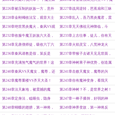
齐六大圣
王，金刚镯套牛蹄
第226章被压制的妖族一方，意外
第227章战局逆转，芭蕉扇和三昧
到来的援军
真火的杀伤力！
第228章金刚镯收法宝，观音大士
第229章乱入，吾乃黑炎魔君，震
到了
惊的观音！
第230章绝世黑炎魔火，秦风VS观
第231章无天佛祖元神降临，斗
音
法，伤观音
第232章收服牛魔王妖族六大圣，
第233章上古往事，徒儿，你有天
无天奖励金箍儿
帝之姿！
第234章见唐僧师徒，吸收六丁六
第235章火焰灵宝，八荒神龙火
甲神火
第236章秦风请教是假，策反是
第237章带猴子去诸天见见世面，
真，玉帝失德
六耳猕猴顶替取经
第238章充满煞气魔气的世界！这
第239章神树果子神优势，创造属
是魔界？
于自己的神族
第240章秦风VS天魔女，魔尊，还
第241章击败天魔女，魔尊的兴
有高手！
趣，好对手
第242章魔尊重楼VS齐天大圣！
第243章你有魔神变身，看我天
罡、地煞变化！
第244章法天象地，被震撼的魔
第245章神树？不，是世界之树！
尊，通天彻地之神通！
一界一树
第246章定身法，瞌睡虫，隐身
第247章一棒子撂倒，好弱的神
术，猴子看家本领，偷
尊！砍神树
第248章蝴蝶的翅膀，第一神将，
第249章神界变故，第一神将反