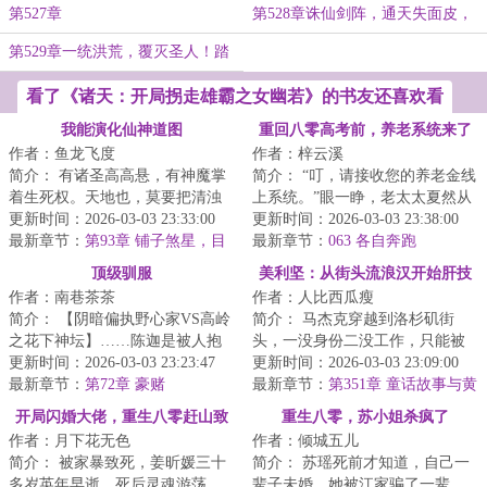
是个人才
第527章
第528章诛仙剑阵，通天失面皮，
秦风现身
第529章一统洪荒，覆灭圣人！踏
入祭道之上大结局
看了《诸天：开局拐走雄霸之女幽若》的书友还喜欢看
我能演化仙神道图
重回八零高考前，养老系统来了
作者：鱼龙飞度
作者：梓云溪
简介： 有诸圣高高悬，有神魔掌
简介： “叮，请接收您的养老金线
着生死权。天地也，莫要把清浊
上系统。”眼一睁，老太太夏然从
分辨，咱也趁乱成个仙！
更新时间：2026-03-03 23:33:00
2025重返1980。
更新时间：2026-03-03 23:38:00
<...
最新章节：
第93章 铺子煞星，目
最新章节：
063 各自奔跑
标通宝月中拍卖会
顶级驯服
美利坚：从街头流浪汉开始肝技
作者：南巷茶茶
作者：人比西瓜瘦
能
简介： 【阴暗偏执野心家VS高岭
简介： 马杰克穿越到洛杉矶街
之花下神坛】……陈迦是被人抱
头，一没身份二没工作，只能被
错的真千金。
更新时间：2026-03-03 23:23:47
迫成为一名拾荒者。
更新时间：2026-03-03 23:09:00
最新章节：
第72章 豪赌
最新章节：
第351章 童话故事与黄
...
毛辣妹
开局闪婚大佬，重生八零赶山致
重生八零，苏小姐杀疯了
作者：月下花无色
作者：倾城五儿
富
简介： 被家暴致死，姜昕媛三十
简介： 苏瑶死前才知道，自己一
多岁英年早逝。死后灵魂游荡，
辈子未婚。她被江家骗了一辈