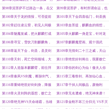
修炼《化功大法》
力，有压力才有动力
第98章泥菩萨不过路边一条，岳父
第99章泥菩萨，有时所谓命运，也
咱们一试便知！
可以掌握在自己手中！
第100章关于龙的情报，可否提前
第101章天下会四喜临门，剑圣挑
屠龙？
战天山童姥
第102章赶往凌云窟，初见人间极
第103章血菩提，麒麟血的猜想，
品，千里传神大法
断浪背刺
第104章魅魔发威，把火麒麟打成
第105章火麒麟一身是宝，针对龙
歪嘴，然后破防
的猜测，新屠龙之术
第106章寻宝，雪饮刀割麒麟角，
第107章麒麟魔壁画、观十强武
剔麒麟牙，冰心诀
道！玄武真功
第108章返天下会，剑圣，圣灵剑
第109章无情剑二十三之威，天山
法剑二十三！
童姥惊惧！
第110章天剑，死亡空间领域，大
第111章绝世好剑将出，我要败亡
婚！贺礼冰魄！
之剑铸神兵！打工云
第112章人造版本麒麟臂，前往拜
第113章你的剑心为仙！傲夫人你
剑山庄
也不想....
第114章秦风VS剑魔，断脉剑气，
第115章三毒祭剑、再加仙心血，
舔到最后一无所有
麒麟血，绝世好剑成！
第116章重铸绝世好剑剑身，降服
第117章干掉人间极品，废物利
绝世剑魂
用，量产火灵剑！
第118章火灵剑阵的遐想，败亡之
第119章无名遭难，绝无神来袭！
剑解封！
给老岳父开挂
第120章绝无神VS天命雄霸，当雄
第121章金刚不坏三分归元 VS不灭