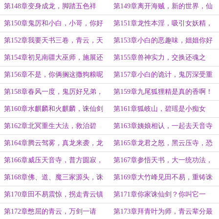
兽
第148章变身成龙，脚踏五色祥
第149章离开海贼，新的世界，仙
云，掌控风火雷电
侠？
第150章鬼厉和小白，小哥，你好
第151章龙性本淫，吸引女妖精，
香啊！
和女妖兽
第152章我要天书三卷，青云，天
第153章小白的恶趣味，姐姐你好
音，鬼王宗修炼之法。
坏哟，我喜欢
第154章初见南疆大巫师，施展还
第155章兽神实力，交换还魂之
魂之术的条件！
术！bug法术
第156章不是，你俩搁这撒狗粮呢
第157章小白的诡计，鬼厉深受重
吗？恋爱的酸臭味
伤？
第158章春风一度，鬼厉好兄弟，
第159章九尾狐狸精是真的香啊！
不用谢哥哥！
顶不住了
第160章水麒麟和火麒麟，诛仙剑
第161章狐岐山，碧瑶是小痴女
的秘密
儿，我侄女！天音寺秃驴
第162章北冥重生大法，救治碧
第163章姨娘相认，一起去天音寺
瑶，苏醒！
讨债！
第164章腾云驾雾，真龙来袭，龙
第165章龙君之怒，黑云压寺，恐
息破山门！
怖的实力
第166章威压天音寺，普方圆寂，
第167章参悟天书，大一统功法，
观无字玉璧
完美增强
第168章佛、道、魔三家源头，诛
第169章大竹峰见田不易，重铸诛
仙剑的召唤
仙剑的想法
第170章田不易震惊，拐走青云镇
第171章你家诛仙剑？你叫它一
派神兵，诛仙剑来！
声，它答应你吗？
第172章憋屈的青云，万剑一请
第173章拜青叶为师，青云辈分最