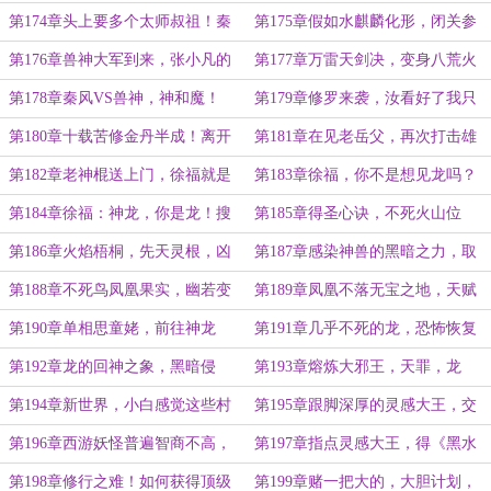
求！对付兽神
高！四大剑诀
第174章头上要多个太师叔祖！秦
第175章假如水麒麟化形，闭关参
风吸引了灵尊
悟天书，自创剑诀
第176章兽神大军到来，张小凡的
第177章万雷天剑决，变身八荒火
修罗场！师姐怀孕了！
龙
第178章秦风VS兽神，神和魔！
第179章修罗来袭，汝看好了我只
出一剑！
第180章十载苦修金丹半成！离开
第181章在见老岳父，再次打击雄
诛仙世界
霸，你小子娶了狐狸精？
第182章老神棍送上门，徐福就是
第183章徐福，你不是想见龙吗？
帝释天！
现在你见到了
第184章徐福：神龙，你是龙！搜
第185章得圣心诀，不死火山位
魂夺魄
置，寻凤凰
第186章火焰梧桐，先天灵根，凶
第187章感染神兽的黑暗之力，取
兽凤凰
凤凰之血
第188章不死鸟凤凰果实，幽若变
第189章凤凰不落无宝之地，天赋
身，龙凤呈祥！
寻宝？复活李沧海
第190章单相思童姥，前往神龙
第191章几乎不死的龙，恐怖恢复
岛，再战神龙
力，杀龙取元
第192章龙的回神之象，黑暗侵
第193章熔炼大邪王，天罪，龙
袭，诛仙剑救主
鳞、魔剑诛仙
第194章新世界，小白感觉这些村
第195章跟脚深厚的灵感大王，交
民都好香，陈家庄！
流一番
第196章西游妖怪普遍智商不高，
第197章指点灵感大王，得《黑水
忽悠灵感
诀》
第198章修行之难！如何获得顶级
第199章赌一把大的，大胆计划，