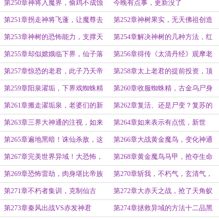
飞蓬归来！
叛！
第250章神将入魔界，偷鸡不成蚀
今晚有点事，更新没了
把米！诛仙剑气
第251章拐走神将飞蓬，让魔尊去
第252章神树果实，无天佛祖创造
找玄霄
先天魔将
第253章神树的恐怖能力，支撑天
第254章解决神树的几种方法，红
地，滋养世界
葵的调笑，唐三藏的特殊
第255章却似嫦娥临下界，仙子落
第256章得传《太清丹经》观摩老
凡尘，抵达兜率宫
君炼器
第257章惊恐的老君，此子乃天帝
第258章太上老君的提前投资，顶
之姿！帝临九天！
级九转金丹
第259章阳泉濯垢，下界戏蜘蛛精
第260章收服蜘蛛精，古金乌尸身
第261章搬走濯垢泉，老婆们的新
第262章复活、还是尸变？复苏的
浴池
金乌本源
第263章三界大神通的注视，如来
第264章如来表示有点慌，新世
降临，如来破防
界！负面气息！
第265章遍地黑暗！诛仙杀敌，这
第266章大战黄金魔鸟，变化神通
是什么鬼地方？
第267章完美世界异域！大恐怖，
第268章黄金魔鸟马甲，抢夺生命
也是大机缘
之种，世界树之种计划
第269章恐怖雷劫，肉身堪比帝族
第270章斩我，不朽气，玄清气，
之威，此人是谁？
初见鹤子铭，不朽之王法旨
第271章不朽者集训，克制仙古
第272章大赤天之战，抢了天角蚁
法、征战大赤天
的台词
第273章秦风出战VS赤发神君
第274章拯救异域的方法十二品黑