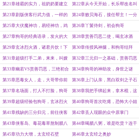
狗哥吧！
第21章雄霸的实力，祖奶奶要建立
第22章从今天开始，长乐帮改名叫
天下会！
天下会分舵
第23章剧版侠客行武力值，一样的
第24章败贝海石，接任帮主！一分
碾压
为二
第25章大伏魔神功，易经神功，鸡
第26章丫鬟侍剑，初会狗哥
肋？
第27章狗哥的经典语录，发火的大
第28章赏善罚恶二使，喝玄冰酒
小姐
第29章玄冰烈火酒，诸君共饮！下
第30章传授风神腿，和狗哥结拜
傻赏善罚恶二使
第31章超级打手二弟，来来，叫嫂
第32章三元归一之基础，赏善罚恶
子！
令
第33章幽若VS赏善罚恶，三绝初合
第34章狗哥的神助攻，身世之谜
第35章恶毒女人，走，大哥带你前
第36章上门认亲，黑白双剑之子石
去认亲！
破天
第37章名场面，打人不打脸，狗哥
第38章我把手绑起来，拿木棍，这
专打脸
就伤不到你了！
第39章超级经验包狗哥，玄冰烈火
第40章狗哥首次吃瘪，恐怖大小姐
泡蛇胆酒
第41章残缺的三分归元，前往侠客
第42章丢人现眼的众中原掌门
岛
第43章侠客岛、毒花毒草熬制腊八
第44章喝腊八粥，谁是吃货？连干
粥
七碗
第45章功力大增，太玄经石壁
第46章太玄经之奥妙