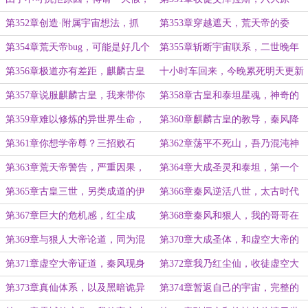
小预告
力，危险的原力量腐化
第352章创造·附属宇宙想法，抓
第353章穿越遮天，荒天帝的委
捕，收复
托，我去杀黑暗仙王？
第354章荒天帝bug，可能是好几个
第355章斩断宇宙联系，二世晚年
黑暗仙王，艰苦的修炼环境
麒麟古皇
第356章极道亦有差距，麒麟古皇
十小时车回来，今晚累死明天更新
来当我的布下吧！
第357章说服麒麟古皇，我来带你
第358章古皇和泰坦星魂，神奇的
见识一下更广阔的天地！
精灵族群！
第359章难以修炼的异世界生命，
第360章麒麟古皇的教导，秦风降
精灵和巨龙
临不死山
第361章你想学帝尊？三招败石
第362章荡平不死山，吾乃混沌神
皇，极尽升华也没用
皇，剑斩四天尊
第363章荒天帝警告，严重因果，
第364章大成圣灵和泰坦，第一个
黑暗准王变准帝了！
开辟苦海的精灵
第365章古皇三世，另类成道的伊
第366章秦风逆活八世，太古时代
利丹，残酷命运
结束，荒古时代
第367章巨大的危机感，红尘成
第368章秦风和狠人，我的哥哥在
仙，仙王战力
你手中？还给我！
第369章与狠人大帝论道，同为混
第370章大成圣体，和虚空大帝的
沌体交流一下
成道之劫
第371章虚空大帝证道，秦风现身
第372章我乃红尘仙，收徒虚空大
阻至尊
帝！
第373章真仙体系，以及黑暗诡异
第374章暂返自己的宇宙，完整的