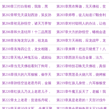
功法？找谁！
忽悠猴子！
第200章三打白骨精，我靠，黑
第201章黑衣释迦，无天佛祖，贫
莲！
僧与你有师徒之缘
第202章帮无天谋划西游，策反孙
第203章师尊，徒儿知道17颗舍利
悟空的可能！
位置，移植火焰梧桐
第204章初见孙悟空，诸天万界智
第205章对付聪明人的办法，让他
力最高的悟空
自我脑补
第206章和大圣结拜！十二品黑莲
第207章大方的孙悟空，蟠桃会遗
种子
留，兄弟谈心
第208章东海龙宫认亲，祖龙血
第209章方天画戟，应龙战甲，龙
脉！
王要送女！
第210章东海四公主，龙女相随，
第211章来啊！把这只猪煮了！八
回花果山
戒说黄袍
第212章天地人神鬼五仙，成就仙
第213章西游天仙含金量，法力、
道，天劫临
法宝、神通！
第214章当无天佛祖看到了狗哥，
第215章特技召唤无天佛祖，真假
如来相似的花
美猴王
第216章强大的六耳猕猴，偷学天
第217章黑莲圣火烧六耳，烧烤猴
罡三十六变
头
第218章孙悟空送老君丹药，金箍
第219章红孩儿身世，六耳猕猴变
棒上缠火龙
黑莲圣使
第220章红孩儿乃太上老君儿子，
第221章牛魔王反天了，老贼！我
群妖中传出牛魔王小道消息
与你势不两立
第222章太上老君：贫道练丹呢，
第223章真是老君的！天宫讨伐牛
黑锅从天降！
魔王，谁为先锋？
第224章天庭讨伐大军， 牛魔王聚
第225章青金星独角兕大王VS牛魔