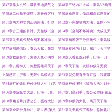
第47章修太玄经，吸收天地灵气之
第48章三绝内功大成，秦风VS狗哥
法
第49章二位岛主馈赠，离开侠客行
第50章新世界，低武和高武世界的
区别
第51章两大神功的正确用法，打劫
第52章不完整吸功大法，金刚不坏
成事非
神功在哪？
第53章古三通的算计、完整版《金
第54章《金刚不坏神功》大成先天
刚不坏神功》
罡气！
第55章先天真气配金刚不坏神功，
第56章幽若版三分归元气！秦风版
超赛变身？
螺旋气劲！
第57章幽若惊叹，秦风天赋，先对
第58章秦风的计划，东厂，天下第
付铁胆神侯
一庄
第59章救成是非，索要人鱼小明珠
第60章天香豆蔻到手，归海一刀
第61章以腿御刀，你想要雄霸天下
第62章天下第一铁胆神候朱无视
吗？
上架感言，肝帝，无限牛马模式启
第63章就凭我有天香豆蔻，我要吸
动
功大法(第一更求首订)
第64章打的铁胆神侯怀疑人生！(第
第65章神侯服软《吸功大法》到手
二更求首订！月票！)
(第三更求首订！月票！)
第66章修炼吸功大法、归海一刀归
第67章刀谱到手，曹公公你好(第五
来(第四更求首订！月票！)
更求首订！月票！)
第68章幽若暴打曹公公，摄魂大法
第69章神侯的大礼，离开天下第一
之威(第六更求首订！求月票！)
(第七更求首订！求月票！)
第70章全新护身神功、新世界(第八
第71章先天真气丁春秋，恐怖化功