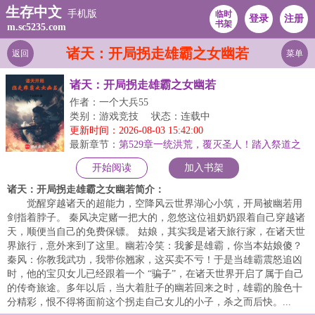
生存中文
手机版
临时
登录
注册
书架
m.sc5235.com
诸天：开局拐走雄霸之女幽若
返回
菜单
诸天：开局拐走雄霸之女幽若
作者：一个大兵55
类别：游戏竞技
状态：连载中
更新时间：2026-08-03 15:42:00
最新章节：
第529章一统洪荒，覆灭圣人！踏入祭道之
上大结局
开始阅读
加入书架
诸天：开局拐走雄霸之女幽若简介：
觉醒穿越诸天的超能力，空降风云世界湖心小筑，开局被幽若用
剑指着脖子。 秦风决定赌一把大的，忽悠这位祖奶奶跟着自己穿越诸
天，顺便当自己的免费保镖。 姑娘，其实我是诸天旅行家，在诸天世
界旅行，意外来到了这里。幽若冷笑：我爹是雄霸，你当本姑娘傻？
秦风：你教我武功，我带你翘家，这买卖不亏！于是当雄霸震怒追凶
时，他的宝贝女儿已经跟着一个 “骗子”，在诸天世界开启了属于自己
的传奇旅途。多年以后，当大着肚子的幽若回来之时，雄霸的脸色十
分精彩，恨不得将面前这个拐走自己女儿的小子，杀之而后快。...