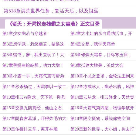
第518章洪荒世界任务，复活天后，以及祖巫
《诸天：开局拐走雄霸之女幽若》正文目录
第1章少女幽若与穿越者
第2章大小姐的亲自通功活血，开
阔经脉
第3章想学武，忽悠幽若，姑娘这
第4章交易，我学天霜拳
叫前期投
第5章留书，爹，我出去玩了！大
第6章修炼天霜拳，目标寒玉床，
小姐被拐走了
菩斯曲蛇
第7章菩提曲蛇蛇胆，功力大增！
第8章抵达大胜关，英雄大会
第9章小露一手，天霜气震丐帮弟
第10章小龙女登场，金轮法王到来
子
第11章秒杀杨过，天霜拳以一敌二
第12章冻成冰人，幽若出脚，风神
腿法
第13章排云vs降龙，天下第一刚烈
第14章云从龙，排云降龙，天然契
掌法
合
第15章交换九阴真经，他山之石、
第16章天霜气第四层，物理学破开
可攻玉
断龙石
第17章阴森古墓派，吓得炸毛的大
第18章隔空摄物，系统储物空间
小姐
第19章传授排云掌，离开神雕
第20章新的世界，大小姐，你去打