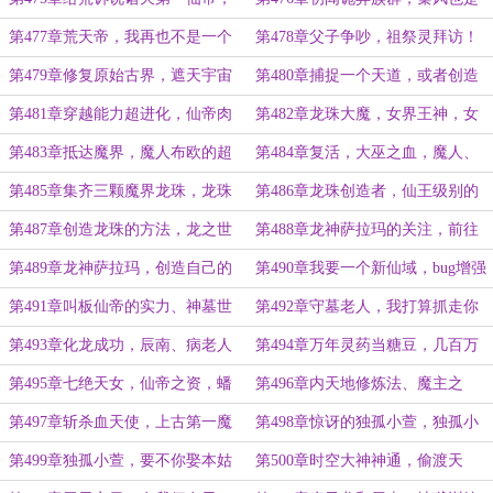
尸骸仙帝
未来人？
第477章荒天帝，我再也不是一个
第478章父子争吵，祖祭灵拜访！
人独行了
第479章修复原始古界，遮天宇宙
第480章捕捉一个天道，或者创造
同时存在的办法
一个天道！
第481章穿越能力超进化，仙帝肉
第482章龙珠大魔，女界王神，女
身虚空存活
巫兼职科学家
第483章抵达魔界，魔人布欧的超
第484章复活，大巫之血，魔人、
强可塑性
栽培人种子
第485章集齐三颗魔界龙珠，龙珠
第486章龙珠创造者，仙王级别的
最强金属
高手
第487章创造龙珠的方法，龙之世
第488章龙神萨拉玛的关注，前往
界的神龙
神龙界
第489章龙神萨拉玛，创造自己的
第490章我要一个新仙域，bug增强
龙珠
宇宙
第491章叫板仙帝的实力、神墓世
第492章守墓老人，我打算抓走你
界
们世界的天道，有意见吗？
第493章化龙成功，辰南、病老人
第494章万年灵药当糖豆，几百万
年未在人间走动
第495章七绝天女，仙帝之资，蟠
第496章内天地修炼法、魔主之
桃
子，复活大魔
第497章斩杀血天使，上古第一魔
第498章惊讶的独孤小萱，独孤小
女独孤小萱
败转世辰南
第499章独孤小萱，要不你娶本姑
第500章时空大神神通，偷渡天