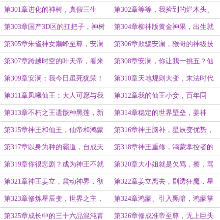
七王，准仙王
昊归来
第301章进化的神树，真假三生
第302章等等，我捡到的烂木头、
药，朱雀王的担忧
是柳神！
第303章国产3D区的扛把子，神树
第304章柳神版黄金神果，出生就
没了，多了一棵大柳树
是至尊的特殊生命
第305章朱雀神女巅峰至尊，安澜
第306章欺骗安澜，猴哥的神级技
叩关来
能，猴毛分身
第307章跨越时空的叶天帝，看来
第308章安澜，你让我一挑五？仙
今日不用我出手！
域卑鄙啊！
第309章安澜：我今日虽死犹荣！
第310章天地规则大变，末法时代
啊啊！
到来，仙域邀请
第311章凤曦仙王：大人可愿与我
第312章我的仙王小妾，百年同
同修？或者双修
修，涅槃种，破至尊
第313章不朽之王遗骸种黑莲，新
第314章稳定的世界壁垒，姜神
的世界
王！
第315章神王和仙王，仙帝和鸿蒙
第316章神王脑补，星辰变优势，
掌控者，谁强呢？
酱油女主！
第317章以身为种的霸道，自成天
第318章神王重修，鸿蒙掌控者的
地，无视规则
谈话，温室花朵
第319章你很悲剧？成为神王不就
第320章大小姐就是欠骂，擦，骂
好了吗？不就解决了吗？
成神王了！！
第321章神王姜立，震动神界，彻
第322章姜立离去，剧透狂魔，星
底绝望的周显
辰变
第323章修炼星辰变，世界之主，
第324章鸿蒙、引入黑暗，鸿蒙掌
扎根鸿蒙空间
控者病了！
第325章成长中的三十六品混沌青
第326章修成准帝至尊，无上巨头