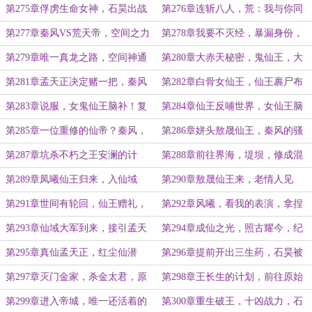
莲，仙龟甲片
第275章俘虏生命女神，石昊出战
第276章连斩八人，荒：我与你同
境界一战！
第277章秦风VS荒天帝，空间之力
第278章我要不灭经，暴漏身份，
宝术
真龙后裔
第279章唯一真龙之路，空间神通
第280章大赤天秘密，鬼仙王，大
锁大赤天！
胆的想法
第281章孟天正决定赌一把，秦风
第282章白骨女仙王，仙王裹尸布
底牌，三光神水
进化
第283章说服，女鬼仙王脑补！复
第284章仙王反哺世界，女仙王脑
活仪式
补，秦前辈
第285章一位重修的仙帝？秦风，
第286章姘头敖晟仙王，秦风的骚
妹子你脑补的好啊！
计划
第287章坑杀不朽之王安澜的计
第288章前往界海，堤坝，修成混
划！先当个记名弟子
沌体
第289章凤曦仙王归来，入仙域
第290章敖晟仙王来，老情人见
面，四王齐聚
第291章世间有轮回，仙王赠礼，
第292章风曦，看我的表演，拿捏
四人之间的三角恋
三大仙王
第293章仙域大军到来，接引孟天
第294章成仙之光，照古耀今，纪
正前往仙域
元第一仙！
第295章真仙孟天正，红尘仙潜
第296章提前开出三生药，石昊被
力，秦风的路
卖异域
第297章灭门金家，杀金太君，原
第298章王长生的计划，前往原始
始帝城
帝城
第299章进入帝城，唯一还活着的
第300章重生破王，十凶战力，石