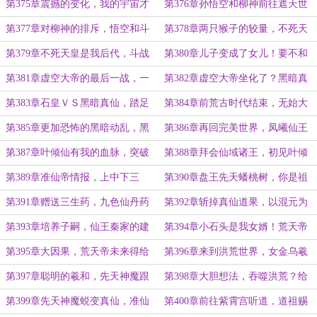
至尊
仙道法则
第375章震撼的变化，我的宇宙才
第376章孙悟空和柳神前往遮天世
是真完美世界
界
第377章对柳神的排斥，悟空和斗
第378章两只猴子的较量，不死天
战圣皇，圣猿还是圣灵？
皇先祖大人！
第379章不死天皇是我后代，斗战
第380章儿子变成了女儿！要不和
圣皇的恩怨
叶凡结个亲家！
第381章虚空大帝的最后一战，一
第382章虚空大帝坐化了？黑暗真
人斩四黑暗大帝
仙降临
第383章石皇ＶＳ黑暗真仙，踏足
第384章前荒古时代结束，无始大
红尘仙之境
帝出现
第385章更加恐怖的黑暗动乱，黑
第386章再回完美世界，凤曦仙王
暗准仙王降临
巨头，荒的命运
第387章叶倾仙有我的血脉，突破
第388章拜会仙域诸王，初见叶倾
仙王巨头
仙，大危机！！
第389章准仙帝情报，上中下三
第390章盘王先天蟠桃树，你是祖
策，拜访盘王
祭灵道侣？我不信
第391章赠送三生药，九色仙丹药
第392章斩掉真仙道果，以混元为
方，仙王子嗣出生
名
第393章培养子嗣，仙王秦家的建
第394章小石头是我女婿！荒天帝
立，三位红尘仙
是我亲家公！
第395章大因果，荒天帝未来得给
第396章来到洪荒世界，女金乌羲
我磕一个才行！
和
第397章聪明的羲和，先天神魔跟
第398章大胆想法，吞噬洪荒？给
脚，交易！
羲和讲红尘仙、仙王
第399章先天神魔蜕变真仙，准仙
第400章前往紫霄宫听道，道祖赐