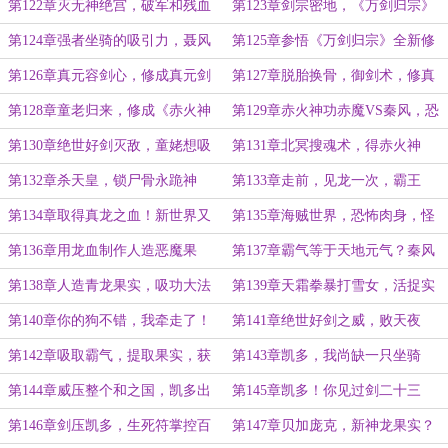
霸练了金刚不坏神功！
金身杀拳，绝无神死
第122章灭无神绝宫，破军和残血
第123章剑宗密地，《万剑归宗》
无名
真要自废武功吗？
第124章强者坐骑的吸引力，聂风
第125章参悟《万剑归宗》全新修
破防，想砍死破军
炼方式！剑气冲天
第126章真元容剑心，修成真元剑
第127章脱胎换骨，御剑术，修真
气
第一步
第128章童老归来，修成《赤火神
第129章赤火神功赤魔VS秦风，恐
功》极道青焰高手
怖青焰
第130章绝世好剑灭敌，童姥想吸
第131章北冥搜魂术，得赤火神
功赤火神功
功！红发版巫行云
第132章杀天皇，锁尸骨永跪神
第133章走前，见龙一次，霸王
州，准备前往新世界
龙，还是神龙！
第134章取得真龙之血！新世界又
第135章海贼世界，恐怖肉身，怪
是海上！
物满地走
第136章用龙血制作人造恶魔果
第137章霸气等于天地元气？秦风
实？去找凯老师
的猜测，抵达庞克哈萨德岛
第138章人造青龙果实，吸功大法
第139章天霜拳暴打雪女，活捉实
另类作用？
验
第140章你的狗不错，我牵走了！
第141章绝世好剑之威，败天夜
挑衅小丑
叉！
第142章吸取霸气，提取果实，获
第143章凯多，我尚缺一只坐骑
得霸王色
第144章威压整个和之国，凯多出
第145章凯多！你见过剑二十三
战，霸王色缠绕武学
吗？死亡空间！
第146章剑压凯多，生死符掌控百
第147章贝加庞克，新神龙果实？