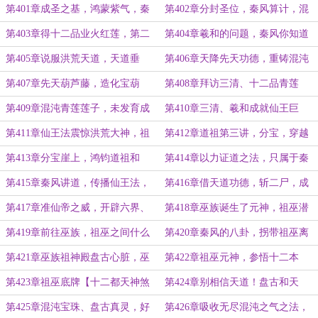
王，羲和想双修破王
座
第401章成圣之基，鸿蒙紫气，秦
第402章分封圣位，秦风算计，混
风，你愿意当圣人吗？
沌钟还是业火红莲
第403章得十二品业火红莲，第二
第404章羲和的问题，秦风你知道
次讲道、准圣之路
我的未来吗？
第405章说服洪荒天道，天道垂
第406章天降先天功德，重铸混沌
青，羲和改命
青莲，道祖指点
第407章先天葫芦藤，造化宝葫
第408章拜访三清、十二品青莲
芦，神火宝葫芦
根，交易三清
第409章混沌青莲莲子，未发育成
第410章三清、羲和成就仙王巨
型的第五座莲台
头，紫霄宫在开
第411章仙王法震惊洪荒大神，祖
第412章道祖第三讲，分宝，穿越
巫后土
者必备弑神枪、十二品灭世黑莲
第413章分宝崖上，鸿钧道祖和
第414章以力证道之法，只属于秦
道，大机缘
风的路
第415章秦风讲道，传播仙王法，
第416章借天道功德，斩二尸，成
先天功德再将
就准仙帝！
第417章准仙帝之威，开辟六界、
第418章巫族诞生了元神，祖巫潜
天仙佛妖鬼凡
力，天道的策划
第419章前往巫族，祖巫之间什么
第420章秦风的八卦，拐带祖巫离
不繁衍子嗣呢？
开洪荒的可能性！
第421章巫族祖神殿盘古心脏，巫
第422章祖巫元神，参悟十二本
族礼物落宝金钱，五灵珠
源！祖巫恐怖肉身
第423章祖巫底牌【十二都天神煞
第424章别相信天道！盘古和天
大阵】祖巫精血
道，乾坤宝鼎
第425章混沌宝珠、盘古真灵，好
第426章吸收无尽混沌之气之法，