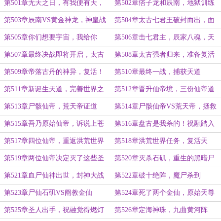
娘吧！
界，魔主！
第501章无天之日，有我便有天，
第502章痞子龙和辰南，地狱训练
魔主你管不了我
计划
第503章辰南VS黄金神龙，神皇战
第504章太古七君王破封而出，面
力
见秦风
第505章你们想要宇宙，我给你
第506章击七君主，辰家八魂，天
们，但有条件
阶高手
第507章最终决战即将开启，太古
第508章太古强者归来，准备复活
众神回归
独孤小败
第509章帝落古丹的神异，复活！
第510章最终一战，捕获天道
第511章新诞生天道，完善世界之
第512章晋升仙帝境，三份仙帝道
主盖世帝法
果
第513章尸骸仙帝，荒天帝证道
第514章尸骸仙帝VS荒天帝，拯救
帝骨哥
第515章吾乃原始仙帝，诉说上苍
第516章盘古是我杀的！祝融踏入
之上！
仙帝境界！
第517章四位仙帝，重返洪荒世界
第518章洪荒世界任务，复活天
后，以及祖巫
第519章两位仙帝决定灭了这些圣
第520章灭杀石矶，重生的黑暗尸
人
仙
第521章血尸仙神出世，封神大战
第522章破十绝阵，魔尸杀到
起
第523章尸仙石矶VS阐教金仙
第524章死了两个金仙，原始天尊
来了！
第525章圣人出手，祝融觉得燃灯
第526章定海神珠，九曲黄河阵