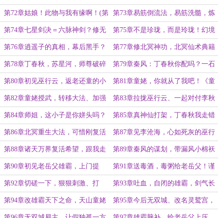
更求首订！求月票！)
大法(第九更求首订！求月票！)
第72章姑娘！此物与我有缘啊！(第
第73章易筋倒流法，易筋洗髓，炼
十更求首订！求月票！)
化百毒(今日第一更，求订阅)
第74章七星剑决＝六脉神剑？修无
第75章不是珍珑，而是玲珑！幻境
形剑气(第二更，求订阅)
(第三更，求订阅、求月票)
第76章逍遥子的真相，幕后黑手？
第77章修北冥神功，北冥仙术典籍
(第四章求订阅！月票！)
(第五章求月票、订阅)
第78章丁春秋，苏星河，师尊破碎
第79章秦风：丁春秋你配吗？一石
虚空而去！(第六章求订阅月票)
二鸟之计(求订阅、月票)
第80章初见巫行云，返老还童的小
第81章童姥，你就从了我吧！《童
萝莉
姥心经》=《葵花宝典》
第82章童姥授武，转移大法、加强
第83章拉拢巫行云、一起对付李秋
版生死符
水
第84章师姐，这小子是你姘头吗？
第85章真神仙打架，丁春秋我走错
金身的另一个用法
片场了？
第86章北冥重生大法，可惜刚复活
第87章见李沧海，心如死灰的巫行
又要死
云
第88章诸天万界复活希望，跟我走
第89章秦风的谋划，带漏风小棉袄
吧！童姥卖身契
回家
第90章初见老岳父雄霸，上门提
第91章送毒酒，毒粥给老岳父！谨
亲，略备薄礼
慎的雄霸
第92章切磋一下，狠狠刺激、打
第93章吐血，自闭的雄霸，剑气长
击，挑衅老岳父
河！
第94章改雄霸天下之命，天山童姥
第95章今后无双城、改名灵鹫宫，
开始行动
创天山六阳掌
第96章无双城易主，让假独孤一方
第97章雄霸脑补，给老岳父上压