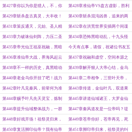
人？坏人？
混沌盘古精血
第427章你以为你是猎人，不，你
第428章准仙帝VS盘古虚影，胜利
是我的猎物！
法则，早已书写完成
第429章斩杀盘古真灵，大丰收！
第430章斩杀混沌凶兽，追来的两
盘古遗产
位圣人
第431章策反通天，元始、圣人精
第432章在洪荒世界安插两个间谍
妙，还是仙帝更好！
第433章力破诛仙剑阵，力压二圣
第434章恐怖黑暗动乱，十九头怪
人
物，意外之人
第435章帝光仙王祖巫祝融，黑暗
今天有点事，请假，祝诸位书友五
准仙帝降临！
一快乐
第436章准仙帝大战，界海风起云
第437章祝融和虚空，空间本源之
涌，诛杀黑暗准仙帝
力
第438章不一样的历史，真黑暗动
第439章解开狠人大帝心结，金乌
乱，叶天帝的成长
大帝是假的！
第440章老金乌你开挂了吧！战力
第441章二帝相争，三世叶天帝，
变态的金乌大帝
四世老金乌
第442章叶凡见秦风，前辈何为准
第443章传道，金仙叶凡，双道果
仙帝？
叶天帝
第444章赐予叶凡先天灵宝，炼制
第445章讲道仙域诸王，大罗金仙
混沌天帝鼎
之道
第446章提升仙域整体战力，一群
第447章秦风道友是一位帝吗？堤
大罗金仙王！
坝上的新脚印
第448章好戏开场！祖祭灵归来，
第449章苍帝你好，苍帝再见，死
你老婆的本尊来了
扑街！
第450章复活脚印仙帝？我有仙帝
第451章脚印帝归来，祖祭灵的纠