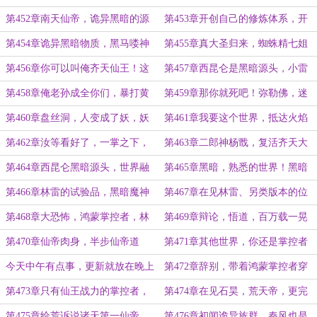
本源
结
第452章南天仙帝，诡异黑暗的源
第453章开创自己的修炼体系，开
头
启新世界
第454章诡异黑暗物质，黑马喽神
第455章真大圣归来，蜘蛛精七姐
话！
妹，悲剧的黑熊精
第456章你可以叫俺齐天仙王！这
第457章西昆仑是黑暗源头，小雷
里的佛门更可恨
音寺
第458章俺老孙成全你们，暴打黄
第459章那你就死吧！弥勒佛，迷
眉，弥勒佛现身
你猪八戒
第460章盘丝洞，人变成了妖，妖
第461章我要这个世界，抵达火焰
变成了仙丹
山，夜叉红孩儿
第462章汝等看好了，一掌之下，
第463章二郎神杨戬，复活齐天大
天庭破灭
圣，白衣老猴
第464章西昆仑黑暗源头，世界融
第465章黑暗，熟悉的世界！黑暗
合
神王
第466章林雷的试验品，黑暗魔神
第467章在见林雷、另类版本的位
界，平衡
面战争
第468章大恐怖，鸿蒙掌控者，林
第469章辩论，悟道，百万载一晃
雷想跨界完美世界
而过！
第470章仙帝肉身，半步仙帝道
第471章其他世界，你还是掌控者
果，林雷的询问
吗？鸿蒙、秦蒙到来
今天中午有点事，更新就放在晚上
第472章辞别，带着鸿蒙掌控者穿
了。
越世界
第473章只有仙王战力的掌控者，
第474章在见石昊，荒天帝，更完
仙域诸帝
美的世界
第475章给荒诉说诸天第一仙帝，
第476章初闻诡异族群，秦风也是