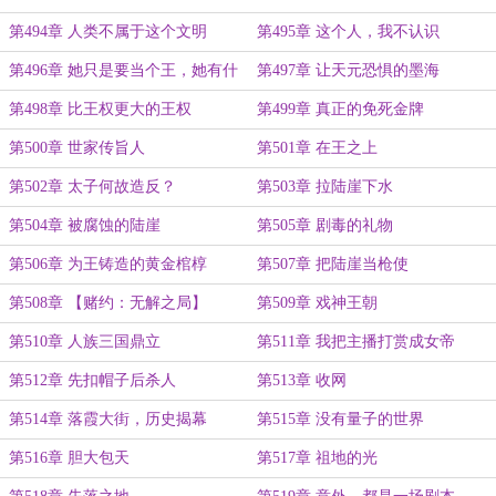
第494章 人类不属于这个文明
第495章 这个人，我不认识
第496章 她只是要当个王，她有什
第497章 让天元恐惧的墨海
么错？
第498章 比王权更大的王权
第499章 真正的免死金牌
第500章 世家传旨人
第501章 在王之上
第502章 太子何故造反？
第503章 拉陆崖下水
第504章 被腐蚀的陆崖
第505章 剧毒的礼物
第506章 为王铸造的黄金棺椁
第507章 把陆崖当枪使
第508章 【赌约：无解之局】
第509章 戏神王朝
第510章 人族三国鼎立
第511章 我把主播打赏成女帝
第512章 先扣帽子后杀人
第513章 收网
第514章 落霞大街，历史揭幕
第515章 没有量子的世界
第516章 胆大包天
第517章 祖地的光