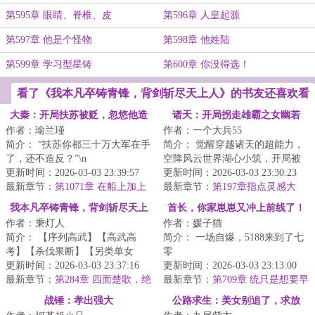
第595章 眼睛、脊椎、皮
第596章 人皇起源
第597章 他是个怪物
第598章 他姓陆
第599章 学习型星铸
第600章 你没得选！
看了《我本凡卒铸青锋，背剑斩尽天上人》的书友还喜欢看
大秦：开局扶苏被贬，忽悠他造
诸天：开局拐走雄霸之女幽若
作者：瑜兰瑾
作者：一个大兵55
反
简介： “扶苏你都三十万大军在手
简介： 觉醒穿越诸天的超能力，
了，还不造反？”\n
空降风云世界湖心小筑，开局被
更新时间：2026-03-03 23:39:57
幽若用剑指着脖子。
更新时间：2026-03-03 23:30:23
“等秦始皇死...
最新章节：
第1071章 在船上加上
最新章节：
第197章指点灵感大
火炮口！
王，得《黑水诀》
我本凡卒铸青锋，背剑斩尽天上
首长，你家崽崽又冲上前线了！
作者：秉灯人
作者：媛子猫
人
简介： 【序列高武】【高武高
简介： 一场自爆，5188来到了七
考】【杀伐果断】【另类单女
零
主】【不压实力】\n欢迎来到无限
更新时间：2026-03-03 23:37:16
更新时间：2026-03-03 23:13:00
天元世...
最新章节：
第284章 四面楚歌，绝
她小心翼翼的藏着脑子里还在运...
最新章节：
第709章 统只是想要早
路尽头
点回去找叔
战锤：孝出强大
公路求生：美女别追了，求放