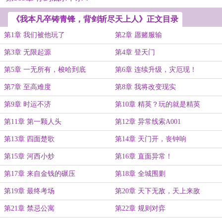
《我本凡卒铸青锋，背剑斩尽天上人》正文目录
第1章 我们被他玩了
第2章 愿赌服输
第3章 无限起源
第4章 登天门
第5章 一无所有，梭哈到底
第6章 连续升级，灾厄现！
第7章 至高难度
第8章 我将改变现实
第9章 时运不济
第10章 精英？玩的就是精英
第11章 第一颗人头
第12章 异常线索A001
第13章 四面楚歌
第14章 天门开，丧钟响
第15章 河西小炒
第16章 直面异常！
第17章 来自金钱的碾压
第18章 全城围剿
第19章 最终考场
第20章 天下无敌，天上来敌
第21章 禁忌公寓
第22章 规则对弈