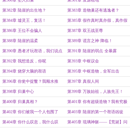
第380章 坠入归巢
第381章 发源祖地
第382章 陆崖的出生地？
第383章 造物巢还有逃逸者？
第384章 墟灵王，复活！
第385章 假作真时真亦假，真作假
时假亦真
第386章 王位不会骗人
第387章 双王战至尊
第388章 陆崖的温柔
第389章 谎言之神·降临！
第390章 愚者才玩诳语，我们说点
第391章 陆崖的弱点·全暴露
真话
第392章 我想造反，你呢
第393章 中枢议会
第394章 烧穿大脑的诳语
第395章 中枢造物，全军出击
第396章 你瓮中捉鳖？我顺水推
第397章 真假人间
舟！
第398章 归巢中心
第399章 万族始祖，人族先王！
第400章 归巢真相？
第401章 你有超级造物？我有究极
造物！
第402章 你们被我一个人包围了
第403章 陆崖的第一个诳语凶徒
第404章 你什么叹息，我什么叹
第405章 琉璃神躯——【荒诞】问