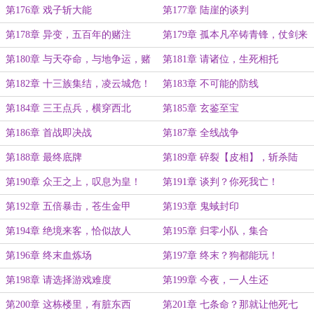
第176章 戏子斩大能
第177章 陆崖的谈判
第178章 异变，五百年的赌注
第179章 孤本凡卒铸青锋，仗剑来
斩天上人！
第180章 与天夺命，与地争运，赌
第181章 请诸位，生死相托
就赌！
第182章 十三族集结，凌云城危！
第183章 不可能的防线
第184章 三王点兵，横穿西北
第185章 玄鉴至宝
第186章 首战即决战
第187章 全线战争
第188章 最终底牌
第189章 碎裂【皮相】，斩杀陆
崖！
第190章 众王之上，叹息为皇！
第191章 谈判？你死我亡！
第192章 五倍暴击，苍生金甲
第193章 鬼蜮封印
第194章 绝境来客，恰似故人
第195章 归零小队，集合
第196章 终末血炼场
第197章 终末？狗都能玩！
第198章 请选择游戏难度
第199章 今夜，一人生还
第200章 这栋楼里，有脏东西
第201章 七条命？那就让他死七