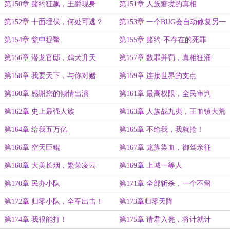
第150章 赌约狂飙，王爵现身
第151章 人族窘境的真相
第152章 十面埋伏，何处可逃？
第153章 一个BUG会自动修复另一
个BUG
第154章 瓮中捉鳖
第155章 赌约·不存在的死罪
第156章 潜龙官邸，鸡犬升天
第157章 数罪并罚，真相狂涌
第158章 我要天下，与你对赌
第159章 连接世界的支点
第160章 感谢您的倾情出演
第161章 最高权限，全民审判
第162章 史上最强人族
第163章 人族战九夷，王血镇大荒
第164章 给我五万亿
第165章 不给我，我就抢！
第166章 空天巨鲲
第167章 龙旌染血，御驾亲征
第168章 大美长烟，繁荣凌云
第169章 上城一等人
第170章 民办小队
第171章 全部斩杀，一个不留
第172章 归零小队，全军出击！
第173章归零天降
第174章 我很能打！
第175章 请君入瓮，将计就计