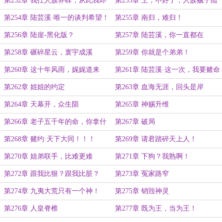
第252章 我扛人族界碑，从此我即
第253章 王，不好了，人族贼子陆
边关！
崖来了！
第254章 陆芸溪·唯一的谈判希望！
第255章 南归，难归！
第256章 陆崖-黑化版？
第257章 陆芸溪，你一直都在
第258章 碾碎星云，寰宇成溪
第259章 你就是个弟弟！
第260章 这十年风雨，娓娓道来
第261章 陆芸溪·这一次，我要赌命
第262章 姐姐的约定
第263章 血海无涯，回头是岸
第264章 天幕开，众生陨
第265章 神赐升维
第266章 老子五千年的命，你拿什
第267章 破局
么跟我玩！
第268章 赌约·天下大同！！！
第269章 请君踏碎天上人！
第270章 姐弟联手，比难更难
第271章 下狗？我熟啊！
第272章 跟我比狠？跟我比脏？
第273章 冤家路窄
第274章 九夷大荒只有一个神！
第275章 销毁神灵
第276章 人皇脊椎
第277章 既为王，当为王！