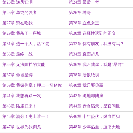
第23章 逆风狂澜
第24章 最后一考
第25章 单纯的强者
第26章 坤哥
第27章 鸡在吃我
第28章 血色女王
第29章 我杀了一座城
第30章 选择性迟到的正义
第31章 选一个人，活下去
第32章 你有朋友，我没有吗？
第33章 最终一战
第34章 直面超凡
第35章 无法阻挡的大能
第36章 我叫陆崖，我是“暴君”
第37章 命墟星铸
第38章 溃败绝境
第39章 我赌你赢！押上一切赌你
第40章 我只要你赢
赢！
第41章 我想再赌一次
第42章 跪地叩陆崖
第43章 陆崖归来！
第44章 赤炎滔天，星官问世！
第45章 满分！史上唯一！
第46章 十年蛰伏，燃血而归
第47章 世界为我倒戈
第48章 少年热血，血书天地