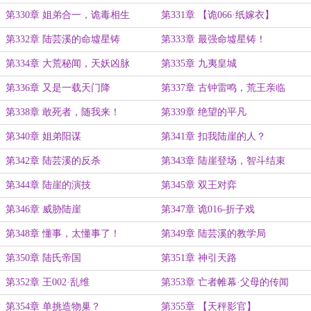
第330章 姐弟合一，诡毒相生
第331章 【诡066·纸嫁衣】
第332章 陆芸溪的命墟星铸
第333章 最强命墟星铸！
第334章 大荒秘闻，天妖凶脉
第335章 九夷皇城
第336章 又是一载天门降
第337章 古钟雷鸣，荒王亲临
第338章 敢死者，随我来！
第339章 绝望的平凡
第340章 姐弟阳谋
第341章 扣我陆崖的人？
第342章 陆芸溪的反杀
第343章 陆崖登场，智斗结束
第344章 陆崖的演技
第345章 双王对弈
第346章 威胁陆崖
第347章 诡016-折子戏
第348章 懂事，太懂事了！
第349章 陆芸溪的教学局
第350章 陆氏帝国
第351章 神引天路
第352章 王002·乱维
第353章 亡者帷幕·父母的传闻
第354章 单挑造物巢？
第355章 【天秤影官】