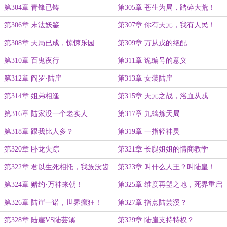
第304章 青锋已铸
第305章 苍生为局，踏碎大荒！
第306章 末法妖鉴
第307章 你有天元，我有人民！
第308章 天局已成，惊悚乐园
第309章 万从戎的绝配
第310章 百鬼夜行
第311章 诡编号的意义
第312章 阎罗·陆崖
第313章 女装陆崖
第314章 姐弟相逢
第315章 天元之战，浴血从戎
第316章 陆家没一个老实人
第317章 九螭炼天局
第318章 跟我比人多？
第319章 一指轻神灵
第320章 卧龙失踪
第321章 长腿姐姐的情商教学
第322章 君以生死相托，我族没齿
第323章 叫什么人王？叫陆皇！
难忘
第324章 赌约·万神来朝！
第325章 维度再塑之地，死界重启
之所
第326章 陆崖一诺，世界癫狂！
第327章 指点陆芸溪？
第328章 陆崖VS陆芸溪
第329章 陆崖支持特权？