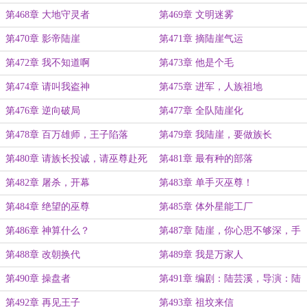
第468章 大地守灵者
第469章 文明迷雾
第470章 影帝陆崖
第471章 摘陆崖气运
第472章 我不知道啊
第473章 他是个毛
第474章 请叫我盗神
第475章 进军，人族祖地
第476章 逆向破局
第477章 全队陆崖化
第478章 百万雄师，王子陷落
第479章 我陆崖，要做族长
第480章 请族长投诚，请巫尊赴死
第481章 最有种的部落
第482章 屠杀，开幕
第483章 单手灭巫尊！
第484章 绝望的巫尊
第485章 体外星能工厂
第486章 神算什么？
第487章 陆崖，你心思不够深，手
段不够狠
第488章 改朝换代
第489章 我是万家人
第490章 操盘者
第491章 编剧：陆芸溪，导演：陆
崖
第492章 再见王子
第493章 祖坟来信