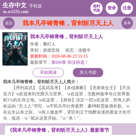
生存中文
手机版
临时
登录
注册
书架
m.sc5235.com
我本凡卒铸青锋，背剑斩尽天上人
返回
菜单
我本凡卒铸青锋，背剑斩尽天上人
作者：秉灯人
类别：游戏竞技
状态：连载中
更新时间：2026-08-06 23:55:15
最新章节：
第600章 你没得选！
开始阅读
加入书架
我本凡卒铸青锋，背剑斩尽天上人简介：
【序列高武】【高武高考】【杀伐果断】【另类单女主】【不压
实力】\n欢迎来到无限天元世界。 \n在这里，无数种族争夺占世界面
积1%的生存之地。\n在这里，【身份】决定一切\n在这里，所有人的
命运由 “天上人”书写。\n平民兵卒白骨盈野，豪绅权贵纵酒长歌。\n
在众生认命之际。 \n有人披血甲，背巨剑立于纸醉金迷的黄金大街尽
头，低语：\n “就从这里开始。”\n “杀！”...
《我本凡卒铸青锋，背剑斩尽天上人》最新章节