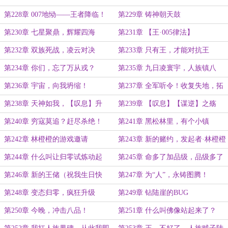
赢不了！
第228章 007地恸——王者降临！
第229章 铸神朝天鼓
第230章 七星聚鼎，辉耀四海
第231章 【王·005律法】
第232章 双族死战，凌云对决
第233章 只有王，才能对抗王
第234章 你们，忘了万从戎？
第235章 九日凌寰宇，人族镇八
荒！
第236章 宇宙，向我坍缩！
第237章 全军听令！收复失地，拓
土开疆！
第238章 天神如我，【叹息】升
第239章 【叹息】【谋逆】之殇
阶！
第240章 穷寇莫追？赶尽杀绝！
第241章 黑松林里，有个小镇
第242章 林橙橙的游戏邀请
第243章 新的赌约，发起者·林橙橙
第244章 什么叫让归零试炼动起
第245章 命多了加品级，品级多了
来？
加命
第246章 新的王储（祝我生日快
第247章 为“人”，永铸图腾！
乐）
第248章 变态归零，疯狂升级
第249章 钻陆崖的BUG
第250章 今晚，冲击八品！
第251章 什么叫佛像站起来了？