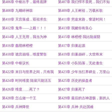
息？
世
第406章 中枢出手，最终底牌
第407章 我们悍不畏死，我们不知
死活
第408章 九螭碎神鼓
第409章 人王树祖，万载长歌
第410章 天宫落成，双祖求生
第411章 穷途末路，窜逆时间！
第412章 鬼帝——上殿！！！
第413章 我赌你有良心
第414章 人王无用，我当为神
第415章 林橙橙:我比陆崖阴
第416章 蠢萌林橙橙
第417章 归巢起源
第418章 诡宫崩塌，维度警告
第419章 归巢崩碎，大世终末
第420章 中枢议长
第421章 小队陷落，无处逢生
第422章 末日与世界之间，只有我
第423章 少年当扛界碑去，万里山
们
河入我疆
第424章 时间维度:陆崖只能活五
第425章 历史的操盘者
年？
第426章 维度……死了？
第427章 归巢死了
第428章 怎么做一个王
第429章 最后的古神遗骸，新的人
皇枯骨
第430章 兵神降世
第431章 兵神·共赴国难