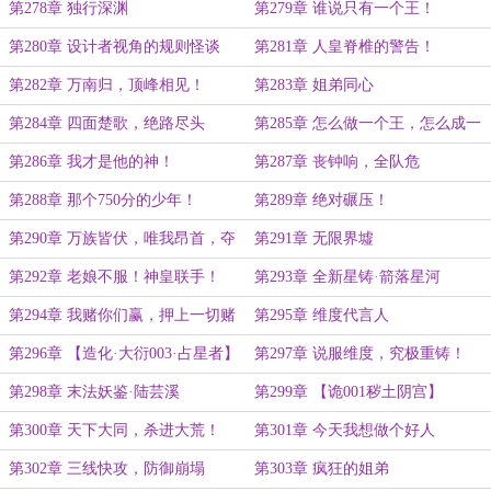
第278章 独行深渊
第279章 谁说只有一个王！
第280章 设计者视角的规则怪谈
第281章 人皇脊椎的警告！
第282章 万南归，顶峰相见！
第283章 姐弟同心
第284章 四面楚歌，绝路尽头
第285章 怎么做一个王，怎么成一
尊神！
第286章 我才是他的神！
第287章 丧钟响，全队危
第288章 那个750分的少年！
第289章 绝对碾压！
第290章 万族皆伏，唯我昂首，夺
第291章 无限界墟
天造化，铸我脊梁！
第292章 老娘不服！神皇联手！
第293章 全新星铸·箭落星河
第294章 我赌你们赢，押上一切赌
第295章 维度代言人
你们赢！
第296章 【造化·大衍003·占星者】
第297章 说服维度，究极重铸！
第298章 末法妖鉴·陆芸溪
第299章 【诡001秽土阴宫】
第300章 天下大同，杀进大荒！
第301章 今天我想做个好人
第302章 三线快攻，防御崩塌
第303章 疯狂的姐弟