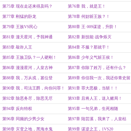
第75章 现在走还来得及吗？
第76章 我，就是王！
第77章 刚猛的卧龙
第78章 何妨斩王族？！
第79章 王族VS民心
第80章 王·009谋逆，升阶！
第81章 漫天星河，予我神通
第82章 新技能·战争烁灭
第83章 敲诈人王
第84章 不服？那就干！
第85章 王族卫队？一人硬刚！
第86章 少年义气斩王侯！
第86章 漫漫星河，人皇古神
第87章 你除了姓万，还有什么？
第88章 我，万从戎，篡位登
第89章 你信我一次，我还你青史留
基！！！
名
第90章 我，司法王爵，向你问罪！
第91章 罪大恶极，当斩！！
第92章 除恶务尽，除恶无尽
第93章 且将人王，送入赌局！
第94章 反向特权
第95章 一句兄弟，生死相随
第96章 同频的少男少女
第97章 陆芸溪，我来了，人皇枯
骨，我来了！
第98章 灾变之地，黑海水鬼
第99章 谋逆之王，1VS20