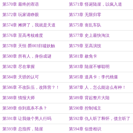
第570章 最终的诳语
第571章 怪诞陆崖，以疯入道
第572章 玩家请睁眼
第573章 无限归零
第574章 摊牌了，我就是天道
第575章 丧乱车队
第576章 至高考核难度
第577章 史上最快淘汰
第578章 天恒·爵003归墟妖触
第579章 至高演技
第580章 所有人，身份成谜
第581章 赦免卡
第582章 尽在掌握
第583章 陆崖不够聪明
第584章 天骄的认可
第585章 道具卡：李代桃僵
第586章 不改队伍，改阵营？！
第587章 人，怎么能这么有种！
第588章 情报大师
第589章 背起整片大陆
第589章 你到底杀不杀？
第590章 控制域主
第591章 让我做个男人行吗
第592章 仇人听了释怀，债主听了
捐款
第593章 总指挥，陆崖
第594章 似曾相识