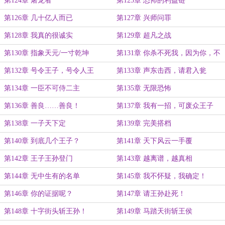
第124章 屠龙者
第125章 恐怖的利益链
第126章 几十亿人而已
第127章 兴师问罪
第128章 我真的很诚实
第129章 超凡之战
第130章 指象天元/一寸乾坤
第131章 你杀不死我，因为你，不
配！
第132章 号令王子，号令人王
第133章 声东击西，请君入瓮
第134章 一臣不可侍二主
第135章 无限恐怖
第136章 善良……善良！
第137章 我有一招，可废众王子
第138章 一子天下定
第139章 完美搭档
第140章 到底几个王子？
第141章 天下风云一手覆
第142章 王子王孙登门
第143章 越离谱，越真相
第144章 无中生有的名单
第145章 我不怀疑，我确定！
第146章 你的证据呢？
第147章 请王孙赴死！
第148章 十字街头斩王孙！
第149章 马踏天街斩王侯