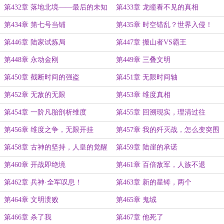
第432章 落地北境——最后的未知
第433章 龙瞳看不见的真相
之地
第434章 第七号当铺
第435章 时空错乱？世界入侵！
第446章 陆家试炼局
第447章 搬山者VS霸王
第448章 永动金刚
第449章 三叠文明
第450章 截断时间的强盗
第451章 无限时间轴
第452章 无敌的无限
第453章 维度真相
第454章 一阶凡胎剖析维度
第455章 回溯现实，理清过往
第456章 维度之争，无限开挂
第457章 我的歼灭战，怎么变突围
战了？
第458章 古神的坚持，人皇的觉醒
第459章 陆崖的承诺
第460章 开战即绝境
第461章 百倍敌军，人族不退
第462章 兵神·全军叹息！
第463章 新的星铸，两个
第464章 文明溃败
第465章 鬼绒
第466章 杀了我
第467章 他死了