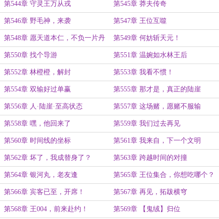
第544章 守灵王万从戎
第545章 莽夫传奇
第546章 野毛神，来袭
第547章 王位互噬
第548章 愿天道本仁，不负一片丹
第549章 何妨斩天元！
心
第550章 找个导游
第551章 温婉如水林王后
第552章 林橙橙，解封
第553章 我看不惯！
第554章 双输好过单赢
第555章 那才是，真正的陆崖
第556章 人·陆崖·至高状态
第557章 这场赌，愿赌不服输
第558章 嘿，他回来了
第559章 我们过去再见
第560章 时间线的坐标
第561章 我来自，下一个文明
第562章 坏了，我成替身了？
第563章 跨越时间的对撞
第564章 银河丸，老友逢
第565章 王位集合，你想吃哪个？
第566章 宾客已至，开席！
第567章 再见，拓跋横穹
第568章 王004，前来赴约！
第569章 【鬼绒】归位