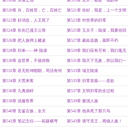
第518章 失落之地
第519章 意外，都是一场剧本
第520章 兴，百姓苦，亡，百姓亡
第521章 你好，我是，上一个文明
第522章 好消息，人王死了
第523章 对世界的归零
第524章 长街已漫王公骨
第525章 玉京子：陆崖，我要你回
来！
第526章 把人族押上赌桌
第527章 裁命染旗，孤即不朽
第528章 归来——神·陆崖
第529章 我们应有尽有，我们毫无
胜算
第530章 这世界，不值得救
第531章 我天下无敌，所以我们一
败涂地
第532章 若无乾坤朗朗，苟活有何
第533章 域主陆崖
意义？
第534章 大荒来客
第535章 归零首炼——贪欲
第536章 九夷崩碎
第537章 文明归零的全过程
第538章 说服世界
第539章 最强人族
第540章 玄鉴古族，全灭
第541章 他杀死了那只鸟
第542章 笔记主任——拓跋横穹
第543章 请守灵王，再镇人族！