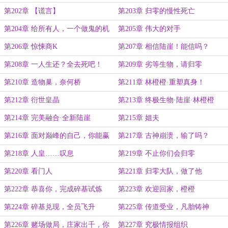
次！
第202章 【谎言】
第203章 归零的慢性死亡
第204章 给所有人，一个做鬼的机
第205章 伟大的对手
会
第206章 惊悚商K
第207章 相信陆崖！能信吗？
第208章 一人生还？全去死吧！
第209章 劣等生物，请归零
第210章 造物巢，奈何桥
第211章 林橙橙·重塑真身！
第212章 衍世皇晶
第213章 终极生物·陆崖·林橙橙
第214章 完美融合·全新陆崖
第215章 姐夫
第216章 面对巅峰的自己，你能赢
第217章 古神崩溃，输了吗？
吗？
第218章 人皇……叹息
第219章 不止你们会归零
第220章 看门人
第221章 归零大队，做了他
第222章 恭喜你，完成碎基试炼
第223章 欢迎回家，橙橙
第224章 碎基兑现，全员飞升
第225章 传道受业，凡胎铸神
第226章 赌场做局，庄家出千，你
第227章 究极情报组织