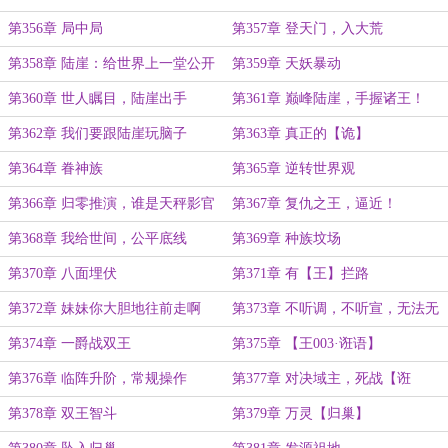
第356章 局中局
第357章 登天门，入大荒
第358章 陆崖：给世界上一堂公开
第359章 天妖暴动
课
第360章 世人瞩目，陆崖出手
第361章 巅峰陆崖，手握诸王！
第362章 我们要跟陆崖玩脑子
第363章 真正的【诡】
第364章 眷神族
第365章 逆转世界观
第366章 归零推演，谁是天秤影官
第367章 复仇之王，逼近！
第368章 我给世间，公平底线
第369章 种族坟场
第370章 八面埋伏
第371章 有【王】拦路
第372章 妹妹你大胆地往前走啊
第373章 不听调，不听宣，无法无
天樊无赦
第374章 一爵战双王
第375章 【王003·诳语】
第376章 临阵升阶，常规操作
第377章 对决域主，死战【诳
语】！
第378章 双王智斗
第379章 万灵【归巢】