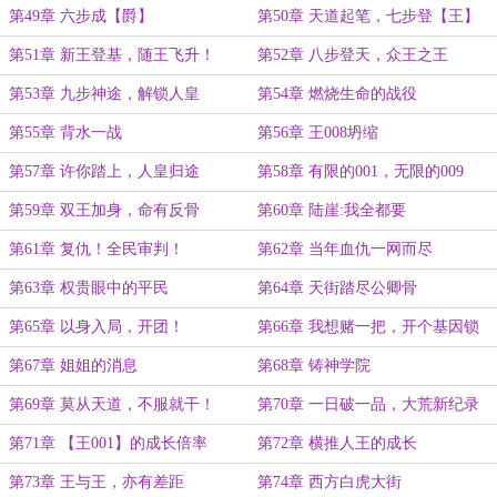
第49章 六步成【爵】
第50章 天道起笔，七步登【王】
第51章 新王登基，随王飞升！
第52章 八步登天，众王之王
第53章 九步神途，解锁人皇
第54章 燃烧生命的战役
第55章 背水一战
第56章 王008坍缩
第57章 许你踏上，人皇归途
第58章 有限的001，无限的009
第59章 双王加身，命有反骨
第60章 陆崖:我全都要
第61章 复仇！全民审判！
第62章 当年血仇一网而尽
第63章 权贵眼中的平民
第64章 天街踏尽公卿骨
第65章 以身入局，开团！
第66章 我想赌一把，开个基因锁
第67章 姐姐的消息
第68章 铸神学院
第69章 莫从天道，不服就干！
第70章 一日破一品，大荒新纪录
第71章 【王001】的成长倍率
第72章 横推人王的成长
第73章 王与王，亦有差距
第74章 西方白虎大街