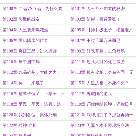
第100章 二品VS五品，为什么要
第101章 人王都不知道的秘密
跑？
第102章 失散的战友
第103章 陆崖，极致嚣张！
第104章 人王要来喝花酒
第105章 【师】级王子，绝世老六
第106章 堪比陆崖的传奇
第107章 不过千军万马而已
第108章 突破三品，进入遗迹
第109章 好戏开幕，主角登场
第110章 居中居中局
第111章 超凡大能的死亡威胁
第112章 九品碎基，大能之力！
第113章 孤有皮相，身命等同，无
死无灭，昼夜相逢
第114章 你……来晚了
第115章 人皇皮相，不死不灭？
第116章 这辈子值了，下辈子，不
第117章 鬼虎团的老兵
来了
第118章 平民，平民！逃兵，逃
第119章 还你朗朗乾坤，还你日月
兵！
昭昭
第120章 我判各位，集体死刑
第121章 底牌用完了？那就再抽一
张！
第122章 兵神·血旌
第123章 无罪？本王爵现场立法