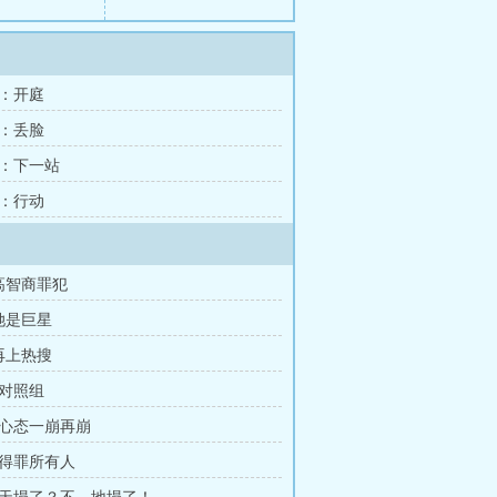
章：开庭
章：丢脸
章：下一站
章：行动
高智商罪犯
她是巨星
再上热搜
：对照组
：心态一崩再崩
：得罪所有人