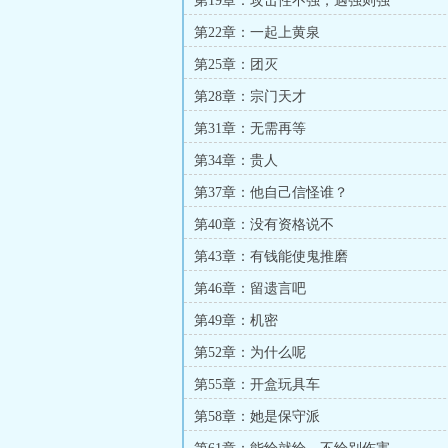
第19章：攻击性不强，遇强则强
第22章：一起上黄泉
第25章：团灭
第28章：宗门天才
第31章：无需再等
第34章：贵人
第37章：他自己信怪谁？
第40章：没有资格说不
第43章：有钱能使鬼推磨
第46章：留遗言吧
第49章：机密
第52章：为什么呢
第55章：开盒玩具车
第58章：她是保守派