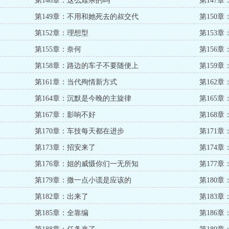
第146章：这么难杀的吗
第147
第149章：不用和她死去的叔交代
第150
第152章：理想型
第153
第155章：奈何
第156
第158章：路边的车子不要随便上
第159章
第161章：当代殉情新方式
第162
第164章：沉默是今晚的主旋律
第165
第167章：影响不好
第168
第170章：车技每天都在进步
第171
第173章：招安来了
第174
第176章：姐的威慑你们一无所知
第177
第179章：撒一点小谎是应该的
第180
第182章：出来了
第183
第185章：全靠编
第186