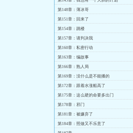
第145章：我也有一个大胆的计划
第148章：薄冰哥
第151章：回来了
第154章：跳楼
第157章：请判决我
第160章：私密行动
第163章：编故事
第166章：熟人局
第169章：没什么是不能播的
第172章：跟着水涨船高了
第175章：这么硬的命要多出门
第178章：邪门
第181章：被嫌弃了
第184章：照做又不乐意了