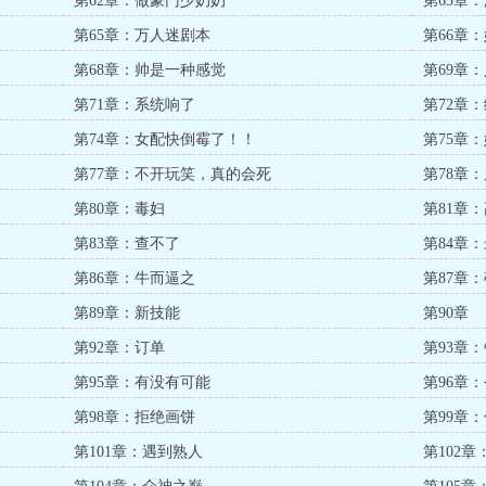
第62章：做豪门少奶奶
第63章
第65章：万人迷剧本
第66章
第68章：帅是一种感觉
第69章
第71章：系统响了
第72章
第74章：女配快倒霉了！！
第75章
第77章：不开玩笑，真的会死
第78章
第80章：毒妇
第81章
第83章：查不了
第84章
第86章：牛而逼之
第87章
第89章：新技能
第90章
第92章：订单
第93章
第95章：有没有可能
第96章
第98章：拒绝画饼
第99章
第101章：遇到熟人
第102章