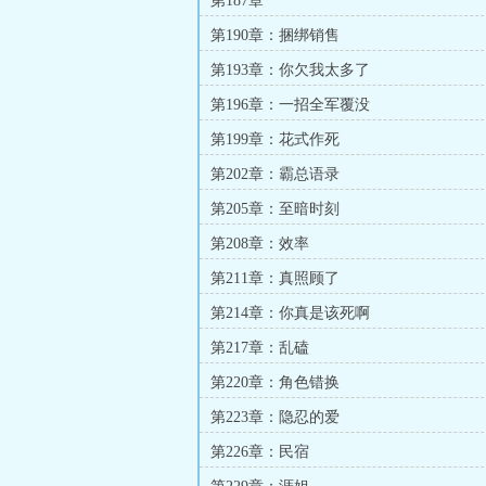
第187章
第190章：捆绑销售
第193章：你欠我太多了
第196章：一招全军覆没
第199章：花式作死
第202章：霸总语录
第205章：至暗时刻
第208章：效率
第211章：真照顾了
第214章：你真是该死啊
第217章：乱磕
第220章：角色错换
第223章：隐忍的爱
第226章：民宿