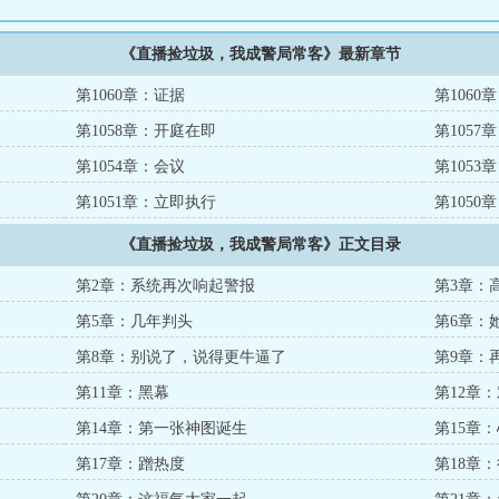
《直播捡垃圾，我成警局常客》最新章节
第1060章：证据
第1060
第1058章：开庭在即
第1057
第1054章：会议
第1053
第1051章：立即执行
第1050
《直播捡垃圾，我成警局常客》正文目录
第2章：系统再次响起警报
第3章：
第5章：几年判头
第6章：
第8章：别说了，说得更牛逼了
第9章：
第11章：黑幕
第12章
第14章：第一张神图诞生
第15章
第17章：蹭热度
第18章