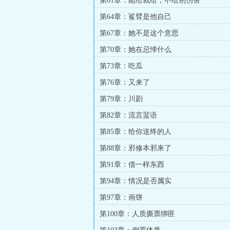
第61章：能给就给，不给别伤害
第64章：鲨臂是他自己
第67章：她不是这个意思
第70章：她在忌惮什么
第73章：吃瓜
第76章：又来了
第79章：川剧
第82章：流言蜚语
第85章：给你送终的人
第88章：邪修本邪来了
第91章：借一样东西
第94章：情况是否属实
第97章：画饼
第100章：人质撕票绑匪