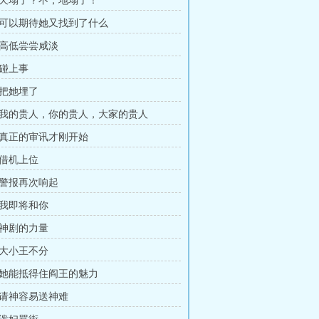
：天塌了？不，地塌了！
：可以期待她又找到了什么
：高低尝尝咸淡
：碰上事
：把她埋了
：我的贵人，你的贵人，大家的贵人
：真正的审讯才刚开始
：借机上位
：警报再次响起
：我即将和你
：神剧的力量
：大小王不分
：她能抵得住阎王的魅力
：请神容易送神难