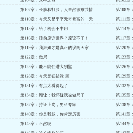
第104章：众神之巅
第105
第107章：长脸和打脸，人果然很难共情
第108
第110章：今天又是平平无奇暴富的一天
第111
第113章：给了机会不中用
第114
第116章：睡前原谅世界？原谅不了！
第117
第119章：我涯姐才是真正的误闯天家
第120
第122章：做局
第123
第125章：能不能住进大别墅
第126
第128章：今天是钮祜禄·顾
第129章
第131章：有点太看得起了
第132
第134章：顾让：我怀疑我被做局了
第135
第137章：持证上岗，男科专家
第138
第140章：你是我叔，你肯定厉害
第141章
第143章：不然呢
第144