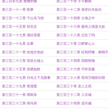
第三百零九章 废物剑修
第三百一十章 不可貌相
第三百一十一章 怪事
第三百一十二章 身穿白衣如水
第三百一十三章 千山鸟飞绝
第三百一十四章 火海之中
第三百一十五章 却无言
第三百一十六章 最有人情是大妖
第三百一十七章 满目雷霆
第三百一十八章 记住了吗
第三百一十九章 议事
第三百二十章 江畔寒心人
第三百二十一章 此地月色好
第三百二十二章 狂风呼啸，树梢不
动
第三百二十三章 高坐云端上
第三百二十四章 挡路怪物
第三百二十五章 坚硬如铁
第三百二十六章 可怜至极
第三百二十七章 日光之下无新事
第三百二十八章 世间万物皆向阳
第三百二十九章 青莲图
第三百三十章 圣人之死
第三百三十一章 再暗杀
第三百三十二章 入京城
第三百三十三章 闯马府
第三百三十四章 进示威