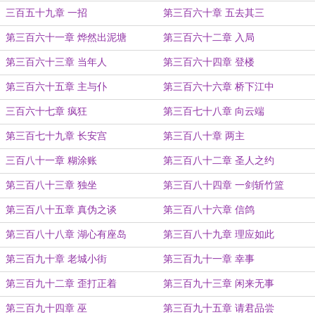
三百五十九章 一招
第三百六十章 五去其三
第三百六十一章 烨然出泥塘
第三百六十二章 入局
第三百六十三章 当年人
第三百六十四章 登楼
第三百六十五章 主与仆
第三百六十六章 桥下江中
三百六十七章 疯狂
第三百七十八章 向云端
第三百七十九章 长安宫
第三百八十章 两主
三百八十一章 糊涂账
第三百八十二章 圣人之约
第三百八十三章 独坐
第三百八十四章 一剑斩竹篮
第三百八十五章 真伪之谈
第三百八十六章 信鸽
第三百八十八章 湖心有座岛
第三百八十九章 理应如此
第三百九十章 老城小街
第三百九十一章 幸事
第三百九十二章 歪打正着
第三百九十三章 闲来无事
第三百九十四章 巫
第三百九十五章 请君品尝