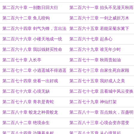
主
第二百六十章 一别数日回大衍
第二百六十一章 抬头不见漫天秋雨
第二百六十二章 鱼儿咬钩
第二百六十三章 一剑之威折万木
第二百六十四章 剑气为锋，言出法
第二百六十五章 若能采菊东篱下
随
第二百六十六章 小楼天地成一统
第二百六十七章 起杀心
第二百六十八章 我以钱财买性命
第二百六十九章 谁无年少时
第二百七十章 入长亭
第二百七十一章 秋雨贵如油
第二百七十二章 小逍遥城不得逍遥
第二百七十三章 自家生死自家顾
第二百七十四章 坐看一出好戏
第二百七十五章 我好成人之美
第二百七十六章 心境无缺
第二百七十七章 且看城中风云变换
第二百七十八章 青衣是青蛇
第二百七十九章 神仙打架
第二百八十章 蛟龙之种畏蛟龙
第二百八十一章 百点烛火，百盏明
灯
第二百八十二章 绝境余生
第二百八十三章 心境会变亦需变
第二百八十四章 边陲暮名村
第二百八十五章 从心境算起