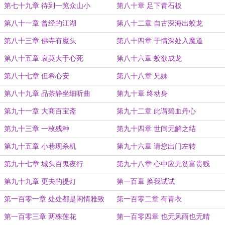
第七十九章 待到一览众山小
第八十章 足下青石板
第八十一章 曾经的江湖
第八十二章 自古深海出蛟龙
第八十三章 佛寺有魔头
第八十四章 于情深处入魔道
第八十五章 哀莫大于心死
第八十六章 蛟欲成龙
第八十七章 但希心安
第八十八章 兄妹
第八十九章 品茶静坐细听曲
第九十章 终动身
第九十一章 大商百宝斋
第九十二章 此谓碧血丹心
第九十三章 一枚残种
第九十四章 世间无解之结
第九十五章 小巷现杀机
第九十六章 请您出门左转
第九十七章 城头百鬼夜行
第九十八章 心中应无贫富贵贱
第九十九章 更夫的提灯
第一百章 换我试试
第一百零一章 处处都是闲情雅致
第一百零二章 有青衣
第一百零三章 两株莲花
第一百零四章 也无风雨也无晴