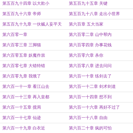
第五百九十四章 以大欺小
第五百九十五章 关键
第五百九十六章 帝师
第五百九十八章 走出小世界
第五百九十九章 一伙贼人妄平天
第六百章 五大当家
第六百零一章
第六百零二章 山中帮内
第六百零三章 三脚猫
第六百零四章 办事花钱
第六百零五章 妖魔作祟
第六百零六章 杀你
第六百零七章 大错特错
第六百零八章 进去问问
第六百零九章 我饿了
第六百一十章 练剑去了
第六百一十一章 看江山去
第六百一十二章 剑术剑道
第六百一十三章 再入皇都
第六百一十四章 想不到
第六百一十五章 搅局
第六百一十六章 再好不过了
第六百一十七章 仙迹
第六百一十八章 自由
第六百一十九章 白衣近
第六百二十章 疯的可怕