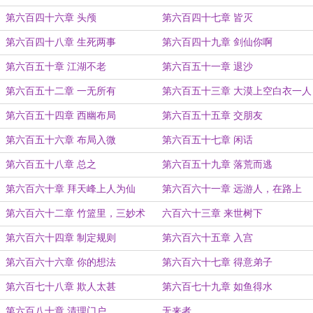
第六百四十六章 头颅
第六百四十七章 皆灭
第六百四十八章 生死两事
第六百四十九章 剑仙你啊
第六百五十章 江湖不老
第六百五十一章 退沙
第六百五十二章 一无所有
第六百五十三章 大漠上空白衣一人
第六百五十四章 西幽布局
第六百五十五章 交朋友
第六百五十六章 布局入微
第六百五十七章 闲话
第六百五十八章 总之
第六百五十九章 落荒而逃
第六百六十章 拜天峰上人为仙
第六百六十一章 远游人，在路上
第六百六十二章 竹篮里，三妙术
六百六十三章 来世树下
第六百六十四章 制定规则
第六百六十五章 入宫
第六百六十六章 你的想法
第六百六十七章 得意弟子
第六百七十八章 欺人太甚
第六百七十九章 如鱼得水
第六百八十章 清理门户
无来者