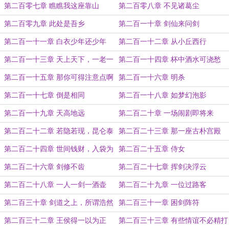
第二百零七章 瞧瞧我这座靠山
第二百零八章 不见诸葛尘
第二百零九章 此处是吾乡
第二百一十章 剑仙来问剑
第二百一十一章 白衣少年还少年
第二百一十二章 从小丘西行
第二百一十三章 天上天下，一老一
第二百一十四章 杯中酒水可浇愁
少
第二百一十五章 那你可得注意点啊
第二百一十六章 明杀
第二百一十七章 倒是相同
第二百一十八章 如梦幻泡影
第二百一十九章 天高地远
第二百二十章 一场闹剧即将来
第二百二十二章 若隐若现，昆仑泰
第二百二十三章 那一座古朴宫殿
山
第二百二十四章 世间钱财，入袋为
第二百二十五章 侍女
安
第二百二十六章 剑修不齿
第二百二十七章 挥剑决浮云
第二百二十八章 一人一剑一酒壶
第二百二十九章 一位过路客
第二百三十章 剑道之上，所谓浩然
第二百三十一章 困剑阵符
第二百三十二章 王侯得一以为正
第二百三十三章 有些情谊不必精打