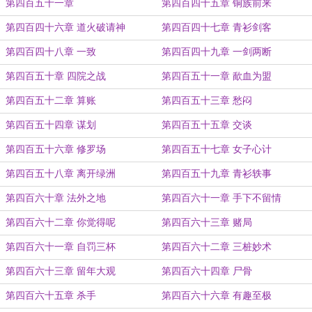
第四百五十一章
第四百四十五章 铜族前来
第四百四十六章 道火破请神
第四百四十七章 青衫剑客
第四百四十八章 一致
第四百四十九章 一剑两断
第四百五十章 四院之战
第四百五十一章 歃血为盟
第四百五十二章 算账
第四百五十三章 愁闷
第四百五十四章 谋划
第四百五十五章 交谈
第四百五十六章 修罗场
第四百五十七章 女子心计
第四百五十八章 离开绿洲
第四百五十九章 青衫轶事
第四百六十章 法外之地
第四百六十一章 手下不留情
第四百六十二章 你觉得呢
第四百六十三章 赌局
第四百六十一章 自罚三杯
第四百六十二章 三桩妙术
第四百六十三章 留年大观
第四百六十四章 尸骨
第四百六十五章 杀手
第四百六十六章 有趣至极