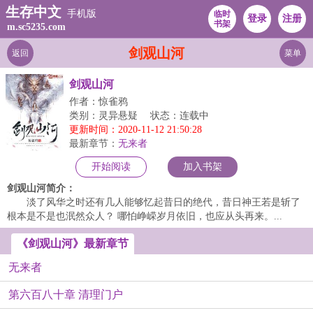
生存中文
手机版
临时
登录
注册
书架
m.sc5235.com
剑观山河
返回
菜单
剑观山河
作者：惊雀鸦
类别：灵异悬疑
状态：连载中
更新时间：2020-11-12 21:50:28
最新章节：
无来者
开始阅读
加入书架
剑观山河简介：
淡了风华之时还有几人能够忆起昔日的绝代，昔日神王若是斩了
根本是不是也泯然众人？ 哪怕峥嵘岁月依旧，也应从头再来。...
《剑观山河》最新章节
无来者
第六百八十章 清理门户