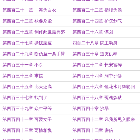
第四百二十一章 一舞为白衣
第四百二十二章 指腹为婚
第四百二十三章 欲要杀尘
第四百二十四章 护院剑气
第四百二十五章 剑修此世最兴盛
第四百二十六章 谋划
第四百二十七章 撕破脸皮
四百二十八章 院主动身
第四百二十九章 断伪圣一条手臂
第四百三十章 道友供奉
第四百三十一章 不杀
第四百三十二章 长安宫碎
第四百三十三章 求援
第四百三十四章 洞中邪修
第四百三十五章 比天还高
第四百三十六章 镜花水月铸轮回
第四百三十七章 找到了
第四百三十八章 冤魂炼狱
第四百三十九章 众生平等
第四百四十章 沙暴
第四百四十一章 可爱女子
第四百四十二章 凡我所见入眼来
第四百四十三章 两情相悦
第四百四十四章 密信