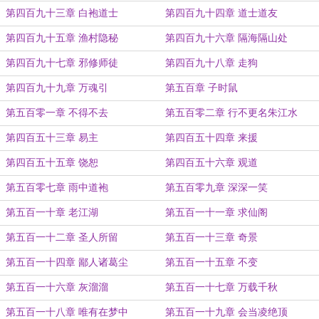
第四百九十三章 白袍道士
第四百九十四章 道士道友
第四百九十五章 渔村隐秘
第四百九十六章 隔海隔山处
第四百九十七章 邪修师徒
第四百九十八章 走狗
第四百九十九章 万魂引
第五百章 子时鼠
第五百零一章 不得不去
第五百零二章 行不更名朱江水
第四百五十三章 易主
第四百五十四章 来援
第四百五十五章 饶恕
第四百五十六章 观道
第五百零七章 雨中道袍
第五百零九章 深深一笑
第五百一十章 老江湖
第五百一十一章 求仙阁
第五百一十二章 圣人所留
第五百一十三章 奇景
第五百一十四章 鄙人诸葛尘
第五百一十五章 不变
第五百一十六章 灰溜溜
第五百一十七章 万载千秋
第五百一十八章 唯有在梦中
第五百一十九章 会当凌绝顶