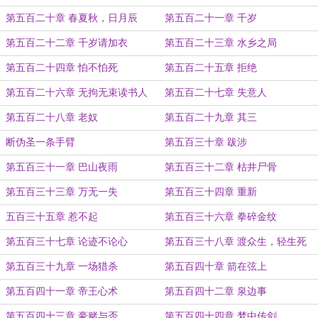
第五百二十章 春夏秋，日月辰
第五百二十一章 千岁
第五百二十二章 千岁请加衣
第五百二十三章 水乡之局
第五百二十四章 怕不怕死
第五百二十五章 拒绝
第五百二十六章 无拘无束读书人
第五百二十七章 失意人
第五百二十八章 老奴
第五百二十九章 其三
断伪圣一条手臂
第五百三十章 跋涉
第五百三十一章 巴山夜雨
第五百三十二章 枯井尸骨
第五百三十三章 万无一失
第五百三十四章 重新
五百三十五章 惹不起
第五百三十六章 拳碎金纹
第五百三十七章 论迹不论心
第五百三十八章 渡众生，轻生死
第五百三十九章 一场猎杀
第五百四十章 箭在弦上
第五百四十一章 帝王心术
第五百四十二章 泉边事
第五百四十三章 豪赌与否
第五百四十四章 梦中传剑