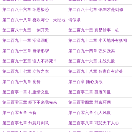
第二百八十六章 细思极恐
第二百八十七章 佩剑才是剑修
第二百八十八章 喜欢与否，天经地
请假条
义
第二百八十九章 一剑开天
第二百九十章 真是妙事一桩
第二百九十一章 沼泽洞府
第二百九十二章 小天地外有妖祖
第二百九十三章 自惭形秽
第二百九十四章 强买强卖
第二百九十五章 谁人不得死？
第二百九十六章 未战先败
第二百九十七章 立族之本
第二百九十八章 各家自有难处
第二百九十九章 竞价
第三百章 随心所欲
第三百零一章 礼重情义重
第三百零二章 孤雁问世
第三百零三章 阁下不来我先来
第三百零四章 群狼环伺
第三百零五章 玉食
第三百零六章 仙人风度
第三百零七章 剑意对剑意
第三百零八章 可悲天下人心