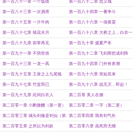
第一百八十一章 一个饭团
第一百八十二章 思义城
第一百八十三章 一次酒席
第一百八十四章 一番争斗
第一百八十五章 一片牛肉
第一百八十六章 一场黄粱
第一百八十七章 镜花水月
第一百八十八章 大桥之上，白衣一
剑断江
第一百八十九章 前辈再见
第一百九十章 盛夏严冬
第一百九十一章 不惧世俗
第一百九十二章 飞剑两把成剑阵
第一百九十三章 一龙一凤
第一百九十四章 门外有兽潮
第一百九十五章 王座之上九尾狐
第一百九十六章 突如其来
第一百九十七章 竹篮而已
第一百九十八章 战无灭，即起！
第一百九十九章 此间白衣人
第二百章 美人在侧
第二百零一章 小酌微醺（第一更）
第二百零二章 一字（第二更）
第二百零三章 城头剑修是剑仙（第
第二百零四章 我有剑气长
三更）
第二百零五章 之所以为剑妖
第二百零六章 虽死而无憾