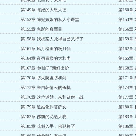
第146章 七皇女：朱月仙
第147章
第149章 陈妃的大恩大德
第150
第152章 陈妃娘娘的私人小课堂
第153
第155章 鬼影的真面目
第156
第158章 我杨某人觉得自己又行了
第159
第161章 风月楼里的杨月仙
第162
第164章 夜宿青楼的大和尚
第165
第167章“剑仙子”新鲜出炉
第168章
第170章 防火防盗防和尚
第171
第173章 来自韩倩云的杀机
第174
第176章 这位道姑，来和贫僧一战
第177
第179章 道姑化作菩萨女
第180
第182章 佛前的花魁大赛
第183
第185章 花魁入手，佛诞将至
第186