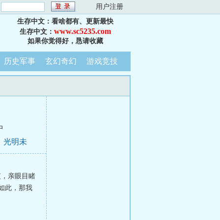
：
用户注册
生存中文：看啥都有、更新最快
www.sc5235.com
生存中文：
如果你觉得好，恳请收藏
历史军事
玄幻奇幻
游戏竞技
中
相！光明未
监，亲眼目睹
如此，那我