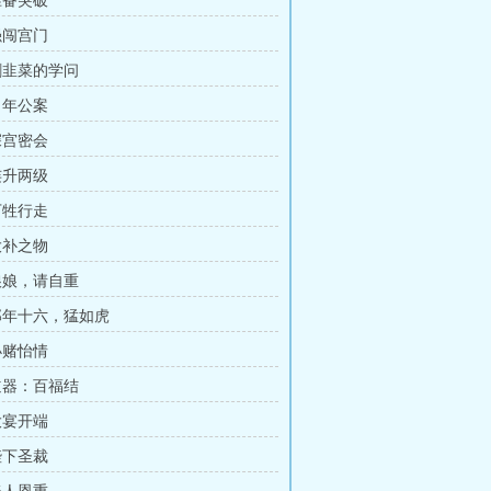
准备突破
强闯宫门
 割韭菜的学问
当年公案
深宫密会
连升两级
万牲行走
大补之物
 娘娘，请自重
 那年十六，猛如虎
小赌怡情
 道器：百福结
大宴开端
陛下圣裁