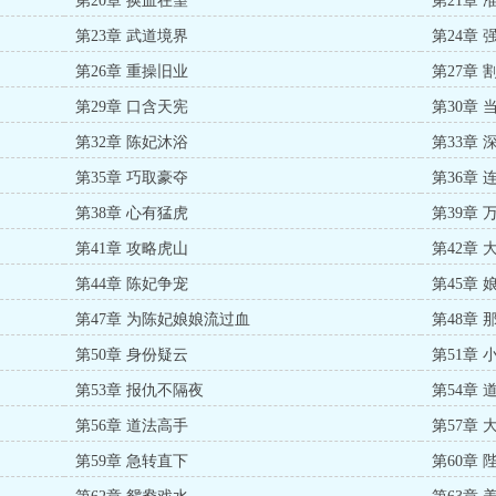
第20章 换血在望
第21章 
第23章 武道境界
第24章 
第26章 重操旧业
第27章
第29章 口含天宪
第30章 
第32章 陈妃沐浴
第33章 
第35章 巧取豪夺
第36章 
第38章 心有猛虎
第39章 
第41章 攻略虎山
第42章 
第44章 陈妃争宠
第45章
第47章 为陈妃娘娘流过血
第48章
第50章 身份疑云
第51章 
第53章 报仇不隔夜
第54章
第56章 道法高手
第57章 
第59章 急转直下
第60章 