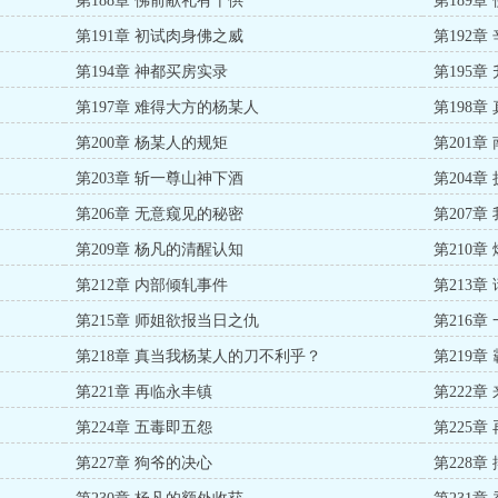
第188章 佛前献礼有十供
第189
第191章 初试肉身佛之威
第192
第194章 神都买房实录
第195
第197章 难得大方的杨某人
第198
第200章 杨某人的规矩
第201
第203章 斩一尊山神下酒
第204章
第206章 无意窥见的秘密
第207
第209章 杨凡的清醒认知
第210
第212章 内部倾轧事件
第213章
第215章 师姐欲报当日之仇
第216章
第218章 真当我杨某人的刀不利乎？
第219章
第221章 再临永丰镇
第222
第224章 五毒即五怨
第225章
第227章 狗爷的决心
第228