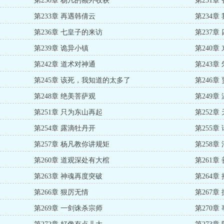
第230章 杨凡的额外收获
第231章
第233章 再遇韩倩云
第234章
第236章 七皇子的来访
第237
第239章 诡异小镇
第240章
第242章 道术对神通
第243章
第245章 该死，我知道的太多了
第246
第248章 绝美菩萨观
第249
第251章 只为东山再起
第252章
第254章 露滴牡丹开
第255章
第257章 杨凡教你讲规矩
第258
第260章 道观深处有大棺
第261章
第263章 神魂再度突破
第264章
第266章 狠厉无情
第267
第269章 一剑诛杀宗师
第270章