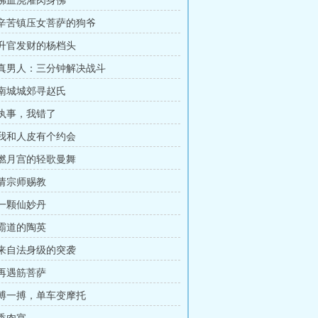
章 佛血浇灌肉身佛
章 辛苦镇压女菩萨的狗爷
章 升官发财的杨档头
章 真男人：三分钟解决战斗
章 南城城郊寻赵氏
 执事，我错了
章 我和人皮有个约会
章 燃月宫的轻歌曼舞
 请宗师赐教
 一颗仙妙丹
 霸道的陶英
章 来自法身级的突袭
 再遇筋菩萨
章 搏一搏，单车变摩托