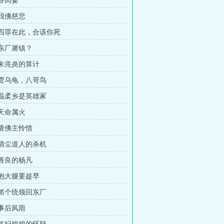
 香肉宴
 我佛慈悲
章 四罪在此，合该你死
 东厂屠镇？
 朱兆炎的算计
章 贾乌龟，八哥鸟
章 温柔乡是英雄冢
 天命属火
 请佛主怜惜
章 清尘道人的杀机
 善良的杨凡
 抱大腿要趁早
章 抓个统领回东厂
 事后风雨