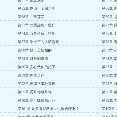
第62章 鸳鸯戏水
第63章 
第65章 虎山：宝藏之地
第66章 
第68章 并蒂莲花
第69章
第71章 龙属虎相：狴犴
第72章
第74章 万事俱备，铸相
第75章
第77章 朱十三的木驴游戏
第78章
第80章 他，是姐姐的
第81章
第83章 以身刻道图
第84章 
第86章 安心做你的妃子
第87章 
第89章 你罪当诛
第90章 
第92章 神魂下降种道树
第93章
第95章 说杀你就杀你
第96章
第98章 东厂赚钱东厂花
第99章
第101章 她多看我两眼，也很合理吧？
第102章