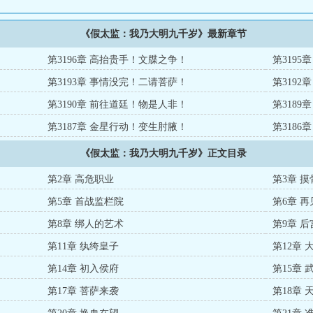
《假太监：我乃大明九千岁》最新章节
第3196章 高抬贵手！文牒之争！
第319
第3193章 事情没完！二请菩萨！
第319
第3190章 前往道廷！物是人非！
第318
第3187章 金星行动！变生肘腋！
第318
《假太监：我乃大明九千岁》正文目录
第2章 高危职业
第3章 
第5章 首战监栏院
第6章 
第8章 绑人的艺术
第9章 
第11章 纨绔皇子
第12章 
第14章 初入侯府
第15章
第17章 菩萨来袭
第18章