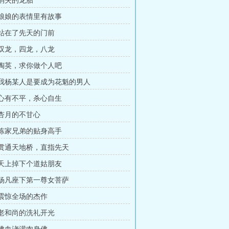
 消失的龙胎
章 娘娘的表情里有故事
章 站在了先天的门前
章 双龙，四龙，八龙
章 陶英，求你做个人吧
章 我杨某人是要成为花魁的男人
章 心有不平，杀心自生
 杏月的不甘心
章 陈家兄弟的贴身高手
章 贯通天地桥，直指先天
章 天上掉下个道姑朋友
章 杨凡座下第一尊女菩萨
章 震惊全场的杰作
章 老和尚的洗礼开光