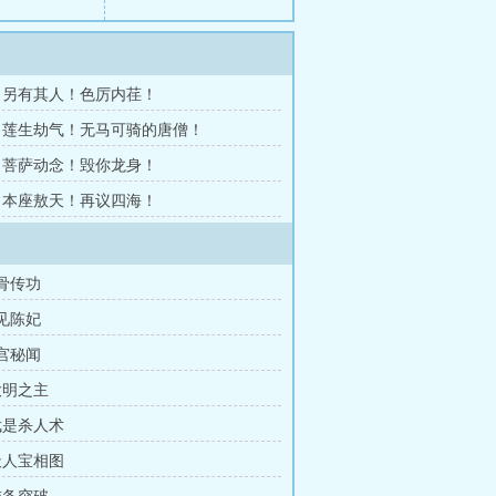
5章 另有其人！色厉内荏！
2章 莲生劫气！无马可骑的唐僧！
9章 菩萨动念！毁你龙身！
6章 本座敖天！再议四海！
摸骨传功
再见陈妃
后宫秘闻
大明之主
 武是杀人术
 天人宝相图