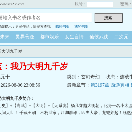
账号：
密码
sc5235.com
温馨提示：更多作品，请搜索查找
临时书架
我的书架
未来
灵异悬疑
都市娱乐
女生言情
仙侠武侠
二次元
乃大明九千岁
监：我乃大明九千岁
九元十
类别：玄幻奇幻
状态：连载
6-08-06 23:08:56
最新章节：
第3197章 西游真
来！
乃大明九千岁简介：
历史】+【高武】+【大明】+【无系统】杨凡穿越大明朝，化身一名小太
人间大世！ 千载王朝，不朽世家，江湖群雄，匹夫大豪，龙蛇并起！既然