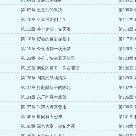
第104章 女装大佬现身
第105
第107章 王皇后的果决
第108
第110章 王皇后要倒了？
第111章
第113章 补全之法：先天引
第114
第116章 密会的幕后操盘手
第117
第119章 今夜送你一场美梦
第120章
第122章 公公，快来看天仙子
第123章
第125章 亲爱的哥哥，你在哪里
第126
第128章 陶英的舐犊情深
第129
第131章 打翻醋坛子的陈妃
第132章
第134章 东厂的强大底蕴
第135
第137章 叫声大点真管用
第138
第140章 世间有大恐怖
第141
第143章 深宫大案：惠妃之死
第144