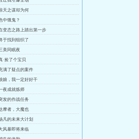
章 且让我引爆全场
章 惊天之谋却为何
 色中饿鬼？
章 在变态之路上踏出第一步
章 终于找到组织了
 三美同眠夜
 真·捡了个宝贝
章 充满了疑点的案件
章 娘娘，我一定好好干
 一夜成就炼师
章 突发的作战任务
章 达摩者，大魔也
章 杨凡的未来大计划
章 大风暴即将来临