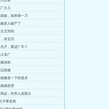
美人恩重
东厂介入
 是姐妹，就来插一刀
 我杨某人破产了
 上古五刑剑
 看，有宝贝
 小凡子，要进厂不？
加入东厂
一碗冰粉
太过刺激
 只能爆发一下的道术
 请娘娘恕罪
 大风起，先帝人皮疑云
 九子孽龙局