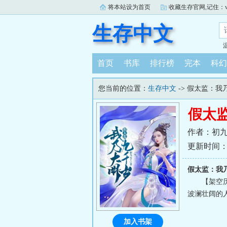
将本站设为首页
收藏生存官网,记住：www.
生存中文
首页
书库
排行榜
完本
科幻
您当前的位置：
生存中文
-> 假太监：我
假太
作者：初
更新时间：202
假太监：我
【架空
波澜壮阔的
加入书架