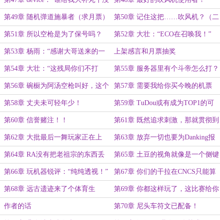
了？”
第49章 随机弹道施暴者（求月票）
第50章 记住这把……吹风机？（二
合一）
第51章 所以空枪是为了保号吗？
第52章 大壮：“ECO在召唤我！”
（二合一）
第53章 杨雨：“感谢大哥送来的一
上架感言和月票抽奖
把AK！”
第54章 大壮：“这残局你们不打
第55章 服务器里有个斗帝怎么打？
吗？”（求首订）
（求首订）
第56章 碗橱为阿汤空枪叫好，这个
第57章 需要我给你买今晚的机票
世界太魔幻了
吗？（求月票～）
第58章 丈夫未可轻年少！
第59章 TuDou或有成为TOP1的可
能！
第60章 信誉赌注！！
第61章 既然追求刺激，那就贯彻到
底！
第62章 大批最后一舞玩家正在上
第63章 放弃一切也要为Danking报
线！
仇吗？
第64章 RA没有把老祖宗的东西丢
第65章 土豆的视角就像是一个侧键
掉！
坏掉的天才少年！
第66章 玩机器锐评：“纯纯透视！”
第67章 你们的干拉在CNCS只能算
萝莉！（万字）
第68章 远古遗迹来了个体育生
第69章 你都这样玩了，这比赛给你
了
作者的话
第70章 尼头车符文已配备！