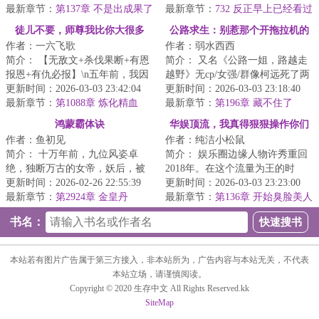
最新章节：
第137章 不是出成果了
满的社畜...
最新章节：
732 反正早上已经看过
吗
了，再洗洗也无所谓了
徒儿不要，师尊我比你大很多
公路求生：别惹那个开拖拉机的
作者：一六飞歌
作者：弱水西西
简介： 【无敌文+杀伐果断+有恩
简介： 又名《公路一姐，路越走
报恩+有仇必报】\n五年前，我因
越野》无cp/女强/群像柯远死了两
护妹心切打断了一个大家族公子...
更新时间：2026-03-03 23:42:04
次，重生两次，第三次被拉进了...
更新时间：2026-03-03 23:18:40
最新章节：
第1088章 炼化精血
最新章节：
第196章 藏不住了
鸿蒙霸体诀
华娱顶流，我真得狠狠操作你们
作者：鱼初见
作者：纯洁小松鼠
了
简介： 十万年前，九位风姿卓
简介： 娱乐圈边缘人物许秀重回
绝，独断万古的女帝，妖后，被
2018年。在这个流量为王的时
封印于鸿蒙金塔之中。
更新时间：2026-02-26 22:55:39
代，四大三小如日中天，大花与
更新时间：2026-03-03 23:23:00
最新章节：
第2924章 金皇丹
小花...
最新章节：
第136章 开始臭脸美人
养成计划（补更求月票求订阅）
书名：
本站若有图片广告属于第三方接入，非本站所为，广告内容与本站无关，不代表
本站立场，请谨慎阅读。
Copyright © 2020 生存中文 All Rights Reserved.kk
SiteMap