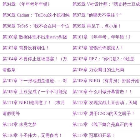
射！”（万字大章）
第94章 《年年考年年错》
第95章 V社设计师：“我支持土豆成
为传奇组话事人！”
第96章 Cadian：“TuDou这小孩很纯
第97章 “他哪天不像挂？”
粹……我指的是味道。”
第98章 TeSeS：“我不会在同一个位
第99章 再见了，点小弟！
置上被击杀两次！”
第100章 数据体现不出来stavn对团
第101章 《年年考，年年错！》
队的伤害
（万字大章）
第102章 背身没有刚住！
第103章 警惕恐怖摸烟人！
第104章 不要停止这场盛宴！（万
第105章 REZ：“你们是2：0还是
字）
2:1？”
请假条
第106章 万众瞩目的生死局
第107章 下一张地图是遗迹……对
第108章 NIKO（有背身）虾腿开始
吧！
发抖
第109章 土豆完成了一个不可能完
第110章 什么叫做开幕雷击！！
成的任务！（一万四大章）
第111章 NIKO他同意了！（求月
第112章 发现实战土豆会动，天塌
票）
了！
请假明补
第113章 属于CNCS的天之骄子！
（一万五大章）
第114章 未竟之梦
第115章 《线下舞台是真正的考
验》
第116章 斗圣伟大，无需多言！
第117章 冠军组开幕！