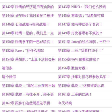
真得防着！
把！
第142章 猎鹰的经济是用石油换的
第143章 NIKO：“我们怎么没钱
吗？（二合一）
了？”
第144章 好笑吗？我只看见了被挂
第145章 布雷德：“我希望打猎
队折磨的绿玩！
鹰！”
第146章 石油战舰vs银河战舰！
第147章 如有神助是个名词！
第148章 猎鹰：是的，我们是一支
第149章 打比赛哪有不疯的？
战术队！
第150章 猎鹰拿下图一已成骄兵！
第151章 Jame的战术薄弱，土豆个
人能力又弥补了这点
第152章 Faze：“他什么都知
第153章 土豆:“我要打10个！”
道！！”（二合一）
第154章 莱昂凯：“土豆下次转会务
第155章NAVI在哪发财呢？
必考虑Faze！”
请假条
第156章 数值对轰！
请个婚假
第157章 挂车对撞尽显参数风采！
第158章 载物：“我的土豆在哪里领
第159章 载物：“这狙谁爱玩谁
啊！”
玩！”
第160章 载物：有挂不开，那不是
第161章 上帝的仁慈！
演队友吗？
第162章 跟你们这些明星选手拼
今天稍晚
了！
第163章 apEX：载物打得很好，我
第164章 上帝之手笼罩赛场！