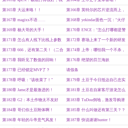
要给他奖励！
第165章 大运来咯！！
第166章 英特尔的芯片逆流而上，
年轻的石像意气风发
第167章 magixx不语……
第168章 yekindar面色一沉：“火仔
真这么说了？”
第169章 杨大哥的大手！
第170章 ENCE：“怎么打哪都是警
察局啊！”
第171章 怎么有人线下比线上参数
第172章 赛场上来了一个新的研发
都要高啊！
天才！
第173章 666，还有第二关！（二合
第174章 上帝：哪怕我一个不杀，
一）
也能带领队伍走向胜利！
第175章 我听见了数值的回响！
第176章 绝望的芬兰海妖
（二合一）
第177章 已经锁定MVP了？
请假条
第178章 呼吸：“该收菜了！”
第179章 土豆于今日抵达自己忠实
的遗迹！
第180章 Jame才是最激进的！
第181章 土豆在自家客厅游龙怎么
了？
第182章 G2：本土作物太不友好
第183章 TuDou倒地，激发导购潜
了！（万字大章）
力
第184章 哥们你土豆附体啊！
第185章 什么叫做还有第三关？？
（万字大章）
第186章 年轻的斗帝意气风发！
第187章 快说谢谢hunter！