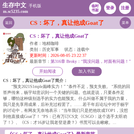
生存中文
手机版
临时
登录
注册
书架
m.sc5235.com
CS：坏了，真让他成Goat了
返回
菜单
CS：坏了，真让他成Goat了
作者：地精咖啡
类别：历史军事
状态：连载中
更新时间：2026-08-05 23:22:37
最新章节：
第316章 Broky：“我没问题，对面有问题！”
开始阅读
加入书架
CS：坏了，真让他成Goat了简介：
“预支2021S1mple巅峰实力！” “条件不足，预支失败。 “系统的回
答声传来，杨宇却意识到一个关键的问题。也就是说，只要条件足
够，哪怕这种级别选手的实力也能预支。什么叫做不属于我的力量，
我只是先享用成果，后补充过程罢了。……若干年后论坛中对于杨宇
的讨论中，有网友无奈地表示：“当年我们只是把他吹成TOP1，没想
到他直接成Goat了！ “PS：已有万订CS文《CSGO：这个选手太听劝
了！》、《CS：才16岁让我老登逆袭？》书荒可以去瞅瞅。...