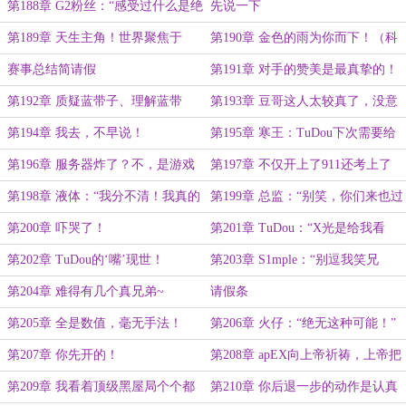
第188章 G2粉丝：“感受过什么是绝
先说一下
望吗？”
第189章 天生主角！世界聚焦于
第190章 金色的雨为你而下！（科
你！（万字大章）
隆结束）
赛事总结简请假
第191章 对手的赞美是最真挚的！
第192章 质疑蓝带子、理解蓝带
第193章 豆哥这人太较真了，没意
子、成为蓝带子
思！
第194章 我去，不早说！
第195章 寒王：TuDou下次需要给
我打电话好吗？（万字大章）
第196章 服务器炸了？不，是游戏
第197章 不仅开上了911还考上了
没了
211！
第198章 液体：“我分不清！我真的
第199章 总监：“别笑，你们来也过
分不清！！”
不了第二关！”
第200章 吓哭了！
第201章 TuDou：“X光是给我看
的，不是给你们看的。”
第202章 TuDou的‘嘴’现世！
第203章 S1mple：“别逗我笑兄
弟！”
第204章 难得有几个真兄弟~
请假条
第205章 全是数值，毫无手法！
第206章 火仔：“绝无这种可能！”
第207章 你先开的！
第208章 apEX向上帝祈祷，上帝把
他战术听完了
第209章 我看着顶级黑屋局个个都
第210章 你后退一步的动作是认真