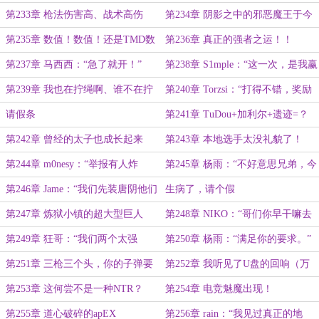
在向A2楼逼近
第233章 枪法伤害高、战术高伤
第234章 阴影之中的邪恶魔王于今
害！丢出烟雾弹
日抵达炼狱小镇！
第235章 数值！数值！还是TMD数
第236章 真正的强者之运！！
值！
第237章 马西西：“急了就开！”
第238章 S1mple：“这一次，是我赢
了！”
第239章 我也在拧绳啊、谁不在拧
第240章 Torzsi：“打得不错，奖励
绳！
一个猎鹰！”
请假条
第241章 TuDou+加利尔+遗迹=？
第242章 曾经的太子也成长起来
第243章 本地选手太没礼貌了！
了！
第244章 m0nesy：“举报有人炸
第245章 杨雨：“不好意思兄弟，今
鱼！”
天参数调高了。”
第246章 Jame：“我们先装唐阴他们
生病了，请个假
一手。”
第247章 炼狱小镇的超大型巨人
第248章 NIKO：“哥们你早干嘛去
了！”
第249章 狂哥：“我们两个太强
第250章 杨雨：“满足你的要求。”
了！”
第251章 三枪三个头，你的子弹要
第252章 我听见了U盘的回响（万
钱是吗？
字大章）
第253章 这何尝不是一种NTR？
第254章 电竞魅魔出现！
第255章 道心破碎的apEX
第256章 rain：“我见过真正的地