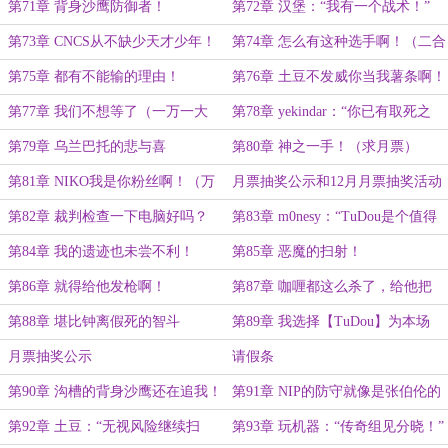
第71章 背身沙鹰防御者！
第72章 汉堡：“我有一个战术！”
第73章 CNCS从不缺少天才少年！
第74章 怎么有这种选手啊！（二合
（求月票）
一万字）
第75章 都有不能输的理由！
第76章 土豆不发威你当我薯条啊！
（二合一）
第77章 我们不想等了（一万一大
第78章 yekindar：“你已有取死之
章）
道！”
第79章 乌兰巴托的悲与喜
第80章 神之一手！（求月票）
第81章 NIKO我是你粉丝啊！（万
月票抽奖公示和12月月票抽奖活动
字大章）
第82章 裁判检查一下电脑好吗？
第83章 m0nesy：“TuDou是个值得
称赞的对手！”（万字大章）
第84章 我的遗迹也未尝不利！
第85章 恶魔的扫射！
第86章 就得给他发枪啊！
第87章 咖喱都这么杀了，给他把
AK怎样我都不敢想！（万字大章）
第88章 堪比钟离假死的智斗
第89章 我选择【TuDou】为本场
【悲情英雄】！
月票抽奖公示
请假条
第90章 沟槽的背身沙鹰还在追我！
第91章 NIP的防守就像是张伯伦的
厕纸一样
第92章 土豆：“无视风险继续扫
第93章 玩机器：“传奇组见分晓！”