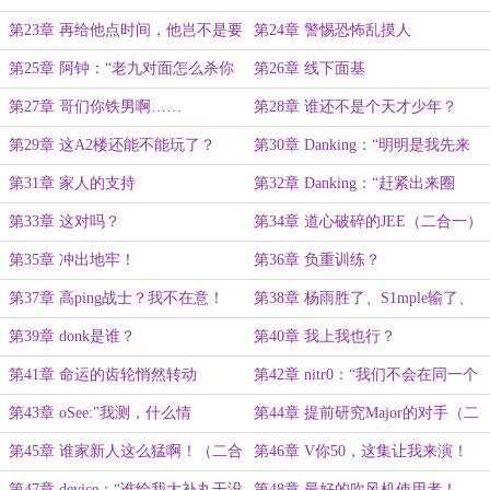
第23章 再给他点时间，他岂不是要
第24章 警惕恐怖乱摸人
拿TOP1？
第25章 阿钟：“老九对面怎么杀你
第26章 线下面基
比杀鸡还快啊！”
第27章 哥们你铁男啊……
第28章 谁还不是个天才少年？
第29章 这A2楼还能不能玩了？
第30章 Danking：“明明是我先来
（二合一）
的！”
第31章 家人的支持
第32章 Danking：“赶紧出来圈
米！”
第33章 这对吗？
第34章 道心破碎的JEE（二合一）
第35章 冲出地牢！
第36章 负重训练？
第37章 高ping战士？我不在意！
第38章 杨雨胜了、S1mple输了、
NIKO睡不着了（二合一）
第39章 donk是谁？
第40章 我上我也行？
第41章 命运的齿轮悄然转动
第42章 nitr0：“我们不会在同一个
地方跌倒两次！”
第43章 oSee:"我测，什么情
第44章 提前研究Major的对手（二
况？"（万字）
合一）
第45章 谁家新人这么猛啊！（二合
第46章 V你50，这集让我来演！
一）
第47章 device：“谁给我大补丸干没
第48章 最好的吹风机使用者！