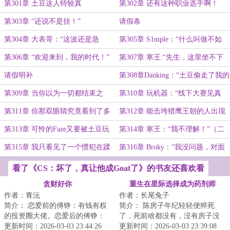
第301章 土豆这人特较真
第302章 还有这种职业选手啊！
第303章 “还说不是挂！”
请假条
第304章 大表哥：“这波还是急
第305章 S1mple：“什么叫做不如
了！”
NIKO？？”
第306章 “欢迎来到，我的时代！”
第307章 寒王:“先生，这里坐不下
那么多人！”
请假明补
第308章Danking：“土豆偷走了我的
人生！”
第309章 当你以为一切都结束之
第310章 玩机器：“线下大赛见真
时……
章！”
第311章 你那双眼睛究竟看到了多
第312章 能击垮猎鹰王朝的人出现
远的未来！（月末求票~）
了？
第313章 可怜的Faze又要被土豆玩
第314章 寒王：“我不理解！”（二
弄于股掌之中了
合一）
第315章 我只看见了一个惯犯在蹂
第316章 Broky：“我没问题，对面
躏Faze
有问题！”
看了《CS：坏了，真让他成Goat了》的书友还喜欢看
贪财好你
重生在星际选择成为药剂师
作者：青沅
作者：长尾兔子
简介： 恋爱前的傅铮：有钱有权
简介： 陈房子年纪轻轻便猝死
的投资圈大佬。恋爱后的傅铮：
了，死前啥都没有，没有房子没
怒撒千金只为博心上人开心。
更新时间：2026-03-03 23:44:26
有存款没有恋人，浑身散发着满
更新时间：2026-03-03 23:39:08