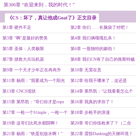
第306章 “欢迎来到，我的时代！”
《CS：坏了，真让他成Goat了》正文目录
第1章 硬件不足
第2章 你们……长脑袋了对吧！
第3章 “啊”是最好的赞美
第4章 我们俩嘎嘎乱杀！
第5章 圣体：人类极限
第6章 一股独特的媚劲！
第7章 拯救大兵玩机器
第8章 我们CN有了自己的推斯特贼
贼！
第9章 一个天才少年正在冉冉升
第10章 无需在意
起？
第11章 杨雨：“我要成为一个阳光
第12章 给我干哪来了，这还是
的选手！”
CSGO吗？
第13章 CNCS现状
第14章 莱昂凯：“让我看看怎么个
事！”（二合一）
第15章 莱昂凯：“哥们你才是ropz
第16章 我真的求你了！
啊！”（二合一）
第17章 一枪一个S1mple，一枪一个
第18章 步枪手的浪漫
载物！
第19章 这哥们比死水都阴啊！
第20章 哥们你练枪来了？（二合
一）
第21章 杨雨：“铁蛋别放水啊！”
第22章 震惊Danking的天梯环境！