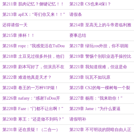
不简单（一万一大章）
的吗？
第211章 肌肉记忆？侧键记忆！！
第212章 CS也来4保1？
第213章 apEX：“哥们你又来！！”
请假条
还得请假一天
第214章 至高无上的斗帝君临利雅
得！（二合一）
第215章 捧杯！！
赛事总结
第216章 ropz：“我感觉活在TuDou
第217章 绿玩cos外挂，你不胡闹
的阴影之中！”
嘛！
第218章 土豆见过很多外挂，他们
第219章 警惕个别职业选手操控比
都说土豆参数大
赛！
第220章 剧本写好了，但演员不在
第221章 我知道很难，但这是命
状态
令！
第222章 难道他真是天才？
第223章 玩瓦不如玩原
第224章 卷王的一万种VIP烟！
第225章 CS2的每一棵树每一个裂
缝都有它的作用！
第226章 nafany：“感谢TuDou开
第227章 杨雨：“我来助你！”
源！”
第228章 Faze：“门都不让出啊！”
第229章 Jame：“为什么要逼
我！”（二合一大章）
第230章 寒王：“还是做不到吗？”
请假明补
第231章 还在质疑！（二合一）
第232章 不可明说的阴暗自由人正