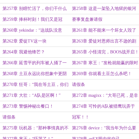
狱！”
第257章 别瞎忙活了，你们干什么
第258章 这是一架坠入地狱的银河
我都懂
战舰！（二合一）
第259章 捧杯时刻！我们又是冠
赛事复盘兼请假
军！
第260章 yekindar：“这战队没意
第261章 能不能来一个坏女人毁了
思。”
猎鹰王朝啊！
第262章 爱徒TV这一块
第263章 爱徒对恩师出言不逊的剧
情对我冲击力太大了！
第264章 我避他锋芒？
第265章 小怪清完，BOOS战开启！
第266章 延雪平的列车被人捅了一
第267章 寒王：“发枪就能赢的限时
刀
活动回归了！”
第268章 土豆永远比你想象中更阴
第269章 你就看土豆怎么杀吧！
暗
第270章 狂哥：“我在等土豆，你们
请假条
在等什么？”
第271章 大壮：“A队是区啊！”
第272章 magixx：“大哥已死，是非
对错我无心解释！”
第273章 警惕神秘出餐口！
第274章 可怜的A队被猎鹰玩弄于
股掌之中
请假条
冠军！！
第275章 玩机器：“那种事情真的不
第276章 device：“我当年为什么要
要啊！！”
去NIP？”
第277章 寒王：“吓哭了！”
第278章 apEX眼中的自己