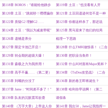
第118章 BOROS：“谁能给他静步
第119章 土豆：“也没看有人开
键安上去？”
啊！”
第120章 土豆：“跳就秒！嘿嘿骗你
第121章 土豆回遗迹何尝不是一种
的，不跳也秒！”
回家？
第122章 质疑G2 理解G2……
第123章 你都这样杀了，那还说
啥……
第124章 土豆：“我以为减速带呢”
第125章 黑马迎来了他们的结局
第126章 遗憾是养分
梳理一下思路
第127章 限定卡池已开启！
第128章 什么TM叫做惊喜！（二合
一）
第129章 转会期的超级大爆！
第130章 把职业当鱼炸！
第131章 森载之力为我所用！
第132章 什么叫对面有Major奖杯？
第133章 高手不赢……（第二更）
第134章 《TuDou攻坚战》（二合
一）
第135章 到嘴的分没了
第136章 新的卷王即将诞生？
第137章 Jame：“时间差不多了！”
第138章 哈利你早说啊！（第二
更）
第139章 队友的沉默震耳欲聋
请假条
第140章 （万字大章）上帝这人你
第141章 我出50，Jame让我指挥一