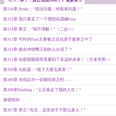
《CS：坏了，真让他成Goat了》最新章节
第316章 Broky：“我没问题，对面有问题！”
第315章 我只看见了一个惯犯在蹂躏Faze
第314章 寒王：“我不理解！”（二合一）
第313章 可怜的Faze又要被土豆玩弄于股掌之中了
第312章 能击垮猎鹰王朝的人出现了？
第311章 你那双眼睛究竟看到了多远的未来！（月末求票~）
第310章 玩机器：“线下大赛见真章！”
第309章 当你以为一切都结束之时……
第308章Danking：“土豆偷走了我的人生！”
请假明补
第307章 寒王:“先生，这里坐不下那么多人！”