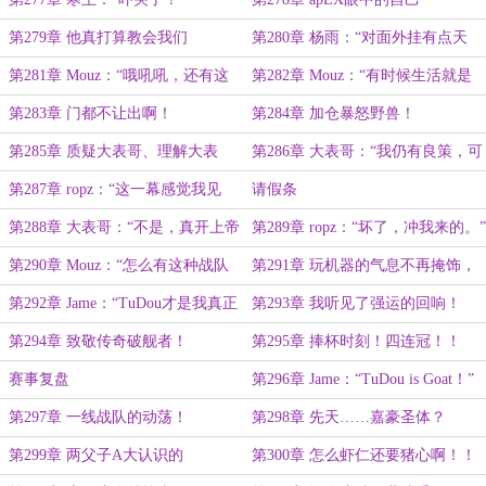
第279章 他真打算教会我们
第280章 杨雨：“对面外挂有点天
赋！”
第281章 Mouz：“哦吼吼，还有这
第282章 Mouz：“有时候生活就是
种选手啊！”
这样。”
第283章 门都不让出啊！
第284章 加仓暴怒野兽！
第285章 质疑大表哥、理解大表
第286章 大表哥：“我仍有良策，可
哥、成为大表哥！
破猎鹰！”
第287章 ropz：“这一幕感觉我见
请假条
过。”
第288章 大表哥：“不是，真开上帝
第289章 ropz：“坏了，冲我来的。”
视角了？”
第290章 Mouz：“怎么有这种战队
第291章 玩机器的气息不再掩饰，
啊！”
恋老癖巅峰！
第292章 Jame：“TuDou才是我真正
第293章 我听见了强运的回响！
的底牌！”
（7K求月票喵~）
第294章 致敬传奇破舰者！
第295章 捧杯时刻！四连冠！！
赛事复盘
第296章 Jame：“TuDou is Goat！”
第297章 一线战队的动荡！
第298章 先天……嘉豪圣体？
第299章 两父子A大认识的
第300章 怎么虾仁还要猪心啊！！