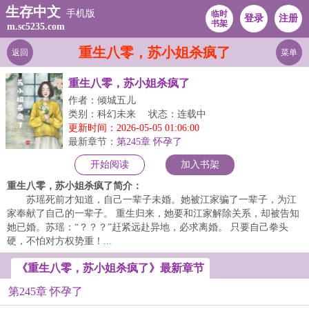
生存中文
手机版
临时
登录
注册
书架
m.sc5235.com
重生八零，苏小姐杀疯了
返回
菜单
重生八零，苏小姐杀疯了
作者：倾城五儿
类别：科幻未来
状态：连载中
更新时间：2026-05-05 01:06:00
最新章节：
第245章 怀孕了
开始阅读
加入书架
重生八零，苏小姐杀疯了简介：
苏瑶死前才知道，自己一辈子未婚。她被江家骗了一辈子，为江
家奉献了自己的一辈子。 重生归来，她要和江家解除关系，却被告知
她已婚。苏瑶：“？？？”赶紧远赴异地，必求离婚。 只要自己拳头
硬，不怕对方权势重！...
《重生八零，苏小姐杀疯了》最新章节
第245章 怀孕了