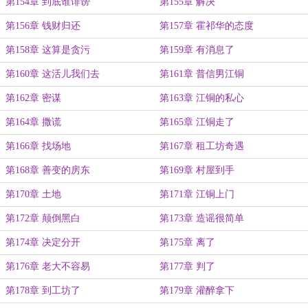
第154章 到底谁诽谤
第155章 解决
第156章 钱财归还
第157章 霍祁华的态度
第158章 这算是贪污
第159章 有消息了
第160章 这活儿我们去
第161章 普信男江铜
第162章 密谋
第163章 江铜的私心
第164章 撒谎
第165章 江铜走了
第166章 找场地
第167章 租工坊奇遇
第168章 善变的房东
第169章 村屋到手
第170章 土地
第171章 江铜上门
第172章 颠倒黑白
第173章 造谣很简单
第174章 决定分开
第175章 离了
第176章 老大不容易
第177章 判了
第178章 到工坊了
第179章 灌醉拿下