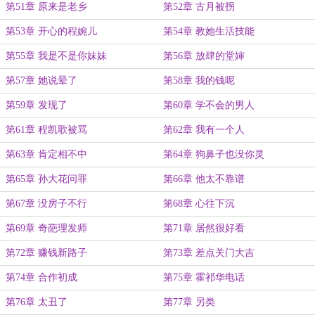
第51章 原来是老乡
第52章 古月被拐
第53章 开心的程婉儿
第54章 教她生活技能
第55章 我是不是你妹妹
第56章 放肆的堂婶
第57章 她说晕了
第58章 我的钱呢
第59章 发现了
第60章 学不会的男人
第61章 程凯歌被骂
第62章 我有一个人
第63章 肯定相不中
第64章 狗鼻子也没你灵
第65章 孙大花问罪
第66章 他太不靠谱
第67章 没房子不行
第68章 心往下沉
第69章 奇葩理发师
第71章 居然很好看
第72章 赚钱新路子
第73章 差点关门大吉
第74章 合作初成
第75章 霍祁华电话
第76章 太丑了
第77章 另类