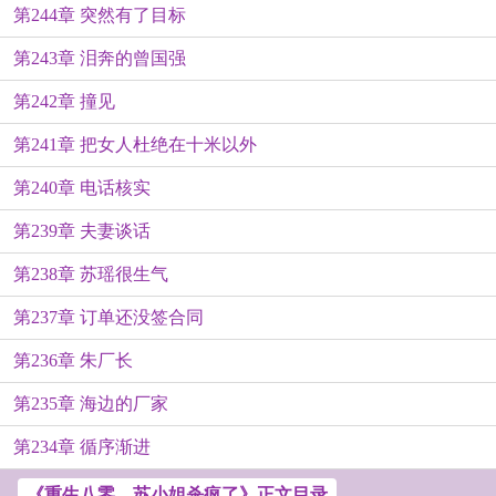
第244章 突然有了目标
第243章 泪奔的曾国强
第242章 撞见
第241章 把女人杜绝在十米以外
第240章 电话核实
第239章 夫妻谈话
第238章 苏瑶很生气
第237章 订单还没签合同
第236章 朱厂长
第235章 海边的厂家
第234章 循序渐进
《重生八零，苏小姐杀疯了》正文目录