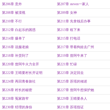
第206章 意外
第207章 steven一家人
第208章 被漠视
第209章 女神
第210章 不行
第211章 先拿钱后办事
第212章 白起乐的困惑
第213章 租下来
第214章 爆单了
第215章 打电话
第216章 说服老娘
第217章 带着狗娃去广州
第218章 补货到了
第219章 曾阿牛来了
第220章 曾阿牛火力全开
第221章 忙碌
第222章 王晴要村长开证明
第223章 决定回去
第224章 再回青春旅社
第225章 苏瑶的倾述
第226章 村长的秘密
第227章 曾阿牛想保护她
第228章 冤家路窄
第229章 王晴要杀人
第230章 经理的身份
第231章 苏瑶指证