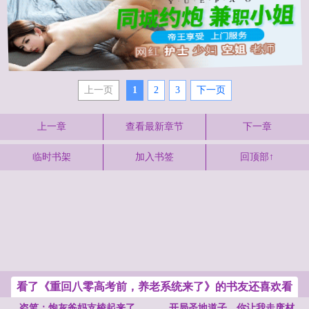
上一页
1
2
3
下一页
上一章
查看最新章节
下一章
临时书架
加入书签
回顶部↑
看了《重回八零高考前，养老系统来了》的书友还喜欢看
盗笔：炮灰爸妈支棱起来了
开局圣地道子，你让我走废材