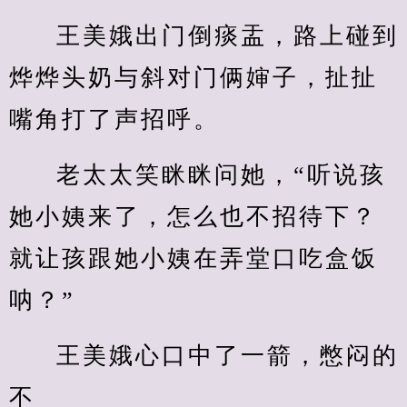
王美娥出门倒痰盂，路上碰到
烨烨头奶与斜对门俩婶子，扯扯
嘴角打了声招呼。
老太太笑眯眯问她，“听说孩
她小姨来了，怎么也不招待下？
就让孩跟她小姨在弄堂口吃盒饭
呐？”
王美娥心口中了一箭，憋闷的
不