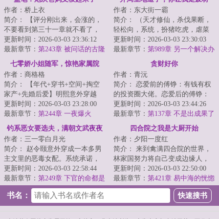
作者：桥上衣
作者：东大街一霸
流？
简介： 【评分刚出来，会涨的，
简介： （天才修仙，杀伐果断，
不要看到第三十一章就不看了，
轻松向，系统，扮猪吃虎，虐菜
接着看下去，是铺垫不是无厘
更新时间：2026-03-03 23:36:12
圣手，炸鱼天尊，多女）\n穿越仙
更新时间：2026-03-03 23:30:03
头！
最新章节：
第243章 被问话的古隆
侠...
最新章节：
第989章 另一个解决办
老太太
法
七零娇小姐随军，惊艳家属院
贪财好你
作者：商格格
作者：青沅
简介： 【年代+穿书+空间+掏空
简介： 恋爱前的傅铮：有钱有权
家产+先婚后爱】明熙意外穿越
的投资圈大佬。恋爱后的傅铮：
了，成了年代文里肤白貌美，明
更新时间：2026-03-03 23:28:00
怒撒千金只为博心上人开心。
更新时间：2026-03-03 23:44:26
艳动...
最新章节：
第244章 一夜爆火
最新章节：
第137章 不是出成果了
吗
钓系恶女要选夫，满朝文武夜夜
四合院之我是大厨开始
作者：三一零白月光
作者：夕阳一度红
缠
简介： 赵令颐意外穿成一本多男
简介： 来到禽满四合院的世界，
主文里的恶毒女配。系统承诺，
林家国努力将自己变成边缘人，
只要走完剧情，就送她回现代，
更新时间：2026-03-03 22:58:44
过好自己的小日子就行。
更新时间：2026-03-03 22:50:00
附赠奖...
最新章节：
第249章 下官的命都是
<...
最新章节：
第421章 易中海的恍惚
殿下的
书名：