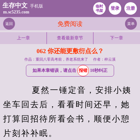
生存中文
手机版
临时
登录
注册
书架
m.sc5235.com
免费阅读
返回
菜单
上一章
查看最新章节
下一章
062 你还能更敷衍点么？
作品：重回八零高考前，养老系统来了
作者：梓云溪
如果本章错误，请点击
报错
10秒纠正
    夏然一锤定音，安排小姨
坐车回去后，看看时间还早，她
打算回招待所看会书，顺便小憩
片刻补补眠。