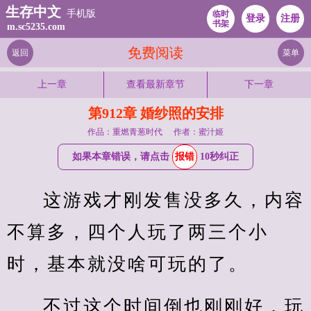
生存中文
手机版
临时
登录
注册
书架
m.sc5235.com
免费阅读
返回
菜单
上一章
查看最新章节
下一章
第912章 婚纱照的安排
作品：重燃青葱时代
作者：蜜汁姬
如果本章错误，请点击
报错
10秒纠正
这游戏才刚发售没多久，内容
不算多，四个人玩了两三个小
时，基本就没啥可玩的了。
不过这个时间倒也刚刚好，玩