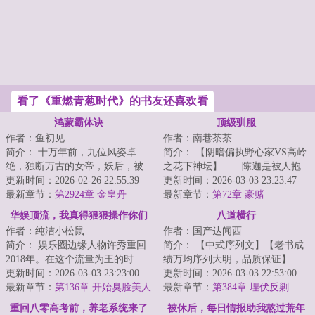
看了《重燃青葱时代》的书友还喜欢看
鸿蒙霸体诀
顶级驯服
作者：鱼初见
作者：南巷茶茶
简介： 十万年前，九位风姿卓
简介： 【阴暗偏执野心家VS高岭
绝，独断万古的女帝，妖后，被
之花下神坛】……陈迦是被人抱
封印于鸿蒙金塔之中。
更新时间：2026-02-26 22:55:39
错的真千金。
更新时间：2026-03-03 23:23:47
最新章节：
第2924章 金皇丹
最新章节：
第72章 豪赌
...
华娱顶流，我真得狠狠操作你们
八道横行
作者：纯洁小松鼠
作者：国产达闻西
了
简介： 娱乐圈边缘人物许秀重回
简介： 【中式序列文】【老书成
2018年。在这个流量为王的时
绩万均序列大明，品质保证】
代，四大三小如日中天，大花与
更新时间：2026-03-03 23:23:00
更新时间：2026-03-03 22:53:00
小花...
最新章节：
第136章 开始臭脸美人
地有东南...
最新章节：
第384章 埋伏反剿
养成计划（补更求月票求订阅）
重回八零高考前，养老系统来了
被休后，每日情报助我熬过荒年