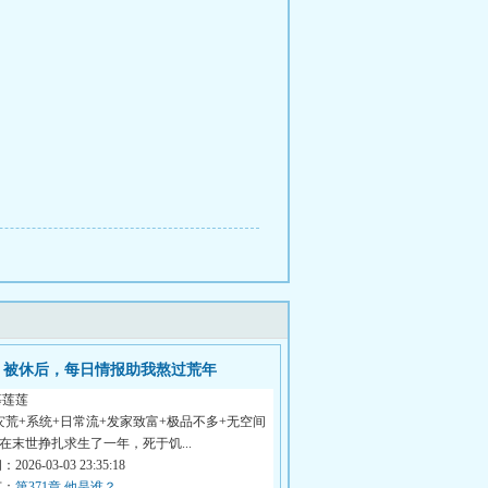
被休后，每日情报助我熬过荒年
慕莲莲
灾荒+系统+日常流+发家致富+极品不多+无空间
槿在末世挣扎求生了一年，死于饥...
026-03-03 23:35:18
节：
第371章 他是谁？