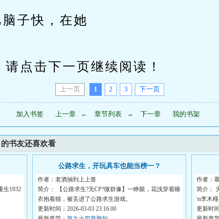
比脑子快，在她
请点击下一页继续阅读！
上一页
1
2
3
下一页
加入书签
上一章
←
章节列表
→
下一章
我的书架
》的书友还喜欢看
公路求生，开玩具车也能当榜一？
作者：老酒抽到上上签
作者：
1932
简介： 【公路求生?无CP?微群像】一睁眼，花浅穿着睡
简介： 
衣抱着猫，被丢进了公路求生游戏。
\n李木
更新时间：2026-03-03 23:16:00
更新时间：2
最新章节：
第九十四章预知
最新章