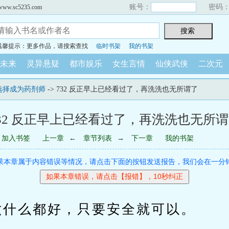
账号：
密码
sc5235.com
温馨提示：更多作品，请搜索查找
临时书架
我的书架
未来
灵异悬疑
都市娱乐
女生言情
仙侠武侠
二次元
选择成为药剂师
-> 732 反正早上已经看过了，再洗洗也无所谓了
32 反正早上已经看过了，再洗洗也无所
加入书签
上一章
←
章节列表
→
下一章
我的书架
果本章属于内容错误等情况，请点击下面的按钮发送报告，我们会在一分
么都好，只要安全就可以。