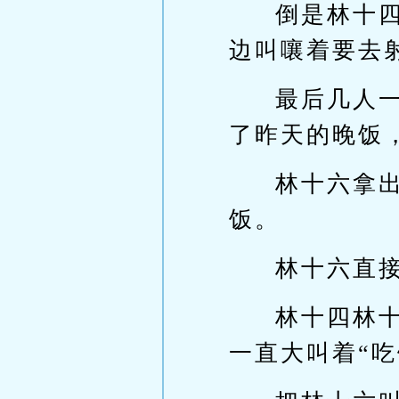
倒是林十
边叫嚷着要去
最后几人
了昨天的晚饭
林十六拿
饭。
林十六直
林十四林
一直大叫着“吃