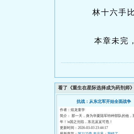
林十六手
本章未完，
看了《重生在星际选择成为药剂师
抗战：从东北军开始全面战争
作者：炫龙童学
简介： 那一天，身为华夏陆军特种部队的他，重生
年！\n国之沦陷，东北岌岌可危！
更新时间：2026-03-03 23:44:17
最新章节：
第2125章 老北风：我错了