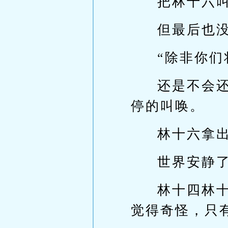
把林十六
但最后也
“除非你们
还是不会
停的叫唤。
林十六拿
世界安静
林十四林
觉得奇怪，只