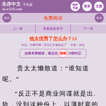
生存中文
手机版
临时
登录
注册
书架
m.sc5235.com
免费阅读
返回
菜单
上一章
查看最新章节
下一章
他太优秀了怎么办？13
作品：牛啊牛啊！男主们又被抢走了
作者：岁也
如果本章错误，请点击
报错
10秒纠正
 贵太太懒散道：“谁知道
呢。”
“反正不是商业间谍就是出.
轨，没到这种份上，以薄时宴的