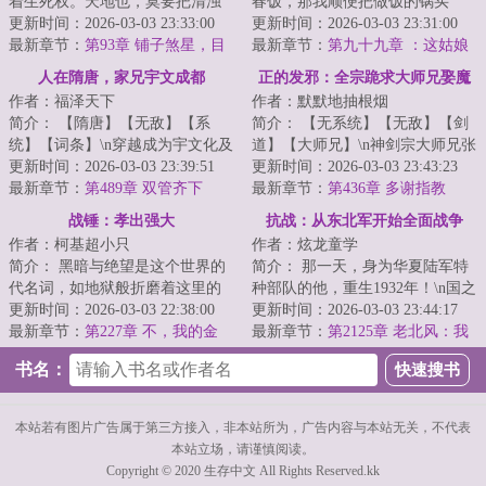
着生死权。天地也，莫要把清浊
春饭，那我顺便把做饭的锅买
分辨，咱也趁乱成个仙！
更新时间：2026-03-03 23:33:00
了，不过分吧？
更新时间：2026-03-03 23:31:00
<...
最新章节：
第93章 铺子煞星，目
最新章节：
第九十九章 ：这姑娘
标通宝月中拍卖会
...
老板估计把她忘了
人在隋唐，家兄宇文成都
正的发邪：全宗跪求大师兄娶魔
作者：福泽天下
作者：默默地抽根烟
女
简介： 【隋唐】【无敌】【系
简介： 【无系统】【无敌】【剑
统】【词条】\n穿越成为宇文化及
道】【大师兄】\n神剑宗大师兄张
第三子，宇文成都的弟弟宇文成
更新时间：2026-03-03 23:39:51
青锋，九年前惨遭魔女暗算，痛
更新时间：2026-03-03 23:43:23
惠。...
最新章节：
第489章 双管齐下
失...
最新章节：
第436章 多谢指教
战锤：孝出强大
抗战：从东北军开始全面战争
作者：柯基超小只
作者：炫龙童学
简介： 黑暗与绝望是这个世界的
简介： 那一天，身为华夏陆军特
代名词，如地狱般折磨着这里的
种部队的他，重生1932年！\n国之
每一个生命，但这一次，命运却
更新时间：2026-03-03 22:38:00
沦陷，东北岌岌可危！
更新时间：2026-03-03 23:44:17
开了个...
最新章节：
第227章 不，我的金
最新章节：
第2125章 老北风：我
子！
错了
书名：
本站若有图片广告属于第三方接入，非本站所为，广告内容与本站无关，不代表
本站立场，请谨慎阅读。
Copyright © 2020 生存中文 All Rights Reserved.kk