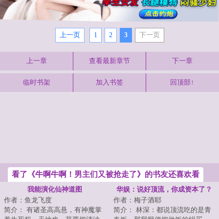
上一页
1
2
3
下一页
上一章
查看最新章节
下一章
临时书架
加入书签
回顶部↑
看了《牛啊牛啊！男主们又被抢走了》的书友还喜欢看
我能演化仙神道图
华娱：说好顶流，你成资本了？
作者：鱼龙飞度
作者：梅子酒耶
简介： 有诸圣高高悬，有神魔掌
简介： 林深：都说顶流吃的是青