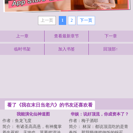
上一页
1
2
下一页
上一章
查看最新章节
下一章
临时书架
加入书签
回顶部↑
看了《我在末日当老六》的书友还喜欢看
我能演化仙神道图
华娱：说好顶流，你成资本了？
作者：鱼龙飞度
作者：梅子酒耶
简介： 有诸圣高高悬，有神魔掌
简介： 林深：都说顶流吃的是青
着生死权。天地也，莫要把清浊
春饭，那我顺便把做饭的锅买