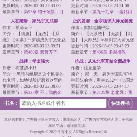
分辨，咱也趁乱成个仙！
更新时间：2026-03-03 23:33:00
了，不过分吧？
更新时间：2026-03-03 23:31:00
<...
最新章节：
第93章 铺子煞星，目
最新章节：
第九十九章 ：这姑娘
标通宝月中拍卖会
...
老板估计把她忘了
人在隋唐，家兄宇文成都
正的发邪：全宗跪求大师兄娶魔
作者：福泽天下
作者：默默地抽根烟
女
简介： 【隋唐】【无敌】【系
简介： 【无系统】【无敌】【剑
统】【词条】\n穿越成为宇文化及
道】【大师兄】\n神剑宗大师兄张
第三子，宇文成都的弟弟宇文成
更新时间：2026-03-03 23:39:51
青锋，九年前惨遭魔女暗算，痛
更新时间：2026-03-03 23:43:23
惠。...
最新章节：
第489章 双管齐下
失...
最新章节：
第436章 多谢指教
战锤：孝出强大
抗战：从东北军开始全面战争
作者：柯基超小只
作者：炫龙童学
简介： 黑暗与绝望是这个世界的
简介： 那一天，身为华夏陆军特
代名词，如地狱般折磨着这里的
种部队的他，重生1932年！\n国之
每一个生命，但这一次，命运却
更新时间：2026-03-03 22:38:00
沦陷，东北岌岌可危！
更新时间：2026-03-03 23:44:17
开了个...
最新章节：
第227章 不，我的金
最新章节：
第2125章 老北风：我
子！
错了
书名：
本站若有图片广告属于第三方接入，非本站所为，广告内容与本站无关，不代表
本站立场，请谨慎阅读。
Copyright © 2020 生存中文 All Rights Reserved.kk