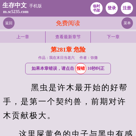
生存中文
手机版
临时
登录
注册
书架
m.sc5235.com
免费阅读
返回
菜单
上一章
查看最新章节
下一章
第281章 危险
作品：我在末日当老六
作者：弥撒
如果本章错误，请点击
报错
10秒纠正
    黑虫是许木最开始的好帮
手，是第一个契约兽，前期对许
木贡献极大。
这里屎黄色的虫子与黑虫有感