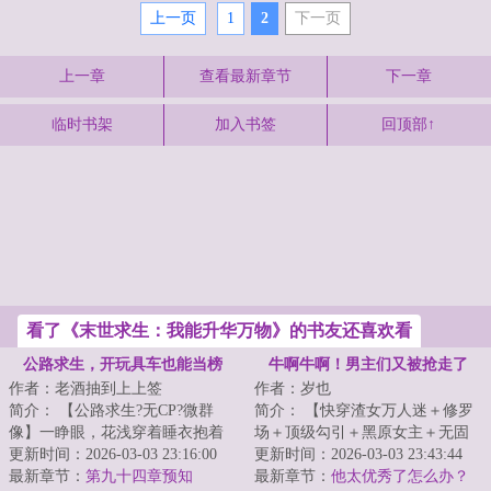
上一页
1
2
下一页
上一章
查看最新章节
下一章
临时书架
加入书签
回顶部↑
看了《末世求生：我能升华万物》的书友还喜欢看
公路求生，开玩具车也能当榜
牛啊牛啊！男主们又被抢走了
作者：老酒抽到上上签
作者：岁也
一？
简介： 【公路求生?无CP?微群
简介： 【快穿渣女万人迷＋修罗
像】一睁眼，花浅穿着睡衣抱着
场＋顶级勾引＋黑原女主＋无固
猫，被丢进了公路求生游戏。
更新时间：2026-03-03 23:16:00
定cp】\n桑雪是一个坏女人，死
更新时间：2026-03-03 23:43:44
最新章节：
第九十四章预知
后...
最新章节：
他太优秀了怎么办？