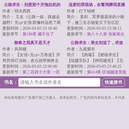
13
公路求生：别惹那个开拖拉机的
连麦犯罪现场，全警局蹲我直播
作者：弱水西西
作者：灯下锦鲤
间
简介： 又名《公路一姐，路越走
简介： 姜炽，冥界最嚣张的小殿
越野》无cp/女强/群像柯远死了两
下，被三生石碰瓷欠下百亿巨
次，重生两次，第三次被拉进了...
更新时间：2026-03-03 23:18:40
债，惨遭冥王老爹踹去人间。
更新时间：2026-03-03 23:38:11
最新章节：
第196章 藏不住了
...
最新章节：
第八十八章 张家再次
伟大~
御兽之我真不是天才
公路求生：美女别追了，求放
作者：风和穗
作者：九尾紫衣
过！
简介： 【女强+无cp+万兽迷】开
简介： 【跑毒】【硬核求生】
局穷得叮当响，差点就带御兽去
【组建车队】【种田建造】【无
吃土。好在半道觉醒，面板诞
更新时间：2026-03-03 22:06:00
系统】【设定严谨】\n
更新时间：2026-03-03 23:40:25
生。...
最新章节：
第二百四十六章 一区
最新章节：
第414章 区域频道里面
天骄
的骂战
书名：
本站若有图片广告属于第三方接入，非本站所为，广告内容与本站无关，不代表
.
本站立场，请谨慎阅读。
Copyright © 2020 生存中文 All Rights Reserved.kk
SiteMap