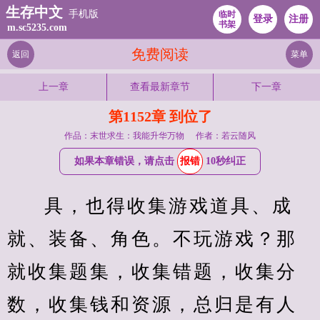
生存中文
手机版
临时
登录
注册
书架
m.sc5235.com
免费阅读
返回
菜单
上一章
查看最新章节
下一章
第1152章 到位了
作品：末世求生：我能升华万物
作者：若云随风
如果本章错误，请点击
报错
10秒纠正
具，也得收集游戏道具、成
就、装备、角色。不玩游戏？那
就收集题集，收集错题，收集分
数，收集钱和资源，总归是有人