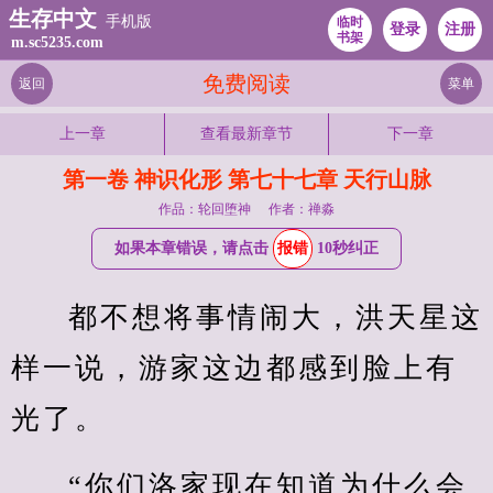
生存中文
手机版
临时
登录
注册
书架
m.sc5235.com
免费阅读
返回
菜单
上一章
查看最新章节
下一章
第一卷 神识化形 第七十七章 天行山脉
作品：轮回堕神
作者：禅淼
如果本章错误，请点击
报错
10秒纠正
都不想将事情闹大，洪天星这
样一说，游家这边都感到脸上有
光了。
“你们洛家现在知道为什么会