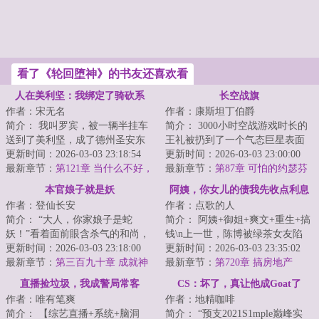
看了《轮回堕神》的书友还喜欢看
人在美利坚：我绑定了骑砍系
长空战旗
作者：宋无名
作者：康斯坦丁伯爵
统？
简介： 我叫罗宾，被一辆半挂车
简介： 3000小时空战游戏时长的
送到了美利坚，成了德州圣安东
王礼被扔到了一个气态巨星表面
尼奥警局下的一名实习警员，还
更新时间：2026-03-03 23:18:54
的世界，这是个所有人都生活在
更新时间：2026-03-03 23:00:00
被绑定...
最新章节：
第121章 当什么不好，
飞...
最新章节：
第87章 可怕的约瑟芬
他妈当舔狗？
（求月票）
本官娘子就是妖
阿姨，你女儿的债我先收点利息
作者：登仙长安
作者：点歌的人
简介： “大人，你家娘子是蛇
简介： 阿姨+御姐+爽文+重生+搞
妖！”看着面前眼含杀气的和尚，
钱\n上一世，陈博被绿茶女友陷
许仙面不改色地下达两个命令，
更新时间：2026-03-03 23:18:00
害，以强奸犯罪名锒铛入狱。<...
更新时间：2026-03-03 23:35:02
妖僧诽...
最新章节：
第三百九十章 成就神
最新章节：
第720章 搞房地产
仙，普贤破防
直播捡垃圾，我成警局常客
CS：坏了，真让他成Goat了
作者：唯有笔爽
作者：地精咖啡
简介： 【综艺直播+系统+脑洞
简介： “预支2021S1mple巅峰实