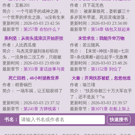
作者：五栋201
作者：月下花无色
富
简介： 一个弓箭手的成神之路，
简介： 被家暴致死，姜昕媛三十
一个世界的求生之路。\n没有生来
多岁英年早逝。死后灵魂游荡，
的无敌，只有在挣扎中的成长。
更新时间：2026-03-03 23:42:56
她才知道自己短暂而痛苦的一
更新时间：2026-03-03 23:34:00
<...
最新章节：
第257章 在怕什么？
生，只是...
最新章节：
第54章 钱包又鼓起来
了
美利坚：从街头流浪汉开始肝技
末世求生：我能升华万物
作者：人比西瓜瘦
作者：若云随风
能
简介： 马杰克穿越到洛杉矶街
简介： 【末世+神技+异能+七宗
头，一没身份二没工作，只能被
罪+杀伐果断+超位起手+无敌爽
迫成为一名拾荒者。
更新时间：2026-03-03 23:09:00
文】。\n?轻轻敲醒沉睡的心灵...
更新时间：2026-03-03 23:48:26
最新章节：
第351章 童话故事与黄
最新章节：
第1152章 到位了
毛辣妹
死亡回档，48小时拯救世界
大秦：开局扶苏被贬，忽悠他造
作者：稻香锅巴
作者：瑜兰瑾
反
简介： 一场车祸，让王聪获得了
简介： “扶苏你都三十万大军在手
了，还不造反？”\n
“死亡回档”的能力！?\n正当他
更新时间：2026-03-03 23:37:32
更新时间：2026-03-03 23:39:57
准...
最新章节：
第241章 方牌线索！
“等秦始皇死...
最新章节：
第1071章 在船上加上
火炮口！
书名：