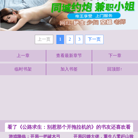
上一页
1
2
3
下一页
上一章
查看最新章节
下一章
临时书架
加入书签
回顶部↑
看了《公路求生：别惹那个开拖拉机的》的书友还喜欢看
游戏降临：开局一把破木弓
开局闪婚大佬，重生八零赶山致