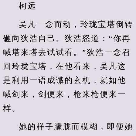
柯远
吴凡一念而动，玲珑宝塔倒转
砸向狄浩自己。狄浩怒道：“你再
喊塔来塔去试试看。”狄浩一念召
回玲珑宝塔，在他看来，吴凡这
是利用一语成谶的玄机，就如他
喊剑来，剑便来，枪来枪便来一
样。
她的样子朦胧而模糊，即便她