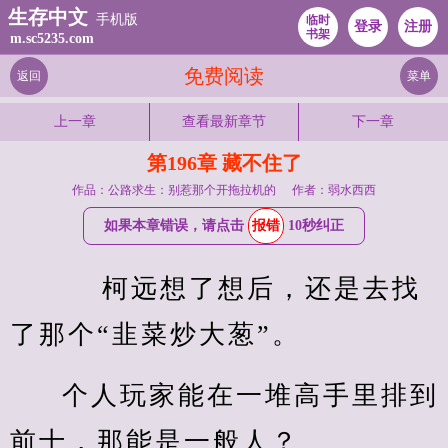
生存中文
手机版
临时
登录
注册
书架
m.sc5235.com
免费阅读
返回
菜单
上一章
查看最新章节
下一章
第196章 藏不住了
作品：公路求生：别惹那个开拖拉机的
作者：弱水西西
如果本章错误，请点击
报错
10秒纠正
    柯远想了想后，还是去找
了那个“韭菜炒大葱”。
个人玩家能在一堆高手里排到
前十，那能是一般人？