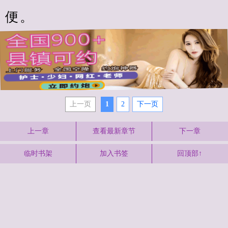
便。
上一页
1
2
下一页
上一章
查看最新章节
下一章
临时书架
加入书签
回顶部↑