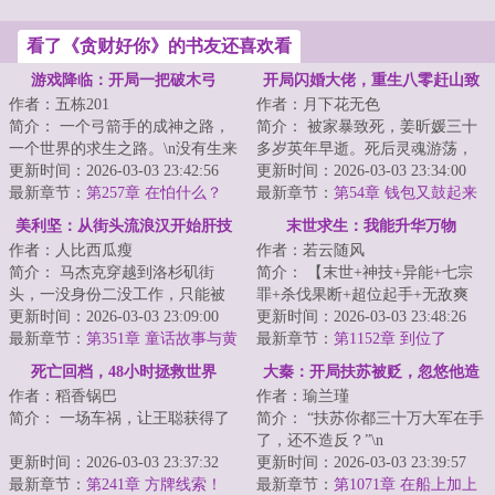
看了《贪财好你》的书友还喜欢看
游戏降临：开局一把破木弓
开局闪婚大佬，重生八零赶山致
作者：五栋201
作者：月下花无色
富
简介： 一个弓箭手的成神之路，
简介： 被家暴致死，姜昕媛三十
一个世界的求生之路。\n没有生来
多岁英年早逝。死后灵魂游荡，
的无敌，只有在挣扎中的成长。
更新时间：2026-03-03 23:42:56
她才知道自己短暂而痛苦的一
更新时间：2026-03-03 23:34:00
<...
最新章节：
第257章 在怕什么？
生，只是...
最新章节：
第54章 钱包又鼓起来
了
美利坚：从街头流浪汉开始肝技
末世求生：我能升华万物
作者：人比西瓜瘦
作者：若云随风
能
简介： 马杰克穿越到洛杉矶街
简介： 【末世+神技+异能+七宗
头，一没身份二没工作，只能被
罪+杀伐果断+超位起手+无敌爽
迫成为一名拾荒者。
更新时间：2026-03-03 23:09:00
文】。\n?轻轻敲醒沉睡的心灵...
更新时间：2026-03-03 23:48:26
最新章节：
第351章 童话故事与黄
最新章节：
第1152章 到位了
毛辣妹
死亡回档，48小时拯救世界
大秦：开局扶苏被贬，忽悠他造
作者：稻香锅巴
作者：瑜兰瑾
反
简介： 一场车祸，让王聪获得了
简介： “扶苏你都三十万大军在手
了，还不造反？”\n
“死亡回档”的能力！?\n正当他
更新时间：2026-03-03 23:37:32
更新时间：2026-03-03 23:39:57
准...
最新章节：
第241章 方牌线索！
“等秦始皇死...
最新章节：
第1071章 在船上加上