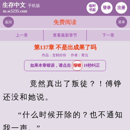
生存中文
手机版
临时
登录
注册
书架
m.sc5235.com
免费阅读
返回
菜单
上一章
查看最新章节
下一章
第137章 不是出成果了吗
作品：贪财好你
作者：青沅
如果本章错误，请点击
报错
10秒纠正
    竟然真出了叛徒？！傅铮
还没和她说。
“什么时候开除的？也不通知
我一声。”