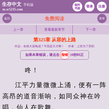
生存中文
手机版
临时
登录
注册
书架
m.sc5235.com
免费阅读
返回
菜单
上一章
查看最新章节
下一章
第325章 从容的上路
作品：命格大器晚成？可我是天才啊！
作者：上班为了辞职
如果本章错误，请点击
报错
10秒纠正
    咚！
江平力量微微上涌，便有一阵
高昂的道音渐响，如同众神在吟
唱，仙人在歌舞。