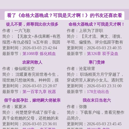
看了《命格大器晚成？可我是天才啊！》的书友还喜欢看
徒儿不要，师尊我比你大很多
命格大器晚成？可我是天才啊！
作者：一六飞歌
作者：上班为了辞职
简介： 【无敌文+杀伐果断+有恩
简介： 【天才流、爽文、谨慎、
报恩+有仇必报】\n五年前，我因
半苟、偏慢热、评分低跟字数有
护妹心切打断了一个大家族公子...
更新时间：2026-03-03 23:42:04
关】\n......\n【命主：江...
更新时间：2026-03-03 23:40:35
最新章节：
第1088章 炼化精血
最新章节：
第326章 双手染血
农家闲散人
寒门贵婢
作者：修仙呢没空
作者：沧鸾琅霄
简介： 沈暖夏卷完前世卷今生，
简介： 职场精英方月宁穿越了，
现世她只想做闲鱼。种种田，摸
穿成穷苦人家的小女儿。遇到荒
摸鱼，不知不觉修个在世仙。
更新时间：2026-03-03 23:28:07
年吃不饱穿不暖，只能赁身进大
更新时间：2026-03-03 23:31:00
最新章节：
第一百零九章 祝愿
户人家...
最新章节：
178主动出击
假千金挺孕肚，嫁绝嗣大佬被亲
我在末日当老六
作者：紫夏沐
作者：弥撒
哭
简介： 何楚楚穿书成了假千金，
简介： 下载客户端，查看完整作
真千金抢她的父母，还抢她的未
品简介。
婚夫，把她送上陌生男人的床，
更新时间：2026-03-03 23:36:01
更新时间：2026-03-03 23:45:45