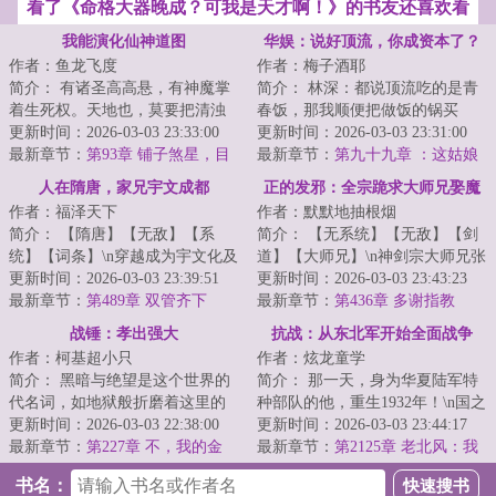
看了《命格大器晚成？可我是天才啊！》的书友还喜欢看
我能演化仙神道图
华娱：说好顶流，你成资本了？
作者：鱼龙飞度
作者：梅子酒耶
简介： 有诸圣高高悬，有神魔掌
简介： 林深：都说顶流吃的是青
着生死权。天地也，莫要把清浊
春饭，那我顺便把做饭的锅买
分辨，咱也趁乱成个仙！
更新时间：2026-03-03 23:33:00
了，不过分吧？
更新时间：2026-03-03 23:31:00
<...
最新章节：
第93章 铺子煞星，目
最新章节：
第九十九章 ：这姑娘
标通宝月中拍卖会
...
老板估计把她忘了
人在隋唐，家兄宇文成都
正的发邪：全宗跪求大师兄娶魔
作者：福泽天下
作者：默默地抽根烟
女
简介： 【隋唐】【无敌】【系
简介： 【无系统】【无敌】【剑
统】【词条】\n穿越成为宇文化及
道】【大师兄】\n神剑宗大师兄张
第三子，宇文成都的弟弟宇文成
更新时间：2026-03-03 23:39:51
青锋，九年前惨遭魔女暗算，痛
更新时间：2026-03-03 23:43:23
惠。...
最新章节：
第489章 双管齐下
失...
最新章节：
第436章 多谢指教
战锤：孝出强大
抗战：从东北军开始全面战争
作者：柯基超小只
作者：炫龙童学
简介： 黑暗与绝望是这个世界的
简介： 那一天，身为华夏陆军特
代名词，如地狱般折磨着这里的
种部队的他，重生1932年！\n国之
每一个生命，但这一次，命运却
更新时间：2026-03-03 22:38:00
沦陷，东北岌岌可危！
更新时间：2026-03-03 23:44:17
开了个...
最新章节：
第227章 不，我的金
最新章节：
第2125章 老北风：我
子！
错了
书名：