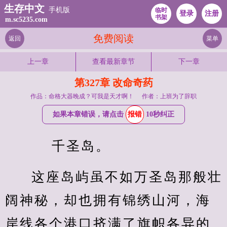
生存中文
手机版
临时
登录
注册
书架
m.sc5235.com
免费阅读
返回
菜单
上一章
查看最新章节
下一章
第327章 改命奇药
作品：命格大器晚成？可我是天才啊！
作者：上班为了辞职
如果本章错误，请点击
报错
10秒纠正
    千圣岛。
这座岛屿虽不如万圣岛那般壮
阔神秘，却也拥有锦绣山河，海
岸线各个港口挤满了旗帜各异的