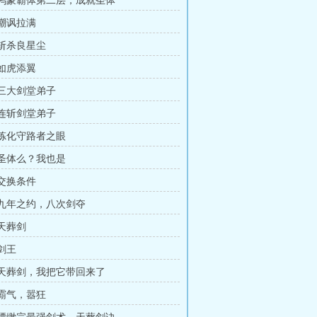
章 鸿蒙霸体第二层，成就圣体
 嘲讽拉满
 斩杀良星尘
 如虎添翼
 三大剑堂弟子
 连斩剑堂弟子
章 炼化守路者之眼
章 圣体么？我也是
 交换条件
章 九年之约，八次剑夺
 天葬剑
 剑王
章 天葬剑，我把它带回来了
 霸气，嚣狂