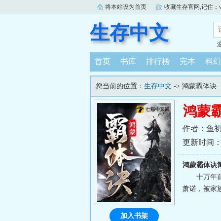
将本站设为首页
收藏生存官网,记住：www.
生存中文
首页
书库
排行榜
完本
科幻
您当前的位置：
生存中文
-> 鸿蒙霸体诀
鸿蒙
作者：鱼
更新时间：202
鸿蒙霸体诀
十万年
萧诺，被家
加入书架