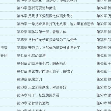
第20章 杀意虽止，但杀心，却愈发冷冽
第21章
第23章 那我可要追加赌注
第24章
第26章 足足杀了涅槃殿七位顶尖天才
第27章
第29章 一拳把金犀兽打飞七八米，这力量有点恐怖
第30章
第32章 霸体决第一层，青铜古体
第33章
第35章 从外门弟子直接晋级为二品弟子
第36章
属浪费
第38章 安静点，不然你的脑袋可要飞走了
第39章
核开始
第41章 七层幻妖塔
第42章
第44章 幻妖塔第七层，瞬杀画面
第45章
第47章 萧诺在此向绝刃剑子，请招了
第48章
第50章 疯魔之刀
第51章
第53章 天罡剑宗到来，对决开始
第54章
第56章 错了，是涅槃殿萧诺
第57章
第59章 公孙情的邀约
第60章