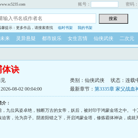
账号：
密码
sc5235.com
温馨提示：更多作品，请搜索查找
临时书架
我的书架
未来
灵异悬疑
都市娱乐
女生言情
仙侠武侠
二次元
霸体诀
初见
类别：仙侠武侠
状态：连载
6-08-02 00:04:00
最新章节：
第3335章 家父战
简介：
前，九位风姿卓绝，独断万古的女帝，妖后，被封印于鸿蒙金塔之中。 十
族迫害，沦为弃子。阴差阳错之下，开启鸿蒙金塔，修炼霸体神诀，成就