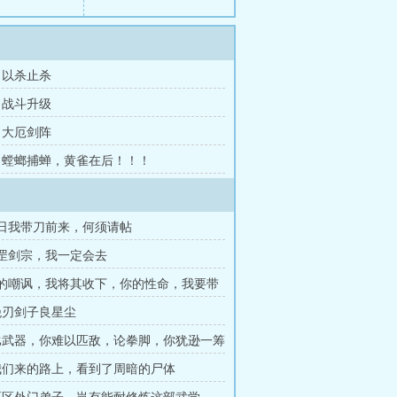
章 以杀止杀
章 战斗升级
章 大厄剑阵
4章 螳螂捕蝉，黄雀在后！！！
今日我带刀前来，何须请帖
天罡剑宗，我一定会去
你的嘲讽，我将其收下，你的性命，我要带
 绝刃剑子良星尘
 比武器，你难以匹敌，论拳脚，你犹逊一筹
 我们来的路上，看到了周暗的尸体