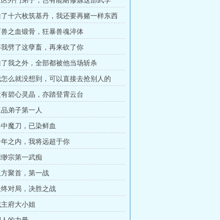
 区区外门弟子，岂有能耐修炼这部武学
 除了十六枚筑基丹，我还要再赌一样东西
 万兽之血锻骨，狂暴兽魂淬体
 等我劈了这孽畜，再来砍了你
 除了我之外，全部都被他当场斩杀
 我怎么就没想到，可以直接去抢别人的
 没有碧心灵晶，亦踏登霄云台
 三品弟子第一人
 手中魔刀，已染鲜血
 一年之内，我将远超于你
 缥缈宗第一武痴
 双方聚首，第一战
 最终对局，决胜之战
 城主府大小姐