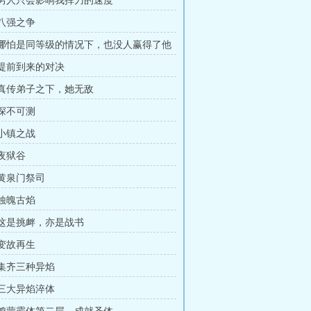
章 男人只会影响我挥刀的速度
 八强之争
章 哪怕是同等级的情况下，也没人赢得了他
章 提前到来的对决
章 真传弟子之下，她无敌
 深不可测
 小镇之战
 夜狱谷
 黄泉门祭司
 蚀魄古焰
章 这是挑衅，亦是战书
 变故再生
 集齐三种异焰
 三大异焰淬体