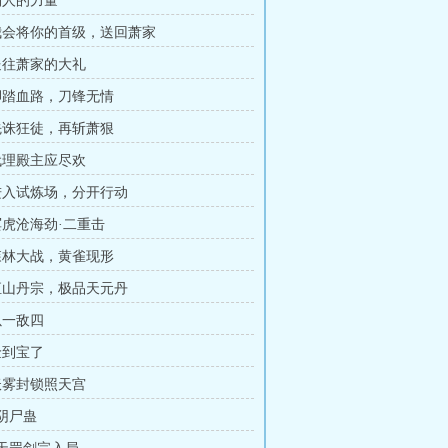
 别人的力量
 我会将你的首级，送回萧家
 送往萧家的大礼
 脚踏血路，刀锋无情
 先诛狂徒，再斩萧狠
 代理殿主应尽欢
 进入试炼场，分开行动
 冥虎沧海劲·二重击
 森林大战，黄雀现形
 恒山丹宗，极品天元丹
以一敌四
捡到宝了
 妖雾封锁照天宫
 阴尸蛊