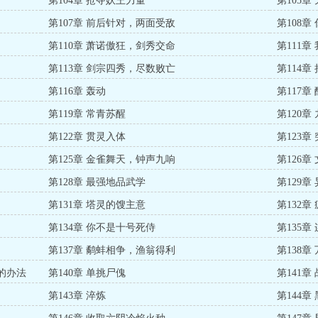
第104章 抢夺妖王力量
第105章
第107章 前后针对，两面受敌
第108章
第110章 萧诺傲狂，剑秀交命
第111
第113章 剑宗四秀，尽数败亡
第114
第116章 轰动
第117
第119章 常青苏醒
第120
第122章 贯灵入体
第123章
第125章 金雀舞天，钟声九响
第126
第128章 最强地品武学
第129章
第131章 塔灵的馊主意
第132章
第134章 你不是十号死侍
第135
第137章 鹬蚌相争，渔翁得利
第138
的办法
第140章 单挑尸傀
第141章
第143章 淬炼
第144