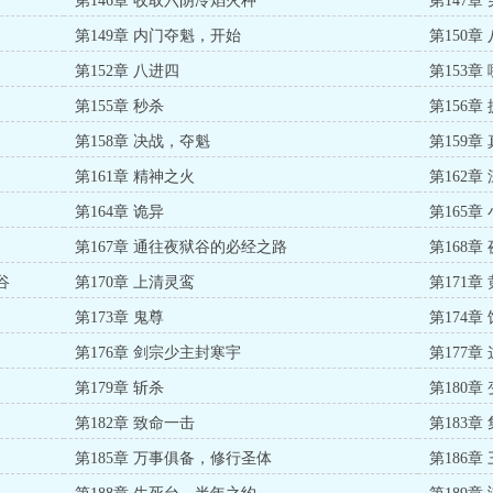
第146章 收取六阴冷焰火种
第147
第149章 内门夺魁，开始
第150章
第152章 八进四
第153
第155章 秒杀
第156
第158章 决战，夺魁
第159
第161章 精神之火
第162章
第164章 诡异
第165章
第167章 通往夜狱谷的必经之路
第168章
谷
第170章 上清灵鸾
第171章
第173章 鬼尊
第174章
第176章 剑宗少主封寒宇
第177
第179章 斩杀
第180章
第182章 致命一击
第183章
第185章 万事俱备，修行圣体
第186章