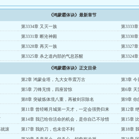
《鸿蒙霸体诀》最新章节
第3334章 又灭一族
第3333
第3331章 断沧神殿
第3330
第3328章 再灭一族
第3327
第3325章 杀之道内部的气息苏醒
第332
《鸿蒙霸体诀》正文目录
第2章 鸿蒙金塔，九大女帝震万古
第3章 
第5章 刀锋无情，四座皆惊
第6章 
第8章 突破炼体境八重，再被剑宗除名
第9章 
走
第11章 曾经晰月城第一天才，一定会强势归来
第12章
下
第14章 我已给你活命的机会，是你自己不珍惜
第15章
那就滚
第17章 我的刀，也未尝不利
第18章