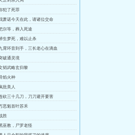
 天罡剑宗入局
 你犯了死罪
章 我萧诺今天在此，请诸位交命
章 把尔等，葬入死途
章 醉生梦死，难以止杀
章 九霄环音到手，三长老心在滴血
 突破通灵境
章 文韬武略玄归黎
 异焰火种
 疯批美人
章 连砍三十几刀，刀刀避开要害
章 万恶魁首叶苏禾
 战胜
章 黑巫教，尸罗老怪