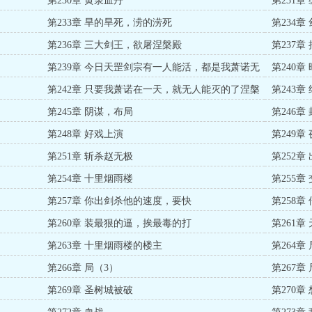
第230章 黄泉血丹
第231
第233章 旱的旱死，涝的涝死
第234章
第236章 三大剑王，欲屠涅槃殿
第237
第239章 今日天罡剑宗有一人能活，都是我萧诺无
第240
能
第242章 只要我萧诺在一天，就无人能灭的了涅槃
第243章
殿
第245章 阴谋，布局
第246
第248章 好戏上演
第249章
第251章 斩杀赵无极
第252章
第254章 十里烟雨楼
第255章
第257章 你出剑杀他的速度，要快
第258章
第260章 装最狠的逼，挨最毒的打
第261章
第263章 十里烟雨楼的楼主
第264章 
第266章 局（3）
第267章
第269章 圣树城被破
第270