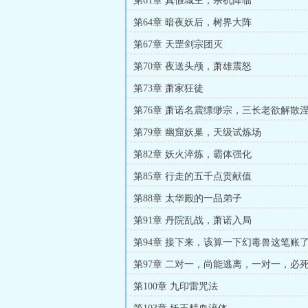
第61章 真假城主，杀机降临
第64章 暗夜妖后，树界大阵
第67章 天罡剑宗团灭
第70章 夜送头颅，萧雄震怒
第73章 萧家狂徒
第76章 萧诺名震缥缈宗，三长老欲解散
第79章 幽窟妖巢，天级试炼场
第82章 妖火淬炼，霸体强化
第85章 行走的五千点贡献值
第88章 太华殿的一品弟子
第91章 丹院乱战，萧诺入局
第94章 接下来，该算一下幻毒兽这笔账
第97章 二对一，尚能逃离，一对一，必
第100章 九印雷咒法