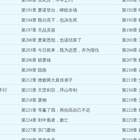
第188章 生死台，半年之约
第189
第191章 萧诺登台，睥睨全场
第192章
第194章 既分高下，也决生死
第195章
第197章 天品灵器
第198章
第200章 萧家恩怨，也该结算了
第201章
第203章 今日前来，既为还恩，亦为报仇
第204章
第206章 斩萧雄
第207
第209章 阻路
第210
第212章 挫败两大真传弟子
第213章
不行
第215章 天罡剑宗，拜山夺剑
第216
第218章 废物
第219章
第221章 等赢了我，再抬高自己不迟
第222章
第224章 剑中凰者，败亡
第225
第227章 宗门轰动
第228章