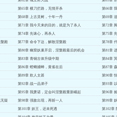
第62章 城主府大战
第63章
第65章 横刀拦路，无情开杀
第66章
第68章 上古灵树，十年一丹
第69章
第71章 我今天来的目的，就是为了杀人
第72章
第74章 先诛心，再杀人
第75章
涅槃殿
第77章 命令下达，解散涅槃殿
第78章
第80章 幽窟妖巢开启，涅槃殿最后的机会
第81章
第83章 青铜古体升级中期
第84章
第86章 螳螂捕蝉，黄雀在后
第87章
第89章 欺人太甚
第90章
第92章 战一品弟子
第93章 
了
第95章 我萧诺，定会叫涅槃殿重新崛起
第96章 
死无疑
第98章 强敌出现，再斩一人
第99章
第101章 妖王，还未死透
第102章