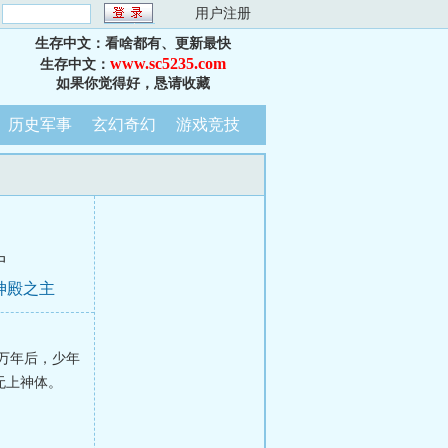
：
用户注册
生存中文：看啥都有、更新最快
www.sc5235.com
生存中文：
如果你觉得好，恳请收藏
历史军事
玄幻奇幻
游戏竞技
中
血神殿之主
万年后，少年
无上神体。