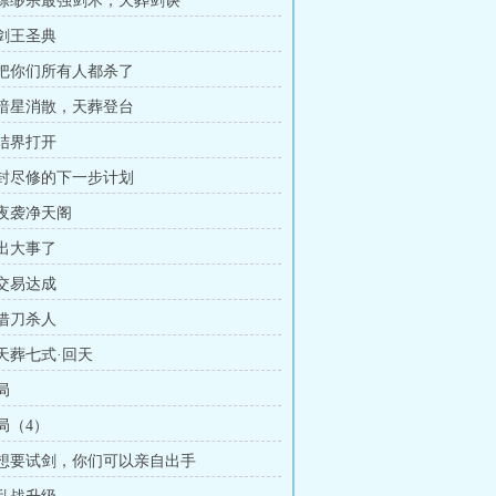
章 缥缈宗最强剑术，天葬剑诀
 剑王圣典
章 把你们所有人都杀了
章 暗星消散，天葬登台
 结界打开
章 封尽修的下一步计划
 夜袭净天阁
 出大事了
 交易达成
 借刀杀人
 天葬七式·回天
局
 局（4）
章 想要试剑，你们可以亲自出手