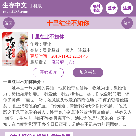
生存中文
手机版
临时
登录
注册
书架
m.sc5235.com
十里红尘不如你
返回
菜单
十里红尘不如你
作者：菲业
类别：灵异悬疑
状态：连载中
更新时间：2019-11-02 22:34:45
最新章节：
魔尊醒（八）
开始阅读
加入书架
十里红尘不如你简介：
她本是一只人间的弃猫，他将她带回仙界，收她为徒，教她仙
力，待她如亲如妻。 “我爱他，我要和他在一起，你成全我们吧，求
你了师傅！”画面一转，她竟披头散发的跪附在地，不停的朝着他磕
头，地上淌着他的鲜血。 “你知道，背叛我的代价你付不起。”他竟一
怒之下杀了她爱的男人，终于她心灰意冷的被他带回仙界。 将她关入
“幽室”，生生世世都不许她再离开他。她以为他是讨厌她的，殊不
知，在 “幽室”那两千多个日日夜夜，是他在不遗余力的照顾她。...