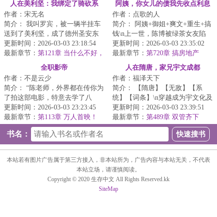
人在美利坚：我绑定了骑砍系
阿姨，你女儿的债我先收点利息
作者：宋无名
作者：点歌的人
统？
简介： 我叫罗宾，被一辆半挂车
简介： 阿姨+御姐+爽文+重生+搞
送到了美利坚，成了德州圣安东
钱\n上一世，陈博被绿茶女友陷
尼奥警局下的一名实习警员，还
更新时间：2026-03-03 23:18:54
害，以强奸犯罪名锒铛入狱。<...
更新时间：2026-03-03 23:35:02
被绑定...
最新章节：
第121章 当什么不好，
最新章节：
第720章 搞房地产
他妈当舔狗？
全职影帝
人在隋唐，家兄宇文成都
作者：不是云少
作者：福泽天下
简介： “陈老师，外界都在传你为
简介： 【隋唐】【无敌】【系
了拍这部电影，特意去学了八
统】【词条】\n穿越成为宇文化及
极，还拿了一个冠军，这消息是
更新时间：2026-03-03 23:23:45
第三子，宇文成都的弟弟宇文成
更新时间：2026-03-03 23:39:51
真的吗...
最新章节：
第113章 万人首映！
惠。...
最新章节：
第489章 双管齐下
书名：
本站若有图片广告属于第三方接入，非本站所为，广告内容与本站无关，不代表
本站立场，请谨慎阅读。
Copyright © 2020 生存中文 All Rights Reserved.kk
SiteMap