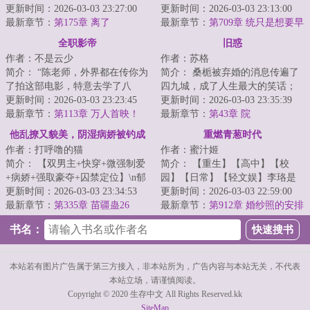
子，为江家奉献了自己的一辈
更新时间：2026-03-03 23:27:00
更新时间：2026-03-03 23:13:00
子。
最新章节：
第175章 离了
她小心翼翼的藏着脑子里还在运...
最新章节：
第709章 统只是想要早
点回去找叔
全职影帝
旧惑
作者：不是云少
作者：苏格
简介： “陈老师，外界都在传你为
简介： 桑栀被弃婚的消息传遍了
了拍这部电影，特意去学了八
四九城，成了人生最大的笑话；
极，还拿了一个冠军，这消息是
更新时间：2026-03-03 23:23:45
傅西洲在婚礼上白捡一个新娘，
更新时间：2026-03-03 23:35:39
真的吗...
最新章节：
第113章 万人首映！
成了当...
最新章节：
第43章 院
他乱撩又貌美，阴湿病娇被钓成
重燃青葱时代
作者：打呼噜的猫
作者：蜜汁姬
狗
简介： 【双男主+快穿+微强制爱
简介： 【重生】【高中】【校
+病娇+强取豪夺+囚禁定位】\n郁
园】【日常】【轻文娱】李珞是
尧，胆小又爱撩，撩完又爱跑...
更新时间：2026-03-03 23:34:53
一名35岁的无业……灵活就业
更新时间：2026-03-03 22:59:00
最新章节：
第335章 苗疆蛊26
者。
最新章节：
第912章 婚纱照的安排
书名：
本站若有图片广告属于第三方接入，非本站所为，广告内容与本站无关，不代表
本站立场，请谨慎阅读。
Copyright © 2020 生存中文 All Rights Reserved.kk
SiteMap