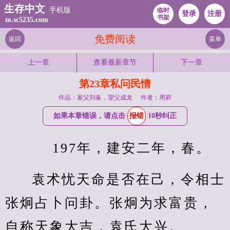
生存中文
手机版
临时
登录
注册
书架
m.sc5235.com
免费阅读
返回
菜单
上一章
查看最新章节
下一章
第23章私问民情
作品：家父刘备，望父成龙
作者：周府
如果本章错误，请点击
报错
10秒纠正
    197年，建安二年，春。
袁术忧天命是否在己，令相士
张炯占卜问卦。张炯为求富贵，
自称天象大吉，袁氏大兴。