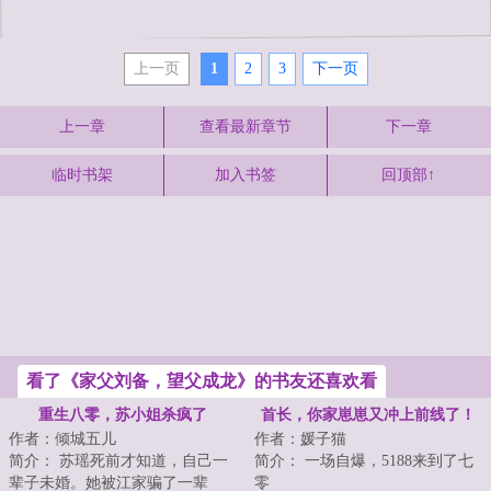
上一页
1
2
3
下一页
上一章
查看最新章节
下一章
临时书架
加入书签
回顶部↑
看了《家父刘备，望父成龙》的书友还喜欢看
重生八零，苏小姐杀疯了
首长，你家崽崽又冲上前线了！
作者：倾城五儿
作者：媛子猫
简介： 苏瑶死前才知道，自己一
简介： 一场自爆，5188来到了七
辈子未婚。她被江家骗了一辈
零