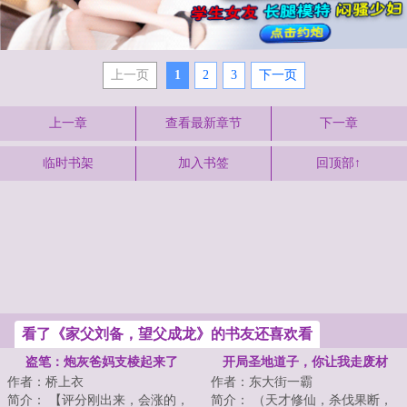
上一页
1
2
3
下一页
上一章
查看最新章节
下一章
临时书架
加入书签
回顶部↑
看了《家父刘备，望父成龙》的书友还喜欢看
盗笔：炮灰爸妈支棱起来了
开局圣地道子，你让我走废材
作者：桥上衣
作者：东大街一霸
流？
简介： 【评分刚出来，会涨的，
简介： （天才修仙，杀伐果断，