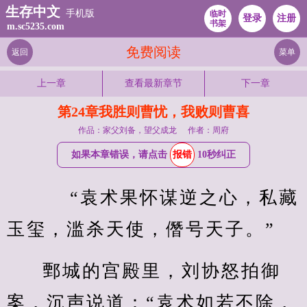
生存中文
手机版
临时
登录
注册
书架
m.sc5235.com
免费阅读
返回
菜单
上一章
查看最新章节
下一章
第24章我胜则曹忧，我败则曹喜
作品：家父刘备，望父成龙
作者：周府
如果本章错误，请点击
报错
10秒纠正
    “袁术果怀谋逆之心，私藏
玉玺，滥杀天使，僭号天子。”
鄄城的宫殿里，刘协怒拍御
案，沉声说道：“袁术如若不除，