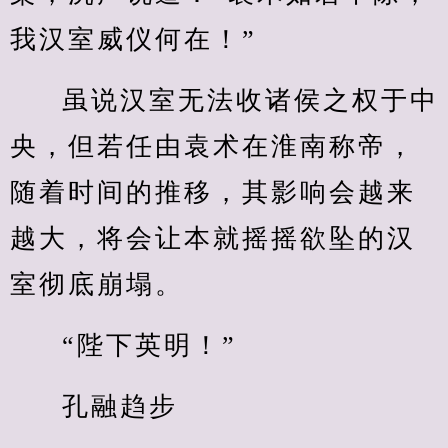
我汉室威仪何在！”
虽说汉室无法收诸侯之权于中
央，但若任由袁术在淮南称帝，
随着时间的推移，其影响会越来
越大，将会让本就摇摇欲坠的汉
室彻底崩塌。
“陛下英明！”
孔融趋步