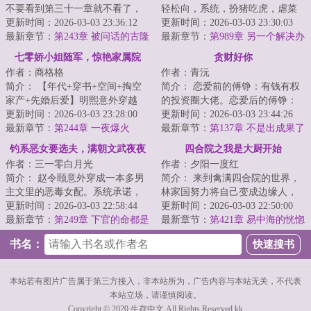
不要看到第三十一章就不看了，
轻松向，系统，扮猪吃虎，虐菜
接着看下去，是铺垫不是无厘
更新时间：2026-03-03 23:36:12
圣手，炸鱼天尊，多女）\n穿越仙
更新时间：2026-03-03 23:30:03
头！
最新章节：
第243章 被问话的古隆
侠...
最新章节：
第989章 另一个解决办
老太太
法
七零娇小姐随军，惊艳家属院
贪财好你
作者：商格格
作者：青沅
简介： 【年代+穿书+空间+掏空
简介： 恋爱前的傅铮：有钱有权
家产+先婚后爱】明熙意外穿越
的投资圈大佬。恋爱后的傅铮：
了，成了年代文里肤白貌美，明
更新时间：2026-03-03 23:28:00
怒撒千金只为博心上人开心。
更新时间：2026-03-03 23:44:26
艳动...
最新章节：
第244章 一夜爆火
最新章节：
第137章 不是出成果了
吗
钓系恶女要选夫，满朝文武夜夜
四合院之我是大厨开始
作者：三一零白月光
作者：夕阳一度红
缠
简介： 赵令颐意外穿成一本多男
简介： 来到禽满四合院的世界，
主文里的恶毒女配。系统承诺，
林家国努力将自己变成边缘人，
只要走完剧情，就送她回现代，
更新时间：2026-03-03 22:58:44
过好自己的小日子就行。
更新时间：2026-03-03 22:50:00
附赠奖...
最新章节：
第249章 下官的命都是
<...
最新章节：
第421章 易中海的恍惚
殿下的
书名：
本站若有图片广告属于第三方接入，非本站所为，广告内容与本站无关，不代表
本站立场，请谨慎阅读。
Copyright © 2020 生存中文 All Rights Reserved.kk