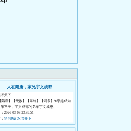
人在隋唐，家兄宇文成都
福泽天下
【隋唐】【无敌】【系统】【词条】\n穿越成为
第三子，宇文成都的弟弟宇文成惠。...
026-03-03 23:39:51
节：
第489章 双管齐下