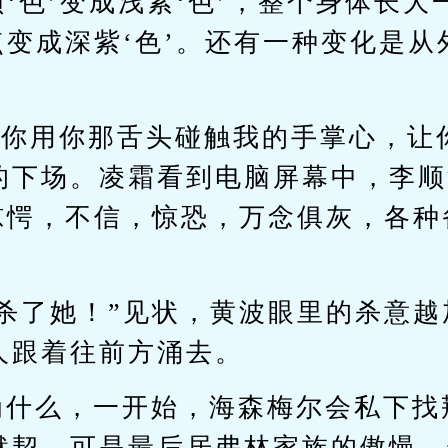
颜‘色’变成浅紫‘色’，整个身体长
点变成深紫‘色’。还有一种变化是
让你用你那舌头碰触我的手掌心，让
的下场。凌霜看到电脑屏幕中，李顺
的惊愕，不信，惊恐，万念俱灰，各
。
，杀了她！”见状，黄波眼里的杀意
人跟着往前方涌去。
为什么，一开始，海森梅尔会私下找
默契。可是最后居弗林家族的傲慢，