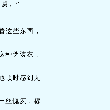
舅。”
看着这些东西，
这种伪装衣，
他顿时感到无
一丝愧疚，穆