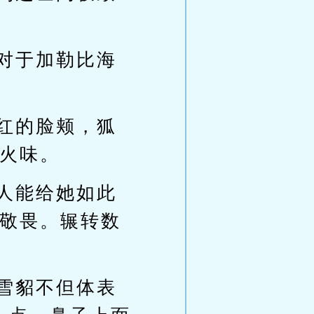
对于加勒比海
红的脸颊，狐
火味。
人能给她如此
敬畏。辗转数
雪貂不但体表