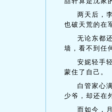
喆轩算是沈家
两天后，
也破天荒的在
无论东都
墙，看不到任
安妮轻手
蒙住了自己。
白管家心
少爷，却还在
而如今，