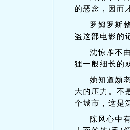
的恶念，因而
罗姆罗斯
盗这部电影的
沈惊雁不
狸一般细长的
她知道颜
大的压力。不
个城市，这是
陈风心中