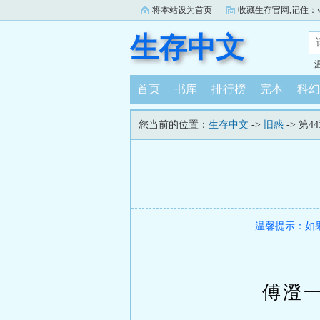
将本站设为首页
收藏生存官网,记住：www.
生存中文
首页
书库
排行榜
完本
科幻
您当前的位置：
生存中文
->
旧惑
-> 第4
温馨提示：如
傅澄一直