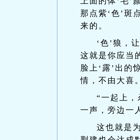
上面的体‘毛’
那点紫‘色’斑
来的。
‘色’狼，
这就是你应当
脸上‘露’出
情，不由大喜
“一起上
一声，旁边一
这也就是
荆建也会达成