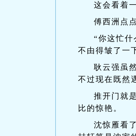
这会看着
傅西洲点
“你这忙
不由得皱了一下眉
耿云强虽
不过现在既然
推开门就
比的惊艳。
沈惊雁看