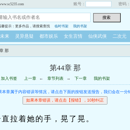
账号：
密码
sc5235.com
温馨提示：更多作品，请搜索查找
临时书架
我的书架
未来
灵异悬疑
都市娱乐
女生言情
仙侠武侠
二次元
4章 那
第44章 那
加入书签
上一章
←
章节列表
→
下一章
我的书架
果本章属于内容错误等情况，请点击下面的按钮发送报告，我们会在一分
拉着她的手，晃了晃。