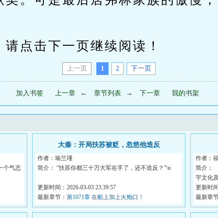
请点击下一页继续阅读！
上一页
1
2
下一页
加入书签
上一章
←
章节列表
→
下一章
我的书架
大秦：开局扶苏被贬，忽悠他造反
作者：瑜兰瑾
作者：
一个气态
简介： “扶苏你都三十万大军在手了，还不造反？”\n
简介： 
宇文化及
“等秦始皇死...
更新时间：2026-03-03 23:39:57
更新时间：2
最新章节：
第1071章 在船上加上火炮口！
最新章