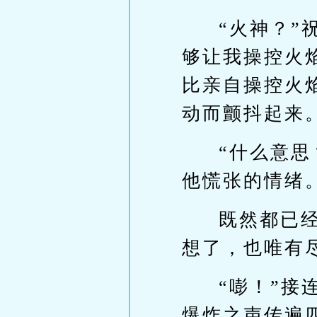
“火神？”
够让我操控火
比亲自操控火
动而颤抖起来
“什么意
他慌张的情绪
既然都已
想了，也唯有
“嘭！”
爆炸之声传遍