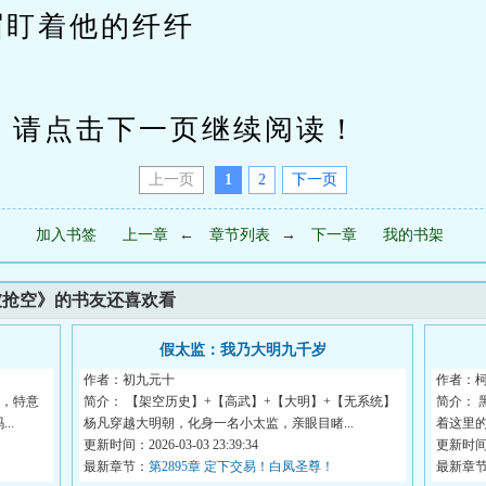
眉盯着他的纤纤
请点击下一页继续阅读！
上一页
1
2
下一页
加入书签
上一章
←
章节列表
→
下一章
我的书架
被抢空》的书友还喜欢看
假太监：我乃大明九千岁
作者：初九元十
作者：
影，特意
简介： 【架空历史】+【高武】+【大明】+【无系统】
简介：
..
杨凡穿越大明朝，化身一名小太监，亲眼目睹...
着这里的
更新时间：2026-03-03 23:39:34
更新时间：2
最新章节：
第2895章 定下交易！白凤圣尊！
最新章