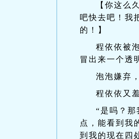
【你这么
吧快去吧！我
的！】
程依依被
冒出来一个透
泡泡嫌弃
程依依又
“是吗？
点，能看到我
到我的现在四