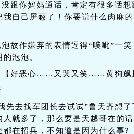
久没跟你妈妈通话，肯定有很多话想
把我自己屏蔽了！你要说什么肉麻的
泡泡故作嫌弃的表情逗得“噗呲”一
明的泡泡。
，【好恶心……又哭又笑……黄狗飙
羞
那我先去找军团长去试试”鲁天齐想了
的人就多了，那么要是天越哥在的话
处都在招兵，不知道是因为什么事?