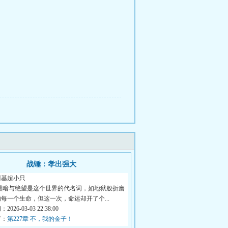
战锤：孝出强大
柯基超小只
 黑暗与绝望是这个世界的代名词，如地狱般折磨
每一个生命，但这一次，命运却开了个...
026-03-03 22:38:00
节：
第227章 不，我的金子！