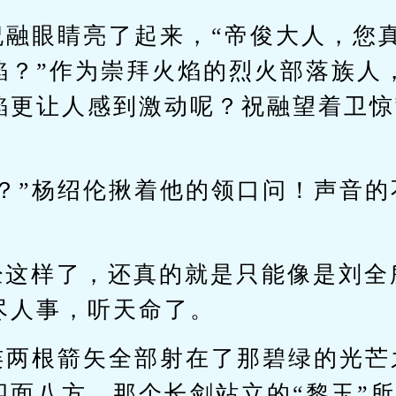
祝融眼睛亮了起来，“帝俊大人，您
焰？”作为崇拜火焰的烈火部落族人
焰更让人感到激动呢？祝融望着卫惊
。
思？”杨绍伦揪着他的领口问！声音
。
经这样了，还真的就是只能像是刘全
尽人事，听天命了。
接连两根箭矢全部射在了那碧绿的光
四面八方，那个长剑站立的“黎玉”