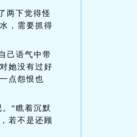
了两下觉得怪
水，需要抓得
觉自己语气中带
对她没有过好
一点怨恨也
吧。”瞧着沉默
，若不是还顾