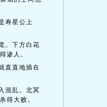
是寿星公上
觉。下方白花
得渗人。
就直直地插在
入混乱。北冥
杀得大败。