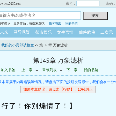
账号：
密码
sc5235.com
温馨提示：更多作品，请搜索查找
临时书架
我的书架
未来
灵异悬疑
都市娱乐
女生言情
仙侠武侠
二次元
，我妈的小卖部被抢空
-> 第145章 万象滤析
第145章 万象滤析
加入书签
上一章
←
章节列表
→
下一章
我的书架
果本章属于内容错误等情况，请点击下面的按钮发送报告，我们会在一分
了！你别煽情了！】