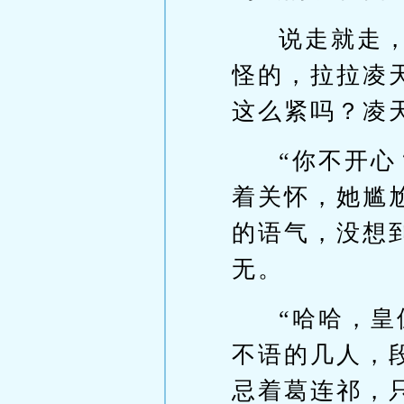
说走就走
怪的，拉拉凌
这么紧吗？凌
“你不开
着关怀，她尴
的语气，没想
无。
“哈哈，
不语的几人，
忌着葛连祁，