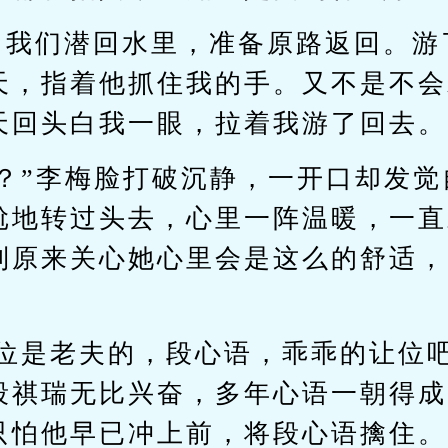
，我们潜回水里，准备原路返回。游
天，指着他抓住我的手。又不是不会
天回头白我一眼，拉着我游了回去。
心？”李梅脸打破沉静，一开口却发
尬地转过头去，心里一阵温暖，一直
到原来关心她心里会是这么的舒适，
皇位是老夫的，段心语，乖乖的让位
段祺瑞无比兴奋，多年心语一朝得成
只怕他早已冲上前，将段心语擒住。