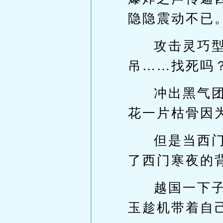
隐隐震动不已
攻击灵巧
吊……找死吗
冲出黑气
花一片枯骨因
但是当西
了西门寒夜的
越国一下
玉趁机带着自