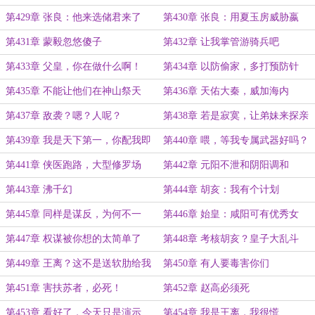
帝？
第429章 张良：他来选储君来了
第430章 张良：用夏玉房威胁嬴
吧？
政！
第431章 蒙毅忽悠傻子
第432章 让我掌管游骑兵吧
第433章 父皇，你在做什么啊！
第434章 以防偷家，多打预防针
第435章 不能让他们在神山祭天
第436章 天佑大秦，威加海内
第437章 敌袭？嗯？人呢？
第438章 若是寂寞，让弟妹来探亲
第439章 我是天下第一，你配我即
第440章 喂，等我专属武器好吗？
可
第441章 侠医跑路，大型修罗场
第442章 元阳不泄和阴阳调和
第443章 沸千幻
第444章 胡亥：我有个计划
第445章 同样是谋反，为何不一
第446章 始皇：咸阳可有优秀女
样？
子？
第447章 权谋被你想的太简单了
第448章 考核胡亥？皇子大乱斗
啊！
第449章 王离？这不是送软肋给我
第450章 有人要毒害你们
们吗？
第451章 害扶苏者，必死！
第452章 赵高必须死
第453章 看好了，今天只是演示
第454章 我是王离，我很慌