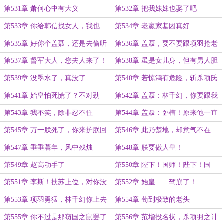
最不争气
第531章 萧何心中有大义
第532章 把我妹妹也娶了吧
第533章 你给韩信找女人，我也
第534章 老嬴家基因真好
要！
第535章 好你个盖聂，还是去偷听
第536章 盖聂，要不要跟项羽抢老
了！
婆？
第537章 督军大人，您夫人来了！
第538章 虽是女儿身，但有男人胆
第539章 没墨水了，真没了
第540章 若惊鸿有危险，斩杀项氏
一族！
第541章 始皇怕死慌了？不对劲
第542章 盖聂：林千幻，你要跟我
啊！
抢女人？
第543章 我不笑，除非忍不住
第544章 盖聂：卧槽！原来他一直
知道我喜欢他妈！
第545章 万一朕死了，你来护朕回
第546章 此乃楚地，却意气不在
咸阳
第547章 垂垂暮年，风中残烛
第548章 朕要做人皇！
第549章 赵高动手了
第550章 陛下！国师！陛下！国
师！
第551章 李斯！扶苏上位，对你没
第552章 始皇……驾崩了！
好处
第553章 项羽勇猛，林千幻你上去
第554章 苟到极致的老头
试试！
第555章 你不过是那窃国之鼠罢了
第556章 范增投名状，杀项羽之计