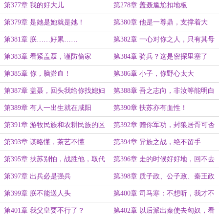
第377章 我的好大儿
第278章 盖聂尴尬扣地板
第379章 是她是她就是她！
第380章 他是一尊鼎，支撑着大
秦！
第381章 朕……好累……
第382章 一心对你之人，只有其母
第383章 看紧盖聂，谨防偷家
第384章 骑兵？这是密探里塞了
马！
第385章 你，脑淤血！
第386章 小子，你野心太大
第387章 盖聂，回头我给你找媳妇
第388章 吾之志向，非汝等能明白
哈
第389章 有人一出生就在咸阳
第390章 扶苏亦有血性！
第391章 游牧民族和农耕民族的区
第392章 赠你军功，封狼居胥可否
别
第393章 谋略懂，茶艺不懂
第394章 异族之战，绝不留手
第395章 扶苏别怕，战胜他，取代
第396章 走的时候好好地，回不去
他！
了
第397章 出兵必是强兵
第398章 质子政、公子政、秦王政
第399章 朕不能送人头
第400章 司马寒：不想听，我才不
想听
第401章 我父皇要不行了？
第402章 以后派出秦使去匈奴，看