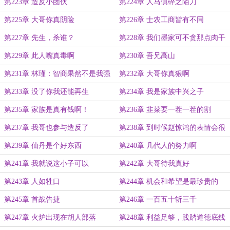
善
第223章 造反小团伙
第224章 人马俱碎之陌刀
第225章 大哥你真阴险
第226章 士农工商皆有不同
第227章 先生，杀谁？
第228章 我们墨家可不贪那点肉干
第229章 此人嘴真毒啊
第230章 吾兄高山
第231章 林瑾：智商果然不是我强
第232章 大哥你真狠啊
项
第233章 没了你我还能再生
第234章 我是家族中兴之子
第235章 家族是真有钱啊！
第236章 韭菜要一茬一茬的割
第237章 我哥也参与造反了
第238章 到时候赵惊鸿的表情会很
精彩
第239章 仙丹是个好东西
第240章 几代人的努力啊
第241章 我就说这小子可以
第242章 大哥待我真好
第243章 人如牲口
第244章 机会和希望是最珍贵的
第245章 首战告捷
第246章 一百五十斩三千
第247章 火炉出现在胡人部落
第248章 利益足够，践踏道德底线