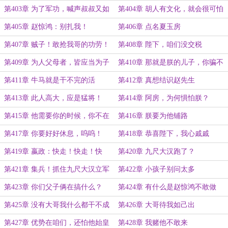
谁敢杀
第403章 为了军功，喊声叔叔又如
第404章 胡人有文化，就会很可怕
何
第405章 赵惊鸿：别扎我！
第406章 点名夏玉房
第407章 贼子！敢抢我哥的功劳！
第408章 陛下，咱们没交税
第409章 为人父母者，皆应当为子
第410章 那就是朕的儿子，你骗不
女考虑
了朕！
第411章 牛马就是干不完的活
第412章 真想结识赵先生
第413章 此人高大，应是猛将！
第414章 阿房，为何惧怕朕？
第415章 他需要你的时候，你不在
第416章 朕要为他铺路
啊！
第417章 你要好好休息，呜呜！
第418章 恭喜陛下，我心戚戚
第419章 嬴政：快走！快走！快
第420章 九尺大汉跑了？
走！
第421章 集兵！抓住九尺大汉立军
第422章 小孩子别问太多
功！
第423章 你们父子俩在搞什么？
第424章 有什么是赵惊鸿不敢做
的？
第425章 没有大哥我什么都干不成
第426章 大哥待我如己出
啊
第427章 优势在咱们，还怕他始皇
第428章 我赌他不敢来