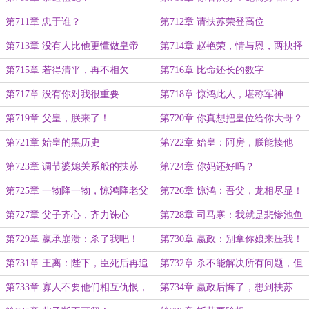
第711章 忠于谁？
第712章 请扶苏荣登高位
第713章 没有人比他更懂做皇帝
第714章 赵艳荣，情与恩，两抉择
第715章 若得清平，再不相欠
第716章 比命还长的数字
第717章 没有你对我很重要
第718章 惊鸿此人，堪称军神
第719章 父皇，朕来了！
第720章 你真想把皇位给你大哥？
第721章 始皇的黑历史
第722章 始皇：阿房，朕能揍他
吗？
第723章 调节婆媳关系般的扶苏
第724章 你妈还好吗？
第725章 一物降一物，惊鸿降老父
第726章 惊鸿：吾父，龙相尽显！
第727章 父子齐心，齐力诛心
第728章 司马寒：我就是悲惨池鱼
第729章 嬴承崩溃：杀了我吧！
第730章 嬴政：别拿你娘来压我！
第731章 王离：陛下，臣死后再追
第732章 杀不能解决所有问题，但
随您！
可以解决大部分问题！
第733章 寡人不要他们相互仇恨，
第734章 嬴政后悔了，想到扶苏