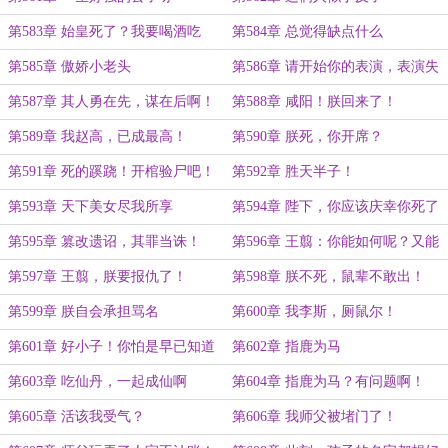
第583章 始皇死了？我要喝酒吃
第584章 总觉得缺点什么
肉！
第585章 傲娇小老头
第586章 请开始你的表演，表演失
败！
第587章 其人勇在先，谋在后啊！
第588章 咸阳！朕回来了！
第589章 我赵高，已成最高！
第590章 朕死，你开席？
第591章 死的蹊跷！开棺验尸吧！
第592章 胜天半子！
第593章 天下美女尽我所享
第594章 陛下，你应该庆幸你死了
第595章 篡改遗诏，其罪当诛！
第596章 王翦：你能如何呢？又能
怎？
第597章 王翦，朕要报仇了！
第598章 朕不死，鼠辈不敢出！
第599章 朕自会承担骂名
第600章 我李斯，厕鼠尔！
第601章 好小子！你怕是早已知道
第602章 指鹿为马
了！
第603章 吃仙丹，一起成仙啊
第604章 指鹿为马？有问题啊！
第605章 活该我受气？
第606章 我师父被堵门了！