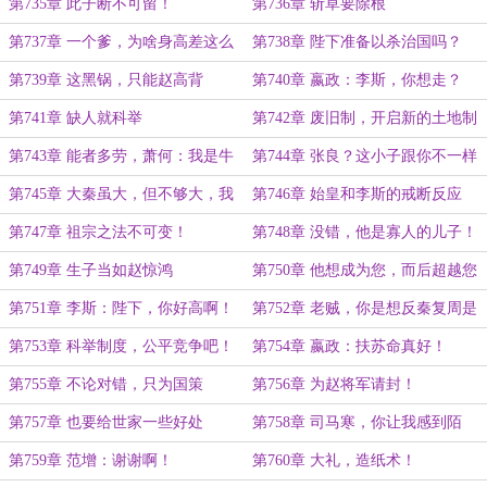
只恨寡人即可！
就……
第735章 此子断不可留！
第736章 斩草要除根
第737章 一个爹，为啥身高差这么
第738章 陛下准备以杀治国吗？
多？
第739章 这黑锅，只能赵高背
第740章 嬴政：李斯，你想走？
第741章 缺人就科举
第742章 废旧制，开启新的土地制
度
第743章 能者多劳，萧何：我是牛
第744章 张良？这小子跟你不一样
马？
第745章 大秦虽大，但不够大，我
第746章 始皇和李斯的戒断反应
之野心，不止于此
第747章 祖宗之法不可变！
第748章 没错，他是寡人的儿子！
第749章 生子当如赵惊鸿
第750章 他想成为您，而后超越您
啊！
第751章 李斯：陛下，你好高啊！
第752章 老贼，你是想反秦复周是
吧！
第753章 科举制度，公平竞争吧！
第754章 嬴政：扶苏命真好！
第755章 不论对错，只为国策
第756章 为赵将军请封！
第757章 也要给世家一些好处
第758章 司马寒，你让我感到陌
生！
第759章 范增：谢谢啊！
第760章 大礼，造纸术！