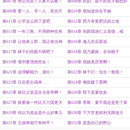
第607章 师父玩弄了人家不认账！
第608章 此刻，孩子的名字都想好
了
第609章 爱一人，寻一人，死也不
第610章 我知道你在乎她
怕！
第611章 心学这么用了是吧
第612章 西方有更肥沃的土地
第613章 一年三熟，不用耕种也有
第614章 别跟我谈仁义道德，戒
吃不完的食物
了！
第615章 让他来上郡，我让他当神
第616章 魂儿在后面追
仙！
第617章 林千幻你眼不瞎吧？
第618章 我乃虞姬，非你棋子
第619章 项羽要强抢民女！
第620章 我娘真厉害啊！
第621章 这理解能力，满分！
第622章 林千幻：先生！救我！
第623章 日后惹出祸来……
第624章 俺组建了墨网
第625章 朕比父皇适合当皇帝啊！
第626章 陛下是要饮血
第627章 朕要做一件比灭六国更大
第628章 李斯：要不我还是死了算
的事情！
了！
第629章 你以为造反是什么好事儿
第630章 下方官吏权利无限放大
啊！
第631章 王侯将相宁有种乎！
第632章 直面自己的野心