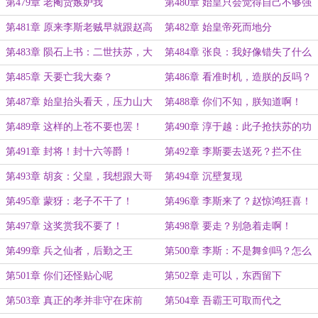
第479章 老阉货嫉妒我
第480章 始皇只会觉得自己不够强
第481章 原来李斯老贼早就跟赵高
第482章 始皇帝死而地分
勾搭上了
第483章 陨石上书：二世扶苏，大
第484章 张良：我好像错失了什么
秦昌盛
第485章 天要亡我大秦？
第486章 看准时机，造朕的反吗？
第487章 始皇抬头看天，压力山大
第488章 你们不知，朕知道啊！
第489章 这样的上苍不要也罢！
第490章 淳于越：此子抢扶苏的功
劳！
第491章 封将！封十六等爵！
第492章 李斯要去送死？拦不住
啊！
第493章 胡亥：父皇，我想跟大哥
第494章 沉壁复现
一样
第495章 蒙犽：老子不干了！
第496章 李斯来了？赵惊鸿狂喜！
第497章 这奖赏我不要了！
第498章 要走？别急着走啊！
第499章 兵之仙者，后勤之王
第500章 李斯：不是舞剑吗？怎么
奔我而来？
第501章 你们还怪贴心呢
第502章 走可以，东西留下
第503章 真正的孝并非守在床前
第504章 吾霸王可取而代之