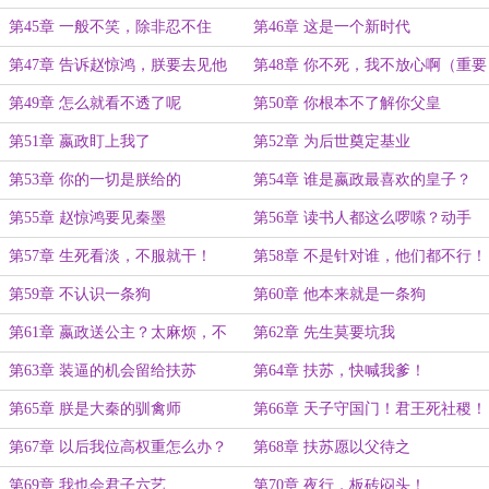
第45章 一般不笑，除非忍不住
第46章 这是一个新时代
第47章 告诉赵惊鸿，朕要去见他
第48章 你不死，我不放心啊（重要
章节求阅读）
第49章 怎么就看不透了呢
第50章 你根本不了解你父皇
第51章 嬴政盯上我了
第52章 为后世奠定基业
第53章 你的一切是朕给的
第54章 谁是嬴政最喜欢的皇子？
第55章 赵惊鸿要见秦墨
第56章 读书人都这么啰嗦？动手
啊！
第57章 生死看淡，不服就干！
第58章 不是针对谁，他们都不行！
第59章 不认识一条狗
第60章 他本来就是一条狗
第61章 嬴政送公主？太麻烦，不
第62章 先生莫要坑我
要！
第63章 装逼的机会留给扶苏
第64章 扶苏，快喊我爹！
第65章 朕是大秦的驯禽师
第66章 天子守国门！君王死社稷！
第67章 以后我位高权重怎么办？
第68章 扶苏愿以父待之
第69章 我也会君子六艺
第70章 夜行，板砖闷头！