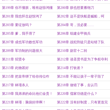
也
第199章 你不懂朕，唯有赵惊鸿懂
第200章 朕也想要雁翎刀
朕
第201章 我也怀念赵惊鸿了
第202章 这不是快船是贼船，呵
忒！
第203章 要绽放吗？
第204章 哥，没必要……
第205章 爹，我手滑了
第206章 组建全甲骑兵
第207章 成也军功败也军功
第208章 战犯刑徒只是站错了队
第209章 军功制的问题很大
第210章 勋官十二转
第211章 招贤令
第212章 读圣贤书是为了争权夺利
吗？
第213章 此物甚好
第214章 打钦差？
第215章 把皇帝绑了给你传位咋
第216章 不能让孩子一辈子毁了
样？
第217章 林瑾杀人
第218章 做错了事，去认罚
第219章 我弟弟的命比他们金贵！
第220章 儒家功德是什么？
第221章 林瑾：脑袋好痒啊！
第222章 没有好制度，只有更迭完