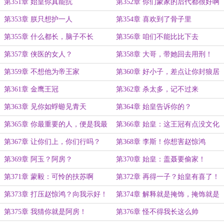
第351章 始皇你真能抗
第352章 你们蒙家的后代都很好啊
第353章 朕只想护一人
第354章 喜欢到了骨子里
第355章 什么都长，脑子不长
第356章 咱们不能比比下去
第357章 侠医的女人？
第358章 大哥，带她回去用刑！
第359章 不想他为帝王家
第360章 好小子，差点让你封狼居
胥了
第361章 金鹰王冠
第362章 杀太多，记不过来
第363章 见你如蜉蝣见青天
第364章 始皇告诉你的？
第365章 你最重要的人，便是我最
第366章 始皇：这王冠有点没文化
重要的人
第367章 让你们上，你们行吗？
第368章 李斯！你想害赵惊鸿
第369章 阿玉？阿房？
第370章 始皇：盖聂要偷家！
第371章 蒙毅：可怜的扶苏啊
第372章 再得一子？始皇有喜了！
第373章 打压赵惊鸿？向我示好！
第374章 解释就是掩饰，掩饰就是
事实
第375章 我猜你就是阿房！
第376章 怪不得我长这么帅