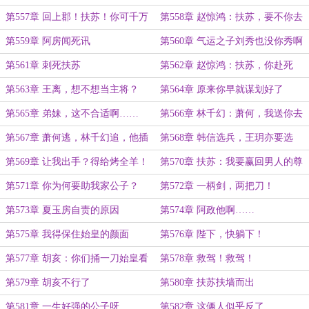
第557章 回上郡！扶苏！你可千万
第558章 赵惊鸿：扶苏，要不你去
别死！
死吧！
第559章 阿房闻死讯
第560章 气运之子刘秀也没你秀啊
第561章 刺死扶苏
第562章 赵惊鸿：扶苏，你赴死
吧！扶苏：大哥，我不想死啊！
第563章 王离，想不想当主将？
第564章 原来你早就谋划好了
第565章 弟妹，这不合适啊……
第566章 林千幻：萧何，我送你去
见赵惊鸿！
第567章 萧何逃，林千幻追，他插
第568章 韩信选兵，王玥亦要选
翅难飞
第569章 让我出手？得给烤全羊！
第570章 扶苏：我要赢回男人的尊
严！
第571章 你为何要助我家公子？
第572章 一柄剑，两把刀！
第573章 夏玉房自责的原因
第574章 阿政他啊……
第575章 我得保住始皇的颜面
第576章 陛下，快躺下！
第577章 胡亥：你们捅一刀始皇看
第578章 救驾！救驾！
看死透没
第579章 胡亥不行了
第580章 扶苏扶墙而出
第581章 一生好强的公子呀
第582章 这俩人似乎反了