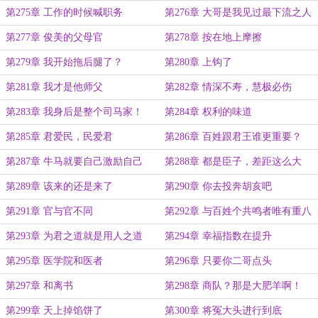
第275章 工作的时候喊职务
第276章 大哥是我见过最下流之人
第277章 俊美的父母官
第278章 按在地上摩擦
第279章 我开始拖后腿了？
第280章 上钩了
第281章 我才是他师父
第282章 情深不寿，慧极必伤
第283章 我身后是整个司马家！
第284章 权利的味道
第285章 君爱民，民爱君
第286章 百姓跟君王谁更重要？
第287章 牛马就要自己激励自己
第288章 都是臣子，差距这么大
第289章 该来的还是来了
第290章 你去投奔胡亥吧
第291章 官与官不同
第292章 与百姓个共鸣者唯有重八
第293章 为君之道就是用人之道
第294章 幸福指数在提升
第295章 医学院和医者
第296章 只要你二哥点头
第297章 和离书
第298章 商队？那是大肥羊啊！
第299章 天上掉馅饼了
第300章 将冤大头进行到底