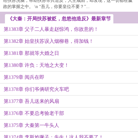
给扶苏洗脑，帮助扶苏带兵造反，入主咸阳，却发现，这一切都在嬴
政的掌握之中。 \n “吾儿，你要皇位不要？”...
《大秦：开局扶苏被贬，忽悠他造反》最新章节
第1383章 父子二人暴走赵惊鸿，你故意的！
第1382章 始皇扶苏误入烟柳巷，得加钱！
第1381章 那就等大婚之日
第1380章 许负：天地之大变！
第1379章 阅兵在即
第1378章 你们爷俩研究火车吧
第1377章 吾儿送来的风扇
第1376章 不要总考验老干部
第1375章 大秦第一牛头人
第1374章 李斯尥蹶子：先生！这人我不要了！