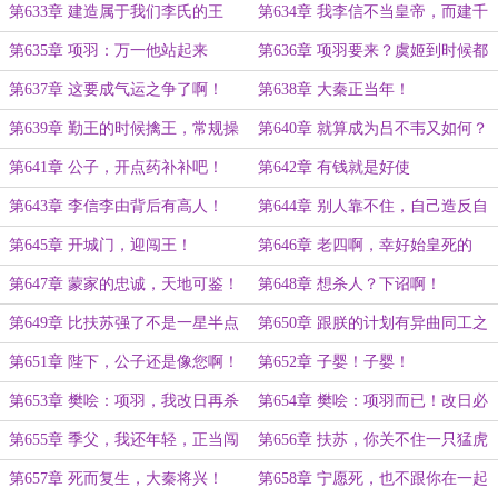
第633章 建造属于我们李氏的王
第634章 我李信不当皇帝，而建千
朝！
年世家也！
第635章 项羽：万一他站起来
第636章 项羽要来？虞姬到时候都
蹬……
怀孕了！
第637章 这要成气运之争了啊！
第638章 大秦正当年！
第639章 勤王的时候擒王，常规操
第640章 就算成为吕不韦又如何？
作啊！
第641章 公子，开点药补补吧！
第642章 有钱就是好使
第643章 李信李由背后有高人！
第644章 别人靠不住，自己造反自
己平！
第645章 开城门，迎闯王！
第646章 老四啊，幸好始皇死的
早！
第647章 蒙家的忠诚，天地可鉴！
第648章 想杀人？下诏啊！
第649章 比扶苏强了不是一星半点
第650章 跟朕的计划有异曲同工之
啊！
妙
第651章 陛下，公子还是像您啊！
第652章 子婴！子婴！
第653章 樊哙：项羽，我改日再杀
第654章 樊哙：项羽而已！改日必
你！
杀！
第655章 季父，我还年轻，正当闯
第656章 扶苏，你关不住一只猛虎
的
第657章 死而复生，大秦将兴！
第658章 宁愿死，也不跟你在一起