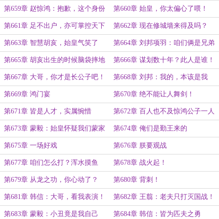
啊！
第659章 赵惊鸿：抱歉，这个身份
第660章 始皇，你太偏心了喂！
我不能认！
第661章 足不出户，亦可掌控天下
第662章 现在修城墙来得及吗？
第663章 智慧胡亥，始皇气笑了
第664章 刘邦项羽：咱们俩是兄弟
啊！
第665章 胡亥出生的时候脑袋摔地
第666章 谋划数十年？此人是谁！
上了吧？
第667章 大哥，你才是长公子吧！
第668章 刘邦：我的，本该是我
的！
第669章 鸿门宴
第670章 绝不能让人舞剑！
第671章 皆是人才，实属惋惜
第672章 百人也不及惊鸿公子一人
也
第673章 蒙毅：始皇怀疑我们蒙家
第674章 俺们是勤王来的
了啊！
第675章 一场好戏
第676章 朕要观战
第677章 咱们怎么打？浑水摸鱼
第678章 战火起！
吗？
第679章 从龙之功，你心动了？
第680章 背刺！
第681章 韩信：大哥，看我表演！
第682章 王翦：老夫只打灭国战！
第683章 蒙毅：小丑竟是我自己
第684章 韩信：皆为匹夫之勇