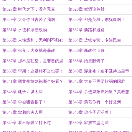
第327章 时代之下，没有无辜
第328章 煮酒论英雄
第329章 大哥你可害苦了我啊
第330章 都是英雄，别犹豫啊！
第331章 水德和厚德载物
第332章 前路和退路
第333章 人性逐利，无利则不归心
第334章 盐铁专营，专注民生
第335章 张良：大秦就是暴政
第336章 新政代旧政
第337章 那不是朝堂，是罪恶的温
第338章 始皇眼馋了
床
第339章 李斯：这丞相不当也罢！
第340章 穿龙袍？迫不及待当皇帝
了吗！
第341章 黑龙袍黄龙袍哪个好看？
第342章 大秦不需要软弱的国君
第343章 此子计谋太深
第344章 杀进咸阳抓始皇？真敢想
啊！
第345章 学会嚼舌根了！
第346章 羡慕你有一个好父亲
第347章 拿着给夫人用
第348章 你小子还活着！
第349章 看不顺眼又打不过
第350章 家族常盛之法