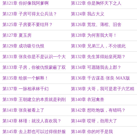
第121章 你好像我阿爹啊
第122章 你是胸怀天下之人
第123章 子房可得太公兵法？
第124章 我占大义
第125章 子房要不要结拜？
第126章 荒坟、薄棺、旧舍
第127章 夏玉房
第128章 为何害我大哥！
第129章 成功吸引仇恨
第130章 兄弟三人，不分彼此
第131章 张良你是不是认识一个大
第132章 先生算得始皇死期？
力士？
第133章 子房，你被仇恨蒙蔽了双
第134章 可愿随我去上郡？
眼
第135章 给朕一个解释！
第136章 千古谋圣·张良·MAX版
第137章 一脉相承林千幻
第138章 大哥，我可是君子六艺精
通
第139章 王朝建立的本质就是剥削
第140章 衣冠禽兽
第141章 张良被看上了
第142章 想吃饱饭，有错吗？
第143章 林瑾：就没人喜欢我？
第144章 哎呀，劲用大了
第145章 去上郡也可以过得很舒服
第146章 你的对手是我