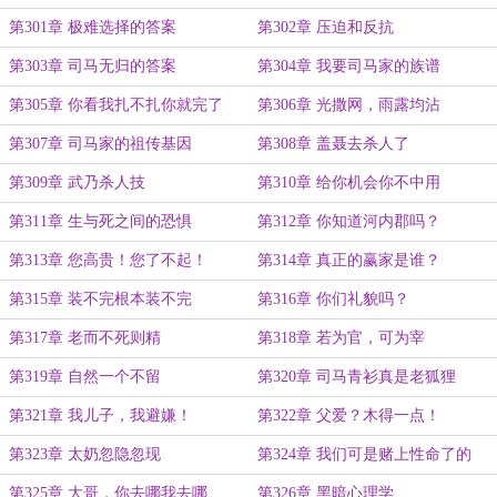
第301章 极难选择的答案
第302章 压迫和反抗
第303章 司马无归的答案
第304章 我要司马家的族谱
第305章 你看我扎不扎你就完了
第306章 光撒网，雨露均沾
第307章 司马家的祖传基因
第308章 盖聂去杀人了
第309章 武乃杀人技
第310章 给你机会你不中用
第311章 生与死之间的恐惧
第312章 你知道河内郡吗？
第313章 您高贵！您了不起！
第314章 真正的赢家是谁？
第315章 装不完根本装不完
第316章 你们礼貌吗？
第317章 老而不死则精
第318章 若为官，可为宰
第319章 自然一个不留
第320章 司马青衫真是老狐狸
第321章 我儿子，我避嫌！
第322章 父爱？木得一点！
第323章 太奶忽隐忽现
第324章 我们可是赌上性命了的
第325章 大哥，你去哪我去哪
第326章 黑暗心理学