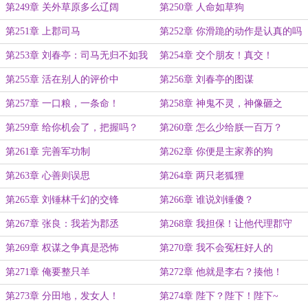
第249章 关外草原多么辽阔
第250章 人命如草狗
第251章 上郡司马
第252章 你滑跪的动作是认真的吗
第253章 刘春亭：司马无归不如我
第254章 交个朋友！真交！
第255章 活在别人的评价中
第256章 刘春亭的图谋
第257章 一口粮，一条命！
第258章 神鬼不灵，神像砸之
第259章 给你机会了，把握吗？
第260章 怎么少给朕一百万？
第261章 完善军功制
第262章 你便是主家养的狗
第263章 心善则误思
第264章 两只老狐狸
第265章 刘锤林千幻的交锋
第266章 谁说刘锤傻？
第267章 张良：我若为郡丞
第268章 我担保！让他代理郡守
吧！
第269章 权谋之争真是恐怖
第270章 我不会冤枉好人的
第271章 俺要整只羊
第272章 他就是李右？揍他！
第273章 分田地，发女人！
第274章 陛下？陛下！陛下~