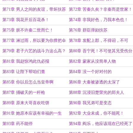
第71章 男人之间的友谊，带坏扶苏
第72章 苦秦久矣？非秦而是世家！
第73章 我花开后百花杀！
第74章 非我好色，乃我本色也！
第75章 朕不许秦二世而亡！
第76章 群臣弹劾扶苏
第77章 淋过雨，所以要为你撑把伞
第78章 发配上郡，不得诏，不可
归！
第79章 君子六艺的战斗力这么高？
第80章 吾宁死！不可使其兄受伤分
毫！
第81章 我赵惊鸿此仇必报
第82章 蒙家从没简单人物
第83章 让陛下帮咱们查
第84章 没一个好对付的
第85章 你以后怎么当皇帝啊
第86章 大秦被渗透的太深了
第87章 捅破天的一杆枪
第88章 沉浸旧楚荣光的郑夫人
第89章 原来大哥喜欢吃饼
第90章 我兄弟可是变态
第91章 她原本应该有幸福的一生
第92章 大业未成，你不能死！
第93章 药不能停
第94章 阎乐，他应该现在已经死了