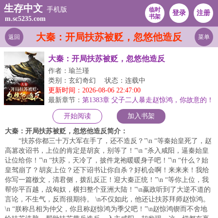
生存中文
手机版
临时
登录
注册
书架
m.sc5235.com
大秦：开局扶苏被贬，忽悠他造反
返回
菜单
大秦：开局扶苏被贬，忽悠他造反
作者：瑜兰瑾
类别：玄幻奇幻
状态：连载中
更新时间：2026-08-06 22:47:00
最新章节：
第1383章 父子二人暴走赵惊鸿，你故意的！
开始阅读
加入书架
大秦：开局扶苏被贬，忽悠他造反简介：
“扶苏你都三十万大军在手了，还不造反？”\n “等秦始皇死了，赵
高篡改诏书，上位的肯定是胡亥，别等了！”\n “杀入咸阳，逼秦始皇
让位给你！”\n “扶苏，天冷了，披件龙袍暖暖身子吧！”\n “什么？始
皇驾崩了？胡亥上位？还下诏书让你自杀？好机会啊！来来来！我给
你写一篇檄文，清君侧，拨乱反正！迎大秦正统！”\n “等你上位，我
帮你平百越，战匈奴，横扫整个亚洲大陆！”\n嬴政听到了大逆不道的
言论，不生气，反而很期待。 \n不仅如此，他还让扶苏拜师赵惊鸿。
\n “朕称吕相为仲父，你且称赵惊鸿为季父吧！”\n赵惊鸿锲而不舍地