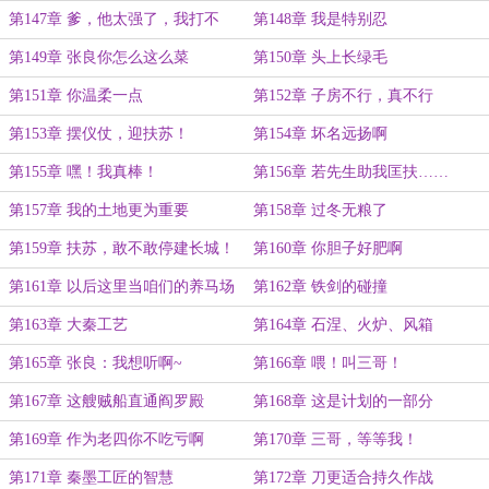
第147章 爹，他太强了，我打不
第148章 我是特别忍
过！
第149章 张良你怎么这么菜
第150章 头上长绿毛
第151章 你温柔一点
第152章 子房不行，真不行
第153章 摆仪仗，迎扶苏！
第154章 坏名远扬啊
第155章 嘿！我真棒！
第156章 若先生助我匡扶……
第157章 我的土地更为重要
第158章 过冬无粮了
第159章 扶苏，敢不敢停建长城！
第160章 你胆子好肥啊
第161章 以后这里当咱们的养马场
第162章 铁剑的碰撞
第163章 大秦工艺
第164章 石涅、火炉、风箱
第165章 张良：我想听啊~
第166章 喂！叫三哥！
第167章 这艘贼船直通阎罗殿
第168章 这是计划的一部分
第169章 作为老四你不吃亏啊
第170章 三哥，等等我！
第171章 秦墨工匠的智慧
第172章 刀更适合持久作战