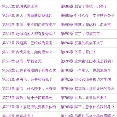
第685章 他叫我霸王诶
第686章 叔父？能抗一刀否？
第687章 来人，将蒙毅给我抓起
第688章 打什么仗，支持扶苏公子
来！
去！
第689章 李由：要不咱们也叛变了
第690章 扶苏：我此行，名正言
吧！
顺！
第691章 赵惊鸿的人都有反骨吗？
第692章 完了，彻底完了！
第693章 我赵高，已经成为最高
第694章 朕赢的机会不大了
了！
第695章 内忧外患，如何应对？
第696章 爷爷，开门！
第697章 赵高：学我者死
第698章 这大秦江山本该是我的！
第699章 让你看看朕的子嗣多么优
第700章 一个阉人，也想篡位？
秀！
第701章 是勇气，还是智商低？
第702章 皇位必须是被迫才坐的
第703章 蒙恬：什么陛下，只有扶
第704章 赵惊鸿：那穿龙袍的是反
苏是陛下！
贼！给我拿下！
第705章 嬴政：这小子简直孝死
第706章 吾儿，要皇位不要？
了！
第707章 喂！朕还没说要将皇位给
第708章 陛下，您拿什么跟我斗？
你们呢！
第709章 恭送祖龙！
第710章 你看扶苏坐龙椅好看吗？