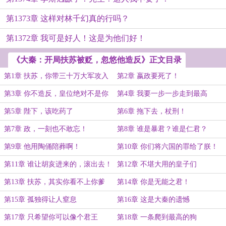
第1373章 这样对林千幻真的行吗？
第1372章 我可是好人！这是为他们好！
《大秦：开局扶苏被贬，忽悠他造反》正文目录
第1章 扶苏，你带三十万大军攻入
第2章 嬴政要死了！
咸阳
第3章 你不造反，皇位绝对不是你
第4章 我要一步一步走到最高
的！
第5章 陛下，该吃药了
第6章 拖下去，杖刑！
第7章 政，一刻也不敢忘！
第8章 谁是暴君？谁是仁君？
第9章 他用陶俑陪葬啊！
第10章 你们将六国的罪给了朕！
第11章 谁让胡亥进来的，滚出去！
第12章 不堪大用的皇子们
第13章 扶苏，其实你看不上你爹
第14章 你是无能之君！
第15章 孤独得让人窒息
第16章 这是大秦的遗憾
第17章 只希望你可以像个君王
第18章 一条爬到最高的狗