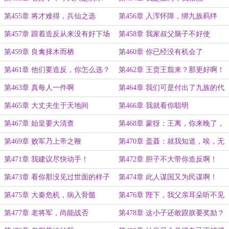
第455章 将才难得，兵仙之选
第456章 入浑怀障，绑九族羁绊
第457章 跟着造反从来没有好下场
第458章 我家叔父脑子不好使
第459章 良禽择木而栖
第460章 你已经没有机会了
第461章 他们要造反，你怎么选？
第462章 王贲王翦来？那更好啊！
（为枫枫大佬加更）
第463章 真每人一件啊
第464章 我们可是付出了九族的代
价
第465章 大丈夫生于天地间
第466章 我就看你聪明
第467章 始皇要大清查
第468章 蒙犽：王离，你来晚了，
我都是队长了！
第469章 败军乃上帝之鞭
第470章 盖聂：就我知道，唉，无
敌，寂寞！
第471章 我建议尽快动手！
第472章 胆子不大带你造反啊！
第473章 看你那没见过世面的样子
第474章 此人谋国又为民谋啊！
第475章 大秦危机，病入骨髓
第476章 陛下，我父亲耳朵听不见
第477章 老将军，尚能战否
第478章 这小子还敢跟朕要奖励？