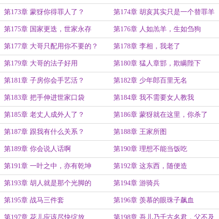
第173章 蒙犽你得罪人了？
第174章 胡亥其实只是一个替罪羊
啊
第175章 国家更迭，世家永存
第176章 人如羔羊，生如刍狗
第177章 大哥只配用你不要的？
第178章 李相，我老了
第179章 大哥的法子好用
第180章 猛人章邯，欺瞒陛下
第181章 子房你会手艺活？
第182章 少年郎百里无名
第183章 把手伸进世家口袋
第184章 我不需要女人教我
第185章 老丈人成外人了？
第186章 蒙犽就在这里，你杀了
吧！
第187章 跟我有什么关系？
第188章 王家所图
第189章 你会说人话啊
第190章 理想不能当饭吃
第191章 一叶之中，亦有乾坤
第192章 这东西，随便造
第193章 胡人就是那个光脚的
第194章 游骑兵
第195章 战马三件套
第196章 羡慕的眼珠子飙血
第197章 花儿应该尽快绽放
第198章 吾儿乃千古名君，父不及