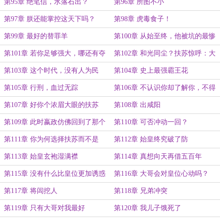
第95章 绝笔信，水落石出？
第96章 所图不小
第97章 朕还能掌控这天下吗？
第98章 虎毒食子！
第99章 最好的替罪羊
第100章 从始至终，他被坑的最惨
第101章 若你足够强大，哪还有夺
第102章 和光同尘？扶苏惊呼：大
嫡之争？
秦要完
第103章 这个时代，没有人为民
第104章 史上最强霸王花
第105章 行刑，血过无踪
第106章 不认识你却了解你，不得
不防
第107章 好你个浓眉大眼的扶苏
第108章 出咸阳
第109章 此时嬴政仿佛回到了那个
第110章 可否冲动一回？
少年
第111章 你为何选择扶苏而不是
第112章 始皇终究破了防
朕？
第113章 始皇玄袍湿满襟
第114章 真想向天再借五百年
第115章 没有什么比皇位更加诱惑
第116章 大哥会对皇位心动吗？
了
第117章 将闾挖人
第118章 兄弟冲突
第119章 只有大哥对我最好
第120章 我儿子饿死了