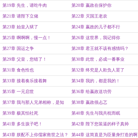
第19章 先生，请吃牛肉
第20章 嬴政在保护你
第21章 请陛下立储
第22章 灭国王老农
第23章 始皇入狱了
第24章 嬴政的儿子都不行
第25章 啊啊啊，慢一点！
第26章 这世界，我记得你
第27章 国运之争
第28章 君王就不该有感情吗？
第29章 父皇，您错了！
第30章 此世，必成一番事业
第31章 食色性也
第32章 终究是人欺负人罢了
第33章 接着奏乐接着舞
第34章 我的，都是我的！
第35章 一元启世
第36章 给嬴政送功劳
第37章 我与那人兄弟相称，是知
第38章 嬴政很忐忑
己！
第39章 极其怕社死
第40章 先生与我共枕而眠
第41章 多生孩子吧！
第42章 陛下您装逼的样子真帅
第43章 朕配不上你儒家救世之法？
第44章 这简直是为臣量身打造的啊