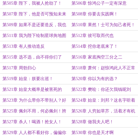
第505章 陛下，我被人抢劫了！
第506章 惊鸿公子一定有深意
第507章 陛下，他是否可预知未来
第508章 你要去实践啊！
啊？
第509章 如果不是还要造反，我也
第510章 果然！士可为知己者死！
去！
第511章 我为陛下绘制星球舆地图
第512章 彼可取而代也
第513章 有人推动造反
第514章 挖你老底来了！
第515章 选不选，由不得你们了
第516章 家底掏空三分之二
第517章 周勃归心
第518章 萧何：赵惊鸿此人不正常
啊
第519章 始皇：朕要出巡！
第520章 你以为有的选？
第521章 始皇大概率是被害死的
第522章 樊哙：你还欠我钱呢刘
邦！
第523章 为什么带你不带别人？好
第524章 始皇：刘邦？这名字听着
好想想！
怎么这么难受？
第525章 佩剑不用，何必佩剑！胯
第526章 人穷如草芥，活着才有机
下之辱，也能忍受？
会！
第527章 杀人！喝酒！抢女人！
第528章 做我夫人吧！
第529章 人人都不看好你，偏偏你
第530章 你也是天才啊