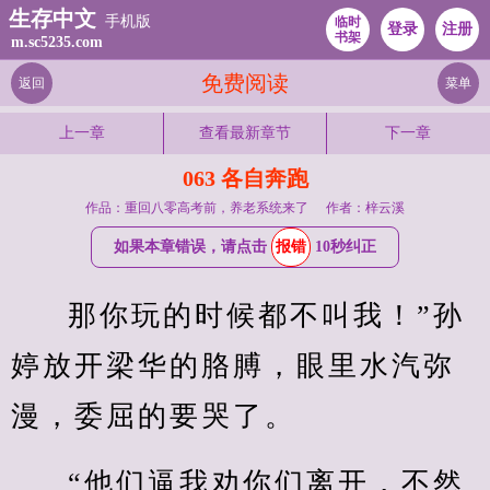
生存中文
手机版
临时
登录
注册
书架
m.sc5235.com
免费阅读
返回
菜单
上一章
查看最新章节
下一章
063 各自奔跑
作品：重回八零高考前，养老系统来了
作者：梓云溪
如果本章错误，请点击
报错
10秒纠正
那你玩的时候都不叫我！”孙
婷放开梁华的胳膊，眼里水汽弥
漫，委屈的要哭了。
“他们逼我劝你们离开，不然