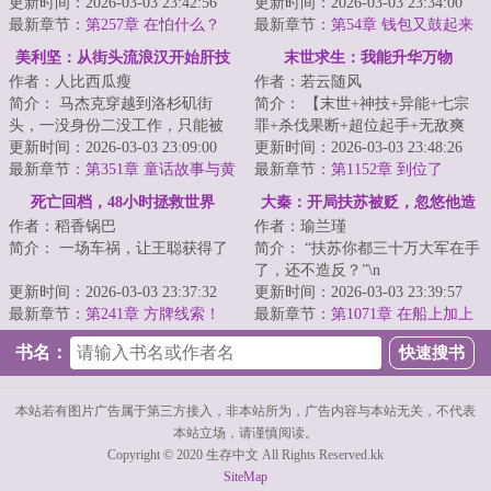
的无敌，只有在挣扎中的成长。
更新时间：2026-03-03 23:42:56
她才知道自己短暂而痛苦的一
更新时间：2026-03-03 23:34:00
<...
最新章节：
第257章 在怕什么？
生，只是...
最新章节：
第54章 钱包又鼓起来
了
美利坚：从街头流浪汉开始肝技
末世求生：我能升华万物
作者：人比西瓜瘦
作者：若云随风
能
简介： 马杰克穿越到洛杉矶街
简介： 【末世+神技+异能+七宗
头，一没身份二没工作，只能被
罪+杀伐果断+超位起手+无敌爽
迫成为一名拾荒者。
更新时间：2026-03-03 23:09:00
文】。\n?轻轻敲醒沉睡的心灵...
更新时间：2026-03-03 23:48:26
最新章节：
第351章 童话故事与黄
最新章节：
第1152章 到位了
毛辣妹
死亡回档，48小时拯救世界
大秦：开局扶苏被贬，忽悠他造
作者：稻香锅巴
作者：瑜兰瑾
反
简介： 一场车祸，让王聪获得了
简介： “扶苏你都三十万大军在手
了，还不造反？”\n
“死亡回档”的能力！?\n正当他
更新时间：2026-03-03 23:37:32
更新时间：2026-03-03 23:39:57
准...
最新章节：
第241章 方牌线索！
“等秦始皇死...
最新章节：
第1071章 在船上加上
火炮口！
书名：
本站若有图片广告属于第三方接入，非本站所为，广告内容与本站无关，不代表
本站立场，请谨慎阅读。
Copyright © 2020 生存中文 All Rights Reserved.kk
SiteMap