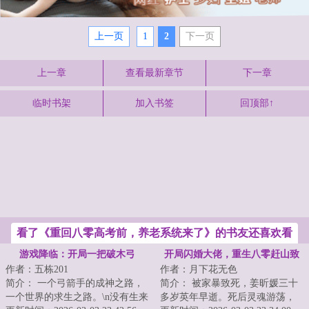
上一页
1
2
下一页
上一章
查看最新章节
下一章
临时书架
加入书签
回顶部↑
看了《重回八零高考前，养老系统来了》的书友还喜欢看
游戏降临：开局一把破木弓
开局闪婚大佬，重生八零赶山致
作者：五栋201
作者：月下花无色
富
简介： 一个弓箭手的成神之路，
简介： 被家暴致死，姜昕媛三十
一个世界的求生之路。\n没有生来
多岁英年早逝。死后灵魂游荡，