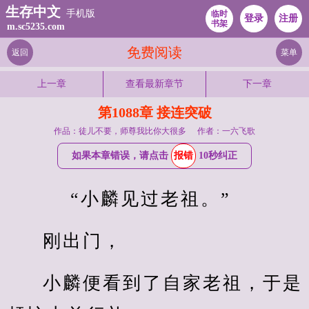
生存中文
手机版
临时
登录
注册
书架
m.sc5235.com
免费阅读
返回
菜单
上一章
查看最新章节
下一章
第1088章 接连突破
作品：徒儿不要，师尊我比你大很多
作者：一六飞歌
如果本章错误，请点击
报错
10秒纠正
    “小麟见过老祖。”
刚出门，
小麟便看到了自家老祖，于是