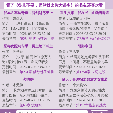
看了《徒儿不要，师尊我比你大很多》的书友还喜欢看
我本凡卒铸青锋，背剑斩尽天上
重生八零：我在长白山猎野味发
作者：秉灯人
作者：忧伤的蓝刀鱼
人
家
简介： 【序列高武】【高武高
简介： 岳峰重生1980，成了长白
考】【杀伐果断】【另类单女
山脚下最落魄的猎户。父亲瘸了
主】【不压实力】\n欢迎来到无限
更新时间：2026-03-03 23:37:16
腿，家里日子过的捉襟见肘。
更新时间：2026-03-03 23:39:01
天元世...
最新章节：
第284章 四面楚歌，绝
最新章节：
第889章 独门香饵立功
路尽头
了
恶毒女配勾勾手，男主跪下叫主
阴影帝国
作者：夭妖铃
作者：三脚架
人
简介： 【快穿+甜宠1v1+微万人
简介： 站着死还是跪着生从来都
迷+恶女训狗+男主发疯只听女主
不是一个问题，不愿意跪着的早
话+雄竞修罗场+一见钟情HE...
更新时间：2026-03-03 23:42:07
就站了起来，不敢站起来的一直
更新时间：2026-03-03 23:16:08
最新章节：
第261章 禁欲佛子偏执
跪着，...
最新章节：
第1358章 世纪之战
溺宠娇弱妹妹（55）
恋痛癖
诸天：开局拐走雄霸之女幽若
作者：水无伶
作者：一个大兵55
简介： 杭意追谢铮玉的时候，图
简介： 觉醒穿越诸天的超能力，
财，图色，别人骂她自不量力。
空降风云世界湖心小筑，开局被
结果不仅真让她得逞，还扭脸把
更新时间：2026-03-03 23:36:25
幽若用剑指着脖子。
更新时间：2026-03-03 23:30:23
人甩了...
最新章节：
第65章 泼脏水
最新章节：
第197章指点灵感大
王，得《黑水诀》