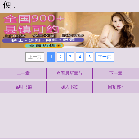
便。
上一页
1
2
3
4
5
下一页
上一章
查看最新章节
下一章
临时书架
加入书签
回顶部↑