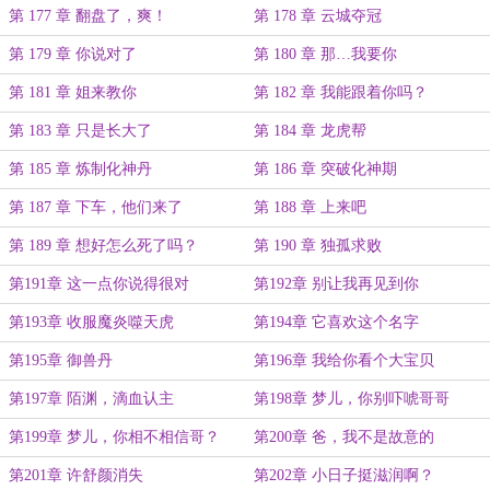
第 177 章 翻盘了，爽！
第 178 章 云城夺冠
第 179 章 你说对了
第 180 章 那…我要你
第 181 章 姐来教你
第 182 章 我能跟着你吗？
第 183 章 只是长大了
第 184 章 龙虎帮
第 185 章 炼制化神丹
第 186 章 突破化神期
第 187 章 下车，他们来了
第 188 章 上来吧
第 189 章 想好怎么死了吗？
第 190 章 独孤求败
第191章 这一点你说得很对
第192章 别让我再见到你
第193章 收服魔炎噬天虎
第194章 它喜欢这个名字
第195章 御兽丹
第196章 我给你看个大宝贝
第197章 陌渊，滴血认主
第198章 梦儿，你别吓唬哥哥
第199章 梦儿，你相不相信哥？
第200章 爸，我不是故意的
第201章 许舒颜消失
第202章 小日子挺滋润啊？