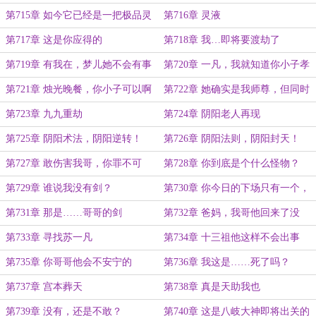
了？
吗？
第715章 如今它已经是一把极品灵
第716章 灵液
器了
第717章 这是你应得的
第718章 我…即将要渡劫了
第719章 有我在，梦儿她不会有事
第720章 一凡，我就知道你小子孝
的
顺
第721章 烛光晚餐，你小子可以啊
第722章 她确实是我师尊，但同时
也是我的道侣
第723章 九九重劫
第724章 阴阳老人再现
第725章 阴阳术法，阴阳逆转！
第726章 阴阳法则，阴阳封天！
第727章 敢伤害我哥，你罪不可
第728章 你到底是个什么怪物？
恕！
第729章 谁说我没有剑？
第730章 你今日的下场只有一个，
那就是死在我的剑下
第731章 那是……哥哥的剑
第732章 爸妈，我哥他回来了没
有？
第733章 寻找苏一凡
第734章 十三祖他这样不会出事
吧？
第735章 你哥哥他会不安宁的
第736章 我这是……死了吗？
第737章 宫本葬天
第738章 真是天助我也
第739章 没有，还是不敢？
第740章 这是八岐大神即将出关的