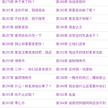
第279章 终于来了吗？
第280章 你说得很对
第281章 这剑不错，我很喜欢
第282章 那要是你输了呢？
第283章 不好意思，我不接受
第284章 要是我不给呢？
第285章 姬家老祖
第286章 滴血认主
第287章 看哥给你示范一下
第288章 你管这叫乳臭未干？
第289章 我让你看看谁更快！
第290章 让他们进来
第291章 要是没事就请回吧，我还
第292章 我这丹药绝对童叟无欺
要打巅峰赛呢
第293章 增寿丹
第294章 炼制增寿丹
第295章 三对一，你们还是有很大
第296章 且待我一试便知
赢面的
第297章 服用增寿丹
第298章 一颗丹药而已，哪有那么
邪乎
第299章 什么！林老弟他出事了？
第300章 我在做什么还需要向你们
打报告吗？
第301章 你不认识我？
第302章 血蛊
第303章 季心月
第304章 就那些阿猫阿狗还伤不到