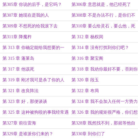
我
第305章 你说的后手，是它吗？
第306章 意思就是，他已经死了
第307章 她现在是我的人
第308章 不是办法不行，是你们不
行
第309章 不想死的给我滚下去
第310章 要么给灵石，要么他，死
第311章 降魔杵
第 312 章 杨权闵
第 313 章 你确定能给我想要的一
第 314 章 没有打扰到你们吧？
切？
第 315 章 蓬莱岛
第 316 章 聚宝阁
第 317 章 他该死
第 318 章 我劝你最好不要，否则你
会死
第 319 章 刚才我可是杀了你的人
第 320 章 段玉
第 321 章 改良阵法
第 322 章 布局
第 323 章 好，那便谈谈
第 324 章 我不会加入任何一方势力
第 325 章 这种被狗咬的事我经常遇
第 326 章 我的规矩很严格，你们想
到
好了
第327章 前往雷海
第328章 既然找不到，那就等他自
己出来
第329章 是谁派你们来的？
第330章 到你们了