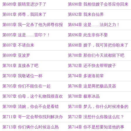
第689章 眼睛里进沙子了
第690章 我相信嫂子会答应你回来
和我们见面的
第691章 师尊，我回来了
第692章 我来自仙界
第693章 我一定杀了他为师尊你报
第694章 这是……法则之力！
仇！
第695章 这是……雷印？！
第696章 此生非你不娶
第697章 不请自来
第698章 嫂子，我可算把你盼来了
第699章 亚波罗
第700章 那你们今天就都留下吧
第701章 直接杀了吧
第702章 还不快去帮帮嫂子
第703章 我敬诸位一杯
第704章 多谢洛前辈
第705章 你们不能住在一起
第706章 这是两把极品灵器
第707章 伯母，这个礼物我很喜欢
第708章 极寒冰晶
第709章 清婉，你会不会是看错
第710章 梦儿，你什么时候准备的
了？
房间？
第711章 哥一定会帮你找到解决办
第712章 没想什么你脸这么红？
法
第713章 你们俩什么时候这么熟
第714章 你不是想要知道他的事