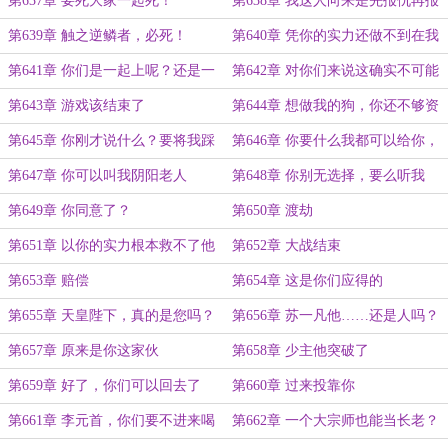
第637章 要死大家一起死！
第638章 我这人向来是先报仇再报
怨
第639章 触之逆鳞者，必死！
第640章 凭你的实力还做不到在我
面前逃掉
第641章 你们是一起上呢？还是一
第642章 对你们来说这确实不可能
个一个来？
第643章 游戏该结束了
第644章 想做我的狗，你还不够资
格
第645章 你刚才说什么？要将我踩
第646章 你要什么我都可以给你，
在脚下？
包括我……自己
第647章 你可以叫我阴阳老人
第648章 你别无选择，要么听我
的，要么死
第649章 你同意了？
第650章 渡劫
第651章 以你的实力根本救不了他
第652章 大战结束
第653章 赔偿
第654章 这是你们应得的
第655章 天皇陛下，真的是您吗？
第656章 苏一凡他……还是人吗？
第657章 原来是你这家伙
第658章 少主他突破了
第659章 好了，你们可以回去了
第660章 过来投靠你
第661章 李元首，你们要不进来喝
第662章 一个大宗师也能当长老？