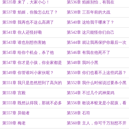
动手？
第535章 来了，大家小心！
第536章 焰姬别怕，有我在
第537章 焰姬，你脸怎么红了？
第538章 三百年前的大战
第539章 我再也不这么高调了
第540章 这给我干哪来了？
第541章 你人还怪好嘞
第542章 这只能怪你们自己
第543章 谁也别想伤害她
第544章 就让我再保护你最后一次
第545章 给你个机会，杀了他
第546章 有我在他死不了
第547章 你才是小孩，你全家都是
第548章 我叫小黑
小孩
第549章 你管谁叫小家伙呢？
第550章 你们也看不上这些武器？
第551章 我只是忽然想到了高兴的
第552章 我什么时候说过要杀小黑
事情
了？
第553章 宫殿
第554章 不过几个武神菜鸡
第555章 既然认得我，那就不必多
第556章 敢说本蛟龙是小屁孩，看
说了
我不打爆你
第557章 异能者
第558章 石符
第559章 梅老
第560章 主人，你可千万别想不开