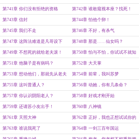
迹象
第741章 你们没有拒绝的资格
第742章 谁敢窥视本座？找死！
第743章 信封
第744章 怕他个卵！
第745章 我们不走
第746章 不好，有杀气
第747章 这阵法难道是凡哥设下
第748章 那是……仙女吗？
的？
第749章 不想死的就给老夫滚！
第750章 怕与不怕，你试试不就知
道了
第751章 他脑子是有病吗？
第752章 大天掌
第753章 想动他们，那就先从老夫
第754章 前辈，我叫苏梦
的身上踏过去
第755章 这叫普通人？
第756章 动她，你有几条命？
第757章 你认识阴阳老人？
第758章 好戏才刚开始
第759章 还请苏小友出手！
第760章 八神镜
第761章 天照大神
第762章 正好，我也正想试试你的
深浅
第763章 谁说我死了
第764章 一剑三百年国运