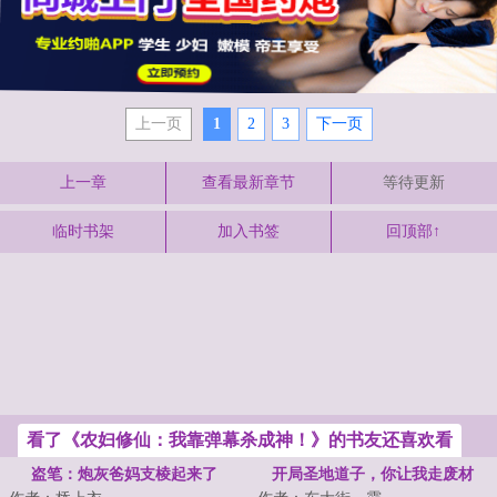
上一页
1
2
3
下一页
上一章
查看最新章节
等待更新
临时书架
加入书签
回顶部↑
看了《农妇修仙：我靠弹幕杀成神！》的书友还喜欢看
盗笔：炮灰爸妈支棱起来了
开局圣地道子，你让我走废材