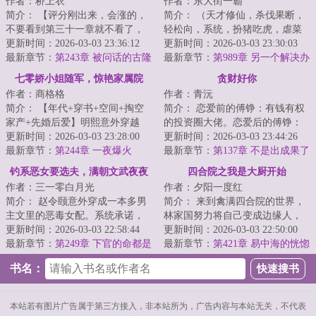
作者：桥上衣
作者：东大街一霸
流？
简介： 【评分刚出来，会涨的，
简介： （天才修仙，杀伐果断，
不要看到第三十一章就不看了，
轻松向，系统，扮猪吃虎，虐菜
接着看下去，是铺垫不是无厘
更新时间：2026-03-03 23:36:12
圣手，炸鱼天尊，多女）\n穿越仙
更新时间：2026-03-03 23:30:03
头！
最新章节：
第243章 被问话的古隆
侠...
最新章节：
第989章 另一个解决办
老太太
法
七零娇小姐随军，惊艳家属院
贪财好你
作者：商格格
作者：青沅
简介： 【年代+穿书+空间+掏空
简介： 恋爱前的傅铮：有钱有权
家产+先婚后爱】明熙意外穿越
的投资圈大佬。恋爱后的傅铮：
了，成了年代文里肤白貌美，明
更新时间：2026-03-03 23:28:00
怒撒千金只为博心上人开心。
更新时间：2026-03-03 23:44:26
艳动...
最新章节：
第244章 一夜爆火
最新章节：
第137章 不是出成果了
吗
钓系恶女要选夫，满朝文武夜夜
四合院之我是大厨开始
作者：三一零白月光
作者：夕阳一度红
缠
简介： 赵令颐意外穿成一本多男
简介： 来到禽满四合院的世界，
主文里的恶毒女配。系统承诺，
林家国努力将自己变成边缘人，
只要走完剧情，就送她回现代，
更新时间：2026-03-03 22:58:44
过好自己的小日子就行。
更新时间：2026-03-03 22:50:00
附赠奖...
最新章节：
第249章 下官的命都是
<...
最新章节：
第421章 易中海的恍惚
殿下的
书名：
本站若有图片广告属于第三方接入，非本站所为，广告内容与本站无关，不代表