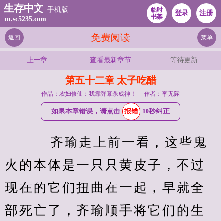
生存中文
手机版
临时
登录
注册
书架
m.sc5235.com
免费阅读
返回
菜单
上一章
查看最新章节
等待更新
第五十二章 太子吃醋
作品：农妇修仙：我靠弹幕杀成神！
作者：李无际
如果本章错误，请点击
报错
10秒纠正
    齐瑜走上前一看，这些鬼
火的本体是一只只黄皮子，不过
现在的它们扭曲在一起，早就全
部死亡了，齐瑜顺手将它们的生