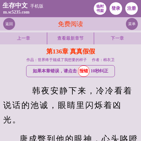
生存中文
手机版
临时
登录
注册
书架
m.sc5235.com
免费阅读
返回
菜单
上一章
查看最新章节
下一章
第136章 真真假假
作品：世界终于颠成了我想要的样子
作者：棉衣卫
如果本章错误，请点击
报错
10秒纠正
    韩夜安静下来，冷冷看着
说话的池诚，眼睛里闪烁着凶
光。
唐成瞥到他的眼神，心头咯噔