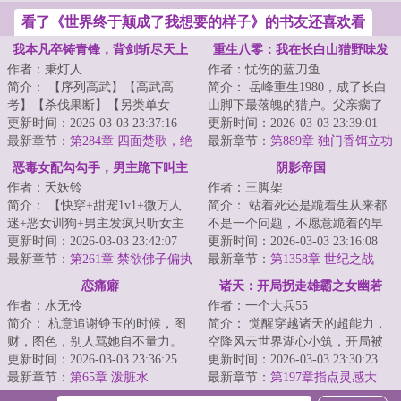
看了《世界终于颠成了我想要的样子》的书友还喜欢看
我本凡卒铸青锋，背剑斩尽天上
重生八零：我在长白山猎野味发
作者：秉灯人
作者：忧伤的蓝刀鱼
人
家
简介： 【序列高武】【高武高
简介： 岳峰重生1980，成了长白
考】【杀伐果断】【另类单女
山脚下最落魄的猎户。父亲瘸了
主】【不压实力】\n欢迎来到无限
更新时间：2026-03-03 23:37:16
腿，家里日子过的捉襟见肘。
更新时间：2026-03-03 23:39:01
天元世...
最新章节：
第284章 四面楚歌，绝
最新章节：
第889章 独门香饵立功
路尽头
了
恶毒女配勾勾手，男主跪下叫主
阴影帝国
作者：夭妖铃
作者：三脚架
人
简介： 【快穿+甜宠1v1+微万人
简介： 站着死还是跪着生从来都
迷+恶女训狗+男主发疯只听女主
不是一个问题，不愿意跪着的早
话+雄竞修罗场+一见钟情HE...
更新时间：2026-03-03 23:42:07
就站了起来，不敢站起来的一直
更新时间：2026-03-03 23:16:08
最新章节：
第261章 禁欲佛子偏执
跪着，...
最新章节：
第1358章 世纪之战
溺宠娇弱妹妹（55）
恋痛癖
诸天：开局拐走雄霸之女幽若
作者：水无伶
作者：一个大兵55
简介： 杭意追谢铮玉的时候，图
简介： 觉醒穿越诸天的超能力，
财，图色，别人骂她自不量力。
空降风云世界湖心小筑，开局被
结果不仅真让她得逞，还扭脸把
更新时间：2026-03-03 23:36:25
幽若用剑指着脖子。
更新时间：2026-03-03 23:30:23
人甩了...
最新章节：
第65章 泼脏水
最新章节：
第197章指点灵感大
王，得《黑水诀》