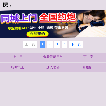
便。
上一页
1
2
3
4
下一页
上一章
查看最新章节
下一章
临时书架
加入书签
回顶部↑