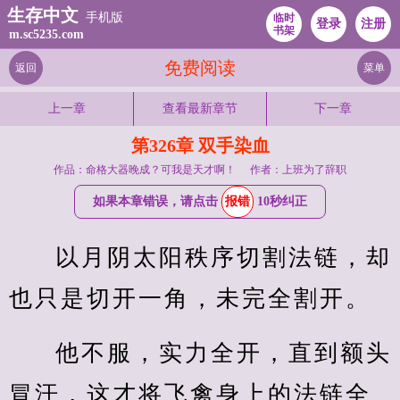
生存中文
手机版
临时
登录
注册
书架
m.sc5235.com
免费阅读
返回
菜单
上一章
查看最新章节
下一章
第326章 双手染血
作品：命格大器晚成？可我是天才啊！
作者：上班为了辞职
如果本章错误，请点击
报错
10秒纠正
以月阴太阳秩序切割法链，却
也只是切开一角，未完全割开。
他不服，实力全开，直到额头
冒汗，这才将飞禽身上的法链全