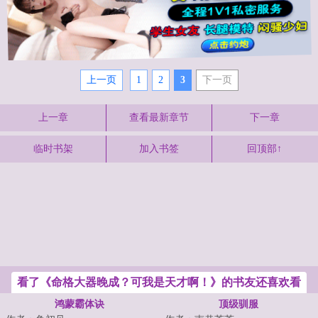
上一页
1
2
3
下一页
上一章
查看最新章节
下一章
临时书架
加入书签
回顶部↑
看了《命格大器晚成？可我是天才啊！》的书友还喜欢看
鸿蒙霸体诀
顶级驯服